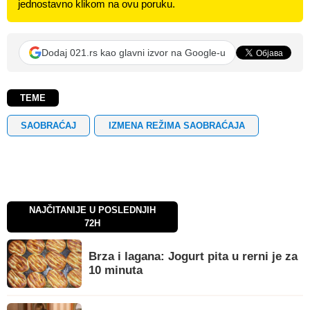
jednostavno klikom na ovu poruku.
Dodaj 021.rs kao glavni izvor na Google-u
TEME
SAOBRAĆAJ
IZMENA REŽIMA SAOBRAĆAJA
NAJČITANIJE U POSLEDNJIH
72H
Brza i lagana: Jogurt pita u rerni je za
10 minuta