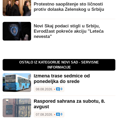
Protestno saopštenje sto ličnosti
protiv dolaska Zelenskog u Srbiju
Novi Skaj podaci stigli u Srbiju,
Evrodžast pokreće akciju "Leteća
nevesta"
OSTALO IZ KATEGORIJE NOVI SAD - SERVISNE
INFORMACIJE
Izmena trase sedmice od
ponedeljka do srede
0
08.08.2026.
•
Raspored sahrana za subotu, 8.
avgust
0
07.08.2026.
•