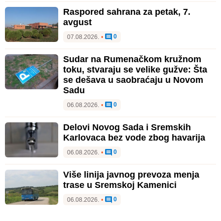
Raspored sahrana za petak, 7.
avgust
0
07.08.2026.
•
Sudar na Rumenačkom kružnom
toku, stvaraju se velike gužve: Šta
se dešava u saobraćaju u Novom
Sadu
0
06.08.2026.
•
Delovi Novog Sada i Sremskih
Karlovaca bez vode zbog havarija
0
06.08.2026.
•
Više linija javnog prevoza menja
trase u Sremskoj Kamenici
0
06.08.2026.
•