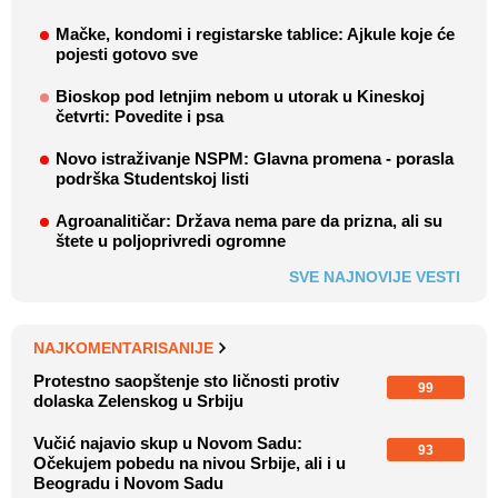
Mačke, kondomi i registarske tablice: Ajkule koje će
pojesti gotovo sve
Bioskop pod letnjim nebom u utorak u Kineskoj
četvrti: Povedite i psa
Novo istraživanje NSPM: Glavna promena - porasla
podrška Studentskoj listi
Agroanalitičar: Država nema pare da prizna, ali su
štete u poljoprivredi ogromne
SVE NAJNOVIJE VESTI
NAJKOMENTARISANIJE
Protestno saopštenje sto ličnosti protiv
99
dolaska Zelenskog u Srbiju
Vučić najavio skup u Novom Sadu:
93
Očekujem pobedu na nivou Srbije, ali i u
Beogradu i Novom Sadu