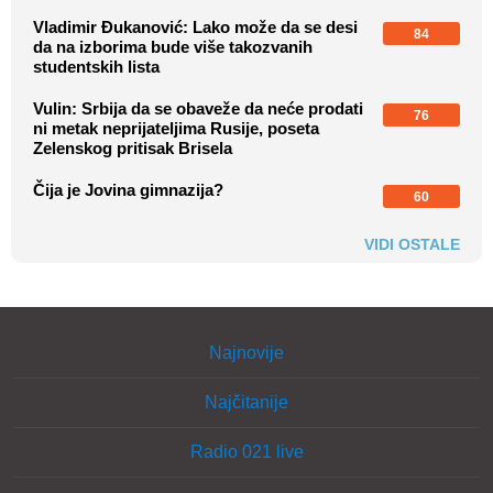
Vladimir Đukanović: Lako može da se desi
84
da na izborima bude više takozvanih
studentskih lista
Vulin: Srbija da se obaveže da neće prodati
76
ni metak neprijateljima Rusije, poseta
Zelenskog pritisak Brisela
Čija je Jovina gimnazija?
60
VIDI OSTALE
Najnovije
Najčitanije
Radio 021 live