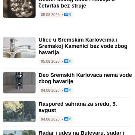
četvrtak bez struje
0
05.08.2026.
•
Ulice u Sremskim Karlovcima i
Sremskoj Kamenici bez vode zbog
havarija
0
05.08.2026.
•
Deo Sremskih Karlovaca nema vode
zbog havarije
0
04.08.2026.
•
Raspored sahrana za sredu, 5.
avgust
0
04.08.2026.
•
Radar i udes na Bulevaru, sudar i