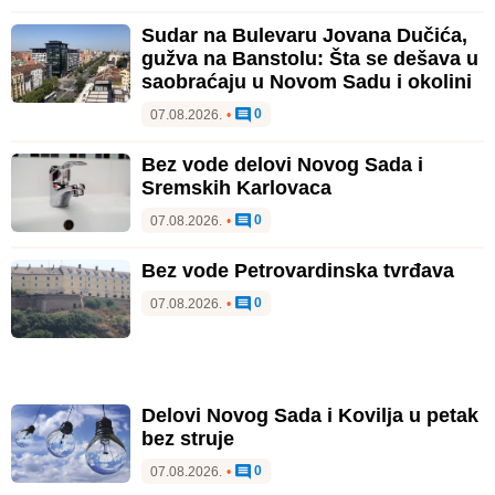
Sudar na Bulevaru Jovana Dučića,
gužva na Banstolu: Šta se dešava u
saobraćaju u Novom Sadu i okolini
0
07.08.2026.
•
Bez vode delovi Novog Sada i
Sremskih Karlovaca
0
07.08.2026.
•
Bez vode Petrovardinska tvrđava
0
07.08.2026.
•
Delovi Novog Sada i Kovilja u petak
bez struje
0
07.08.2026.
•