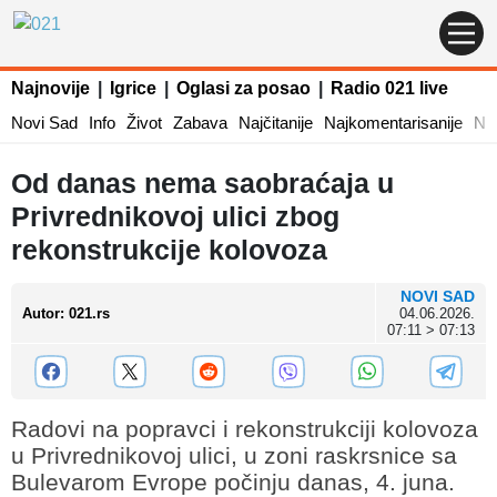
Najnovije
|
Igrice
|
Oglasi za posao
|
Radio 021 live
Novi Sad
Info
Život
Zabava
Najčitanije
Najkomentarisanije
Naj
Od danas nema saobraćaja u
Privrednikovoj ulici zbog
rekonstrukcije kolovoza
NOVI SAD
Autor
:
021.rs
04.06.2026.
07:11 > 07:13
Radovi na popravci i rekonstrukciji kolovoza
u Privrednikovoj ulici, u zoni raskrsnice sa
Bulevarom Evrope počinju danas, 4. juna.