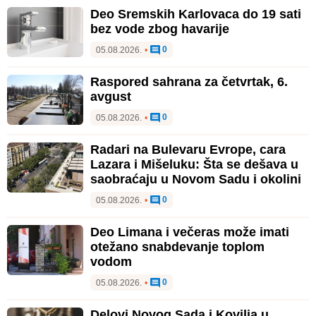
Deo Sremskih Karlovaca do 19 sati
bez vode zbog havarije
0
05.08.2026.
•
Raspored sahrana za četvrtak, 6.
avgust
0
05.08.2026.
•
Radari na Bulevaru Evrope, cara
Lazara i Mišeluku: Šta se dešava u
saobraćaju u Novom Sadu i okolini
0
05.08.2026.
•
Deo Limana i večeras može imati
otežano snabdevanje toplom
vodom
0
05.08.2026.
•
Delovi Novog Sada i Kovilja u