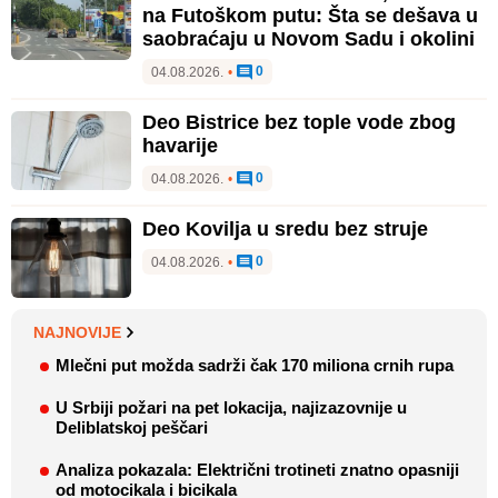
na Futoškom putu: Šta se dešava u
saobraćaju u Novom Sadu i okolini
0
04.08.2026.
•
Deo Bistrice bez tople vode zbog
havarije
0
04.08.2026.
•
Deo Kovilja u sredu bez struje
0
04.08.2026.
•
NAJNOVIJE
Mlečni put možda sadrži čak 170 miliona crnih rupa
U Srbiji požari na pet lokacija, najizazovnije u
Deliblatskoj peščari
Analiza pokazala: Električni trotineti znatno opasniji
od motocikala i bicikala