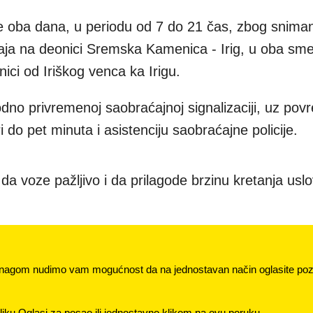
e oba dana, u periodu od 7 do 21 čas, zbog sniman
ćaja na deonici Sremska Kamenica - Irig, u oba sm
ici od Iriškog venca ka Irigu.
odno privremenoj saobraćajnoj signalizaciji, uz po
i do pet minuta i asistenciju saobraćajne policije.
da voze pažljivo i da prilagode brzinu kretanja usl
nagom nudimo vam mogućnost da na jednostavan način oglasite pozi
jku Oglasi za posao ili jednostavno klikom na ovu poruku.