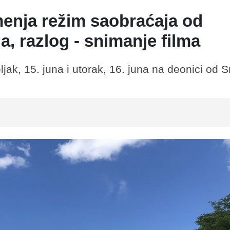
menja režim saobraćaja od
, razlog - snimanje filma
ak, 15. juna i utorak, 16. juna na deonici od 