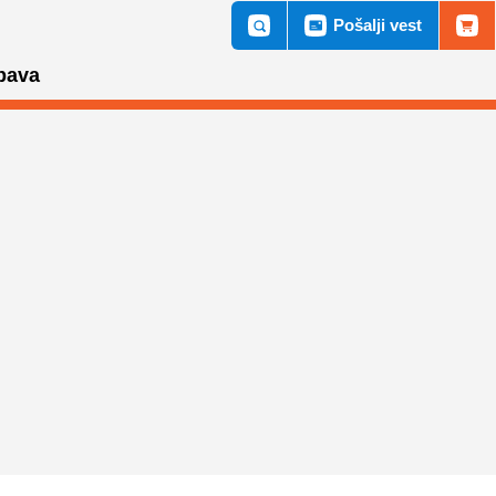
Pošalji vest
bava