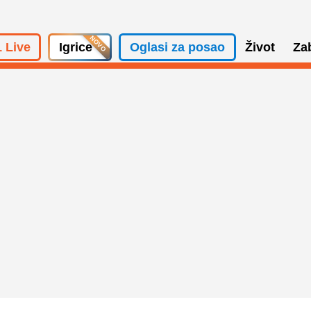
 Live
Igrice
Oglasi za posao
Život
Za