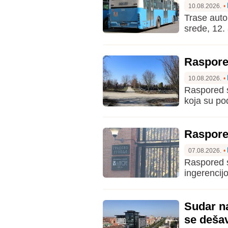
10.08.2026.
•
Trase auto
srede, 12.
Raspore
10.08.2026.
•
Raspored s
koja su po
Raspore
07.08.2026.
•
Raspored s
ingerencij
Sudar n
se deša