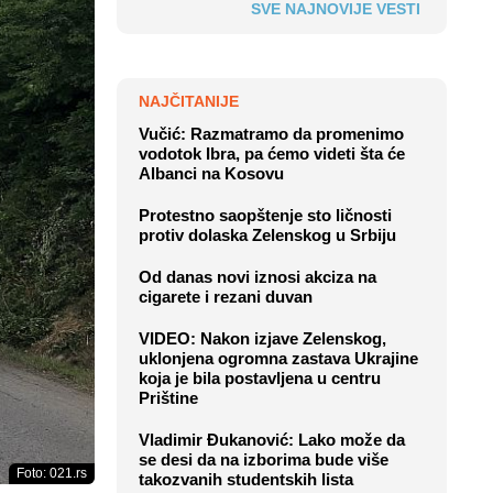
SVE NAJNOVIJE VESTI
NAJČITANIJE
Vučić: Razmatramo da promenimo
vodotok Ibra, pa ćemo videti šta će
Albanci na Kosovu
Protestno saopštenje sto ličnosti
protiv dolaska Zelenskog u Srbiju
Od danas novi iznosi akciza na
cigarete i rezani duvan
VIDEO: Nakon izjave Zelenskog,
uklonjena ogromna zastava Ukrajine
koja je bila postavljena u centru
Prištine
Vladimir Đukanović: Lako može da
se desi da na izborima bude više
Foto: 021.rs
takozvanih studentskih lista