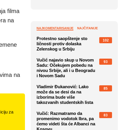
ja filma
era na
NAJKOMENTARISANIJE
NAJČITANIJE
Protestno saopštenje sto
102
ličnosti protiv dolaska
vremene
Zelenskog u Srbiju
Vučić najavio skup u Novom
93
Sadu: Očekujem pobedu na
nivou Srbije, ali i u Beogradu
ovima na
i Novom Sadu
Vladimir Đukanović: Lako
85
može da se desi da na
izborima bude više
takozvanih studentskih lista
ciju za
Vučić: Razmatramo da
83
promenimo vodotok Ibra, pa
ćemo videti šta će Albanci na
Kosovu