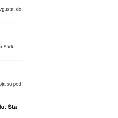
avgusta, do
om Sadu
oja su pod
u: Šta