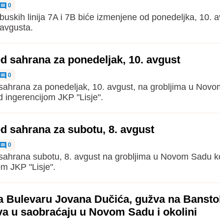
0
buskih linija 7A i 7B biće izmenjene od ponedeljka, 10. 
 avgusta.
d sahrana za ponedeljak, 10. avgust
0
ahrana za ponedeljak, 10. avgust, na grobljima u Nov
d ingerencijom JKP "Lisje".
d sahrana za subotu, 8. avgust
0
ahrana subotu, 8. avgust na grobljima u Novom Sadu k
om JKP "Lisje".
a Bulevaru Jovana Dučića, gužva na Banstol
va u saobraćaju u Novom Sadu i okolini