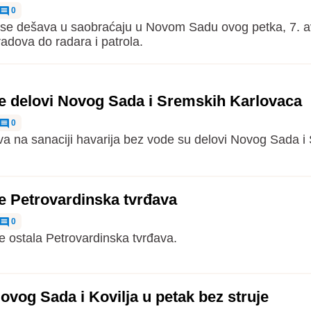
0
a se dešava u saobraćaju u Novom Sadu ovog petka, 7. a
radova do radara i patrola.
e delovi Novog Sada i Sremskih Karlovaca
0
a na sanaciji havarija bez vode su delovi Novog Sada i
e Petrovardinska tvrđava
0
e ostala Petrovardinska tvrđava.
ovog Sada i Kovilja u petak bez struje