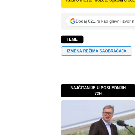
Dodaj 021.rs kao glavni izvor 
TEME
IZMENA REŽIMA SAOBRAĆAJA
NAJČITANIJE U POSLEDNJIH
72H