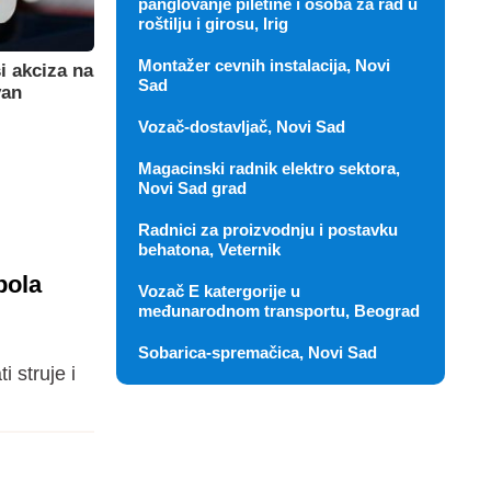
panglovanje piletine i osoba za rad u
roštilju i girosu, Irig
Montažer cevnih instalacija, Novi
i akciza na
Sad
van
Vozač-dostavljač, Novi Sad
Magacinski radnik elektro sektora,
Novi Sad grad
Radnici za proizvodnju i postavku
behatona, Veternik
pola
Vozač E katergorije u
međunarodnom transportu, Beograd
Sobarica-spremačica, Novi Sad
 struje i