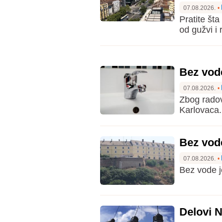
07.08.2026.
•
Pratite št
od gužvi i 
Bez vod
07.08.2026.
•
Zbog radov
Karlovaca.
Bez vod
07.08.2026.
•
Bez vode j
Delovi N