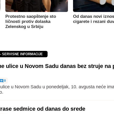
Protestno saopštenje sto
Od danas novi iznos
ličnosti protiv dolaska
cigarete i rezani du
Zelenskog u Srbiju
 - SERVISNE INFORMACIJE
ne ulice u Novom Sadu danas bez struje na 
0
ulice u Novom Sadu u ponedeljak, 10. avgusta neće imati
o.
trase sedmice od danas do srede