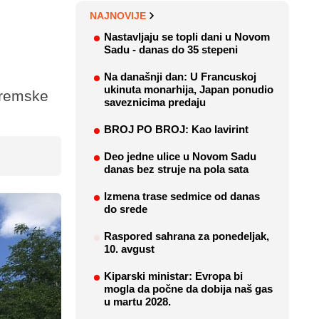
NAJNOVIJE
Nastavljaju se topli dani u Novom
Sadu - danas do 35 stepeni
Na današnji dan: U Francuskoj
ukinuta monarhija, Japan ponudio
Sremske
saveznicima predaju
BROJ PO BROJ: Kao lavirint
Deo jedne ulice u Novom Sadu
danas bez struje na pola sata
Izmena trase sedmice od danas
do srede
Raspored sahrana za ponedeljak,
10. avgust
Kiparski ministar: Evropa bi
mogla da počne da dobija naš gas
u martu 2028.