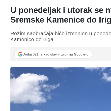
U ponedeljak i utorak se 
Sremske Kamenice do Iriga
Režim saobraćaja biće izmenjen u ponedelj
Kamenice do Iriga.
Dodaj 021.rs kao glavni izvor na Google-u