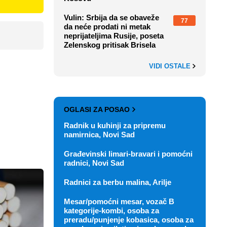
Vulin: Srbija da se obaveže
77
da neće prodati ni metak
neprijateljima Rusije, poseta
Zelenskog pritisak Brisela
VIDI OSTALE
OGLASI ZA POSAO
Radnik u kuhinji za pripremu
namirnica, Novi Sad
Građevinski limari-bravari i pomoćni
radnici, Novi Sad
Radnici za berbu malina, Arilje
Mesar/pomoćni mesar, vozač B
kategorije-kombi, osoba za
preradu/punjenje kobasica, osoba za