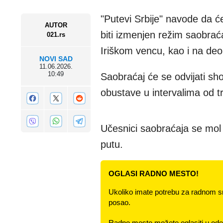
"Putevi Srbije" navode da ć
AUTOR
biti izmenjen režim saobra
021.rs
Iriškom vencu, kao i na deon
NOVI SAD
11.06.2026.
10:49
Saobraćaj će se odvijati sh
obustave u intervalima od tr
Učesnici saobraćaja se mol 
putu.
OGLASI RADNO MESTO!
Ukoliko imate potrebu za radnom s
posao.
Radno mesto možete oglasiti u odel