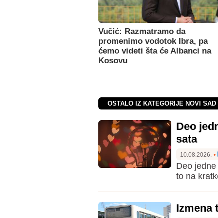
Vučić: Razmatramo da
promenimo vodotok Ibra, pa
ćemo videti šta će Albanci na
Kosovu
OSTALO IZ KATEGORIJE NOVI SAD
Deo jed
sata
10.08.2026.
•
Deo jedne 
to na kratk
Izmena 