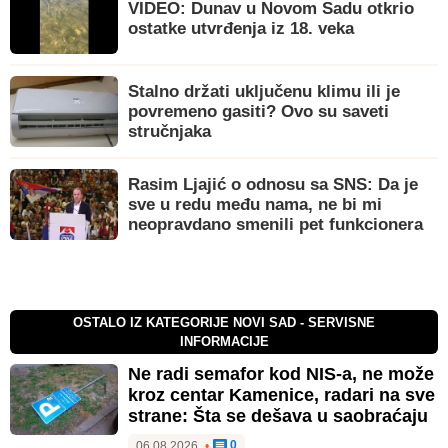
VIDEO: Dunav u Novom Sadu otkrio
ostatke utvrđenja iz 18. veka
Stalno držati uključenu klimu ili je
povremeno gasiti? Ovo su saveti
stručnjaka
Rasim Ljajić o odnosu sa SNS: Da je
sve u redu među nama, ne bi mi
neopravdano smenili pet funkcionera
OSTALO IZ KATEGORIJE NOVI SAD - SERVISNE
INFORMACIJE
Ne radi semafor kod NIS-a, ne može
kroz centar Kamenice, radari na sve
strane: Šta se dešava u saobraćaju
0
06.08.2026.
•