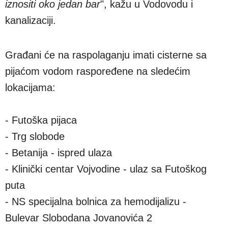
iznositi oko jedan bar
", kažu u Vodovodu i
kanalizaciji.
Građani će na raspolaganju imati cisterne sa
pijaćom vodom raspoređene na sledećim
lokacijama:
- Futoška pijaca
- Trg slobode
- Betanija - ispred ulaza
- Klinički centar Vojvodine - ulaz sa Futoškog
puta
- NS specijalna bolnica za hemodijalizu -
Bulevar Slobodana Jovanovića 2