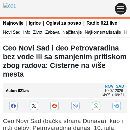
Najnovije
|
Igrice
|
Oglasi za posao
|
Radio 021 live
Novi Sad
Info
Život
Zabava
Najčitanije
Najkomentarisanije
Naj
Ceo Novi Sad i deo Petrovaradina
bez vode ili sa smanjenim pritiskom
zbog radova: Cisterne na više
mesta
NOVI SAD
Autor
:
021.rs
10.07.2026.
14:05 > 09:21
Ceo Novi Sad (bačka strana Dunava), kao i
niži delovi Petrovaradina danas, 10. jula,