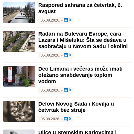
Raspored sahrana za četvrtak, 6.
avgust
0
05.08.2026.
•
Radari na Bulevaru Evrope, cara
Lazara i Mišeluku: Šta se dešava u
saobraćaju u Novom Sadu i okolini
0
05.08.2026.
•
Deo Limana i večeras može imati
otežano snabdevanje toplom
vodom
0
05.08.2026.
•
Delovi Novog Sada i Kovilja u
četvrtak bez struje
0
05.08.2026.
•
Ulice u Sremskim Karlovcima i