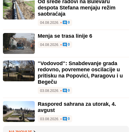
Od srede radovi na Bulevaru
despota Stefana menjaju režim
saobraćaja
0
04.08.2026.
•
Menja se trasa linije 6
0
04.08.2026.
•
"Vodovod": Snabdevanje grada
redovno, povremene oscilacije u
pritisku na Popovici, Paragovu i u
Begeču
0
03.08.2026.
•
Raspored sahrana za utorak, 4.
avgust
0
03.08.2026.
•