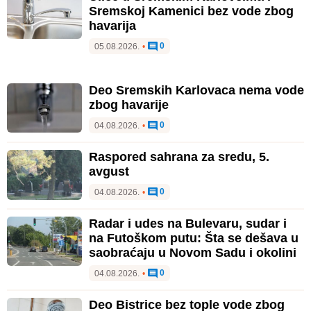
Sremskoj Kamenici bez vode zbog
havarija
0
05.08.2026.
•
Deo Sremskih Karlovaca nema vode
zbog havarije
0
04.08.2026.
•
Raspored sahrana za sredu, 5.
avgust
0
04.08.2026.
•
Radar i udes na Bulevaru, sudar i
na Futoškom putu: Šta se dešava u
saobraćaju u Novom Sadu i okolini
0
04.08.2026.
•
Deo Bistrice bez tople vode zbog