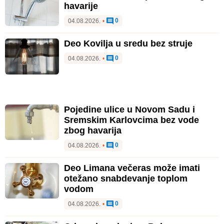
havarije
0
04.08.2026.
•
Deo Kovilja u sredu bez struje
0
04.08.2026.
•
Pojedine ulice u Novom Sadu i
Sremskim Karlovcima bez vode
zbog havarija
0
04.08.2026.
•
Deo Limana večeras može imati
otežano snabdevanje toplom
vodom
0
04.08.2026.
•