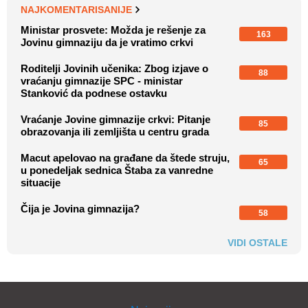
NAJKOMENTARISANIJE
Ministar prosvete: Možda je rešenje za
163
Jovinu gimnaziju da je vratimo crkvi
Roditelji Jovinih učenika: Zbog izjave o
88
vraćanju gimnazije SPC - ministar
Stanković da podnese ostavku
Vraćanje Jovine gimnazije crkvi: Pitanje
85
obrazovanja ili zemljišta u centru grada
Macut apelovao na građane da štede struju,
65
u ponedeljak sednica Štaba za vanredne
situacije
Čija je Jovina gimnazija?
58
VIDI OSTALE