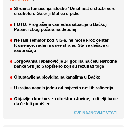
NAJNOVIJE
Stručna tumačenja izložbe "Umetnost u službi vere"
u subotu u Galeriji Matice srpske
FOTO: Proglašena vanredna situacija u Bačkoj
Palanci zbog požara na deponiji
Ne radi semafor kod NIS-a, ne može kroz centar
Kamenice, radari na sve strane: Šta se dešava u
saobraćaju
Jorgovanka Tabaković je 14 godina na čelu Narodne
banke Srbije: Saopšteno koji su rezultati toga
Obustavljena plovidba na kanalima u Bačkoj
Ukrajina napala jednu od najvećih ruskih rafinerija
Objavljen konkurs za direktora Jovine, roditelji tvrde
da će biti poništen
SVE NAJNOVIJE VESTI