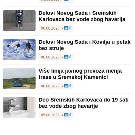
Delovi Novog Sada i Sremskih
Karlovaca bez vode zbog havarija
0
06.08.2026.
•
Delovi Novog Sada i Kovilja u petak
bez struje
0
06.08.2026.
•
Više linija javnog prevoza menja
trase u Sremskoj Kamenici
0
06.08.2026.
•
Deo Sremskih Karlovaca do 19 sati
bez vode zbog havarije
0
05.08.2026.
•