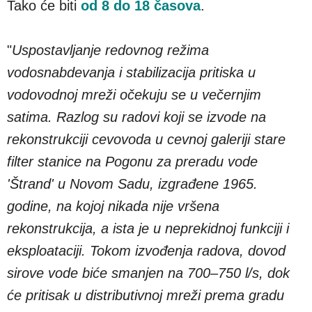
Tako će biti
od 8 do 18 časova
.
"
Uspostavljanje redovnog režima
vodosnabdevanja i stabilizacija pritiska u
vodovodnoj mreži očekuju se u večernjim
satima. Razlog su radovi koji se izvode na
rekonstrukciji cevovoda u cevnoj galeriji stare
filter stanice na Pogonu za preradu vode
'Štrand' u Novom Sadu, izgrađene 1965.
godine, na kojoj nikada nije vršena
rekonstrukcija, a ista je u neprekidnoj funkciji i
eksploataciji. Tokom izvođenja radova, dovod
sirove vode biće smanjen na 700–750 l/s, dok
će pritisak u distributivnoj mreži prema gradu