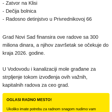
- Zatvor na Klisi
- Dečija bolnica
- Radosno detinjstvo u Privrednikovoj 66
Grad Novi Sad finansira ove radove sa 300
miliona dinara, a njihov završetak se očekuje do
kraja 2026. godine.
U Vodovodu i kanalizaciji mole građane za
strpljenje tokom izvođenja ovih važnih,
kapitalnih radova za ceo grad.
OGLASI RADNO MESTO!
Ukoliko imate potrebu za radnom snagom nudimo vam