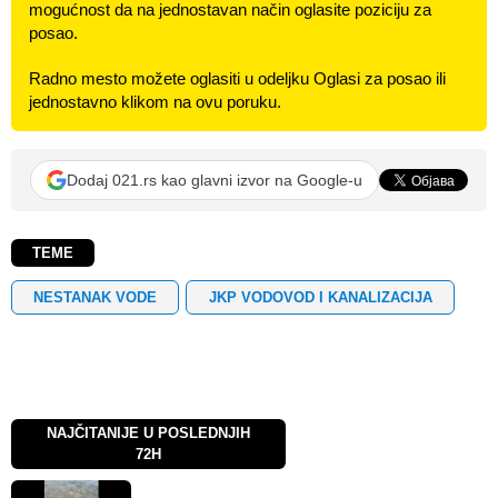
mogućnost da na jednostavan način oglasite poziciju za
posao.
Radno mesto možete oglasiti u odeljku Oglasi za posao ili
jednostavno klikom na ovu poruku.
Dodaj 021.rs kao glavni izvor na Google-u
TEME
NESTANAK VODE
JKP VODOVOD I KANALIZACIJA
NAJČITANIJE U POSLEDNJIH
72H