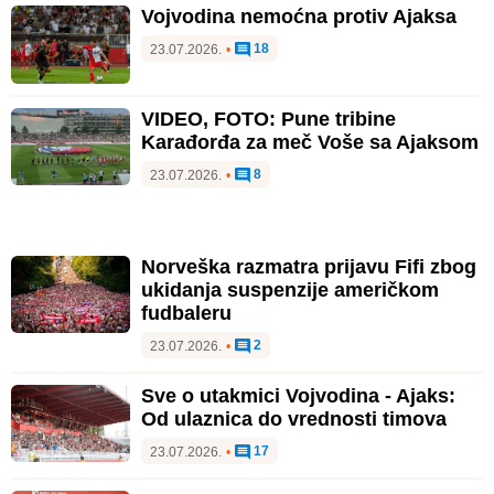
Vojvodina nemoćna protiv Ajaksa
18
23.07.2026.
•
VIDEO, FOTO: Pune tribine
Karađorđa za meč Voše sa Ajaksom
8
23.07.2026.
•
Norveška razmatra prijavu Fifi zbog
ukidanja suspenzije američkom
fudbaleru
2
23.07.2026.
•
Sve o utakmici Vojvodina - Ajaks:
Od ulaznica do vrednosti timova
17
23.07.2026.
•