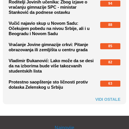
Roditelji Jovinih učenika: Zbog izjave o
94
vraćanju gimnazije SPC - ministar
Stanković da podnese ostavku
Vučić najavio skup u Novom Sadu:
88
Očekujem pobedu na nivou Srbije, ali i u
Beogradu i Novom Sadu
Vraćanje Jovine gimnazije crkvi: Pitanje
85
obrazovanja ili zemljišta u centru grada
Vladimir Đukanović: Lako može da se desi
82
da na izborima bude više takozvanih
studentskih lista
Protestno saopštenje sto ličnosti protiv
63
dolaska Zelenskog u Srbiju
VIDI OSTALE
Najnovije