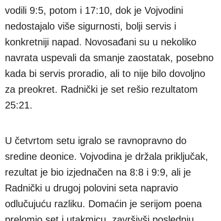
vodili 9:5, potom i 17:10, dok je Vojvodini
nedostajalo više sigurnosti, bolji servis i
konkretniji napad. Novosađani su u nekoliko
navrata uspevali da smanje zaostatak, posebno
kada bi servis proradio, ali to nije bilo dovoljno
za preokret. Radnički je set rešio rezultatom
25:21.
U četvrtom setu igralo se ravnopravno do
sredine deonice. Vojvodina je držala priključak,
rezultat je bio izjednačen na 8:8 i 9:9, ali je
Radnički u drugoj polovini seta napravio
odlučujuću razliku. Domaćin je serijom poena
prelomio set i utakmicu, završivši poslednju