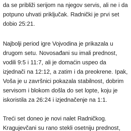
da se približi serijom na njegov servis, ali ne i da
potpuno uhvati priključak. Radnički je prvi set
dobio 25:21.
Najbolji period igre Vojvodina je prikazala u
drugom setu. Novosađani su imali prednost,
vodili 9:5 i 11:7, ali je domaćin uspeo da
izjednači na 12:12, a zatim i da preokrene. Ipak,
Voša je u završnici pokazala stabilnost, dobrim
servisom i blokom došla do set lopte, koju je
iskoristila za 26:24 i izjednačenje na 1:1.
Treći set doneo je novi nalet Radničkog.
Kragujevčani su rano stekli osetniju prednost,