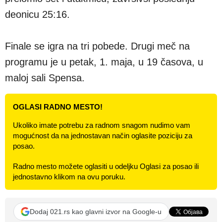
deonicu 25:16.
Finale se igra na tri pobede. Drugi meč na
programu je u petak, 1. maja, u 19 časova, u
maloj sali Spensa.
OGLASI RADNO MESTO!
Ukoliko imate potrebu za radnom snagom nudimo vam
mogućnost da na jednostavan način oglasite poziciju za
posao.
Radno mesto možete oglasiti u odeljku Oglasi za posao ili
jednostavno klikom na ovu poruku.
Dodaj 021.rs kao glavni izvor na Google-u