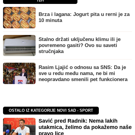
72H
Brza i lagana: Jogurt pita u rerni je za
10 minuta
Stalno držati uključenu klimu ili je
povremeno gasiti? Ovo su saveti
stručnjaka
Rasim Ljajić o odnosu sa SNS: Da je
sve u redu među nama, ne bi mi
neopravdano smenili pet funkcionera
OSTALO IZ KATEGORIJE NOVI SAD - SPORT
Savić pred Radnik: Nema lakih
utakmica, želimo da pokažemo naše
pravo lice