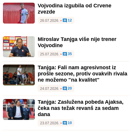
Vojvodina izgubila od Crvene
zvezde
12
26.07.2026.
•
Miroslav Tanjga više nije trener
Vojvodine
35
25.07.2026.
•
Tanjga: Fali nam agresivnost iz
prošle sezone, protiv ovakvih rivala
ne možemo "na kvalitet"
20
24.07.2026.
•
Tanjga: Zaslužena pobeda Ajaksa,
čeka nas težak revanš za sedam
dana
10
23.07.2026.
•