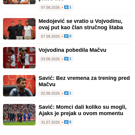
1
07.08.2026.
•
Medojević se vratio u Vojvodinu,
ovaj put kao član stručnog štaba
0
07.08.2026.
•
Vojvodina pobedila Mačvu
1
03.08.2026.
•
Savić: Bez vremena za trening pred
Mačvu
1
02.08.2026.
•
Savić: Momci dali koliko su mogli,
Ajaks je prejak u ovom momentu
6
31.07.2026.
•