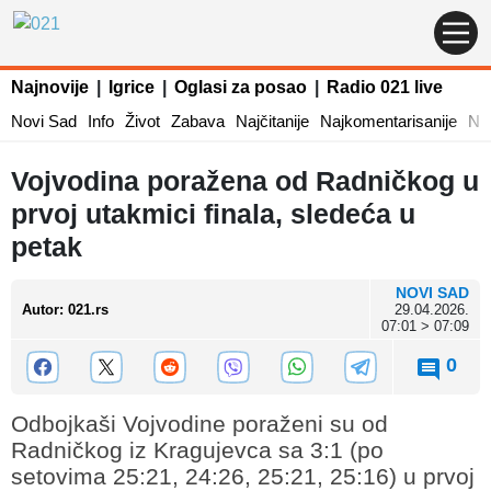
Najnovije
|
Igrice
|
Oglasi za posao
|
Radio 021 live
Novi Sad
Info
Život
Zabava
Najčitanije
Najkomentarisanije
Naj
Vojvodina poražena od Radničkog u
prvoj utakmici finala, sledeća u
petak
NOVI SAD
Autor
:
021.rs
29.04.2026.
07:01 > 07:09
0
Odbojkaši Vojvodine poraženi su od
Radničkog iz Kragujevca sa 3:1 (po
setovima 25:21, 24:26, 25:21, 25:16) u prvoj