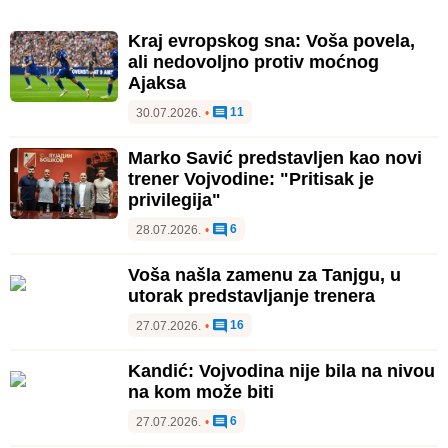
Kraj evropskog sna: Voša povela,
ali nedovoljno protiv moćnog
Ajaksa
11
30.07.2026.
•
Marko Savić predstavljen kao novi
trener Vojvodine: "Pritisak je
privilegija"
6
28.07.2026.
•
Voša našla zamenu za Tanjgu, u
utorak predstavljanje trenera
16
27.07.2026.
•
Kandić: Vojvodina nije bila na nivou
na kom može biti
6
27.07.2026.
•