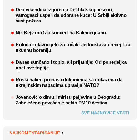
Deo vikendica izgoreo u Deliblatskoj peščari,
vatrogasci uspeli da odbrane kuće: U Srbiji aktivno
šest požara
Nik Kejv održao koncert na Kalemegdanu
Prilog ili glavno jelo za ručak: Jednostavan recept za
ukusnu boraniju
Danas sunčano i toplo, ali prijatnije: Od ponedeljka
opet sve toplije
Ruski hakeri pronašli dokumenta sa dokazima da
ukrajinskim napadima upravlja NATO?
Jovanović o dimu i mirisu paljevine u Beogradu:
Zabeleženo povećanje nekih PM10 čestica
SVE NAJNOVIJE VESTI
NAJKOMENTARISANIJE