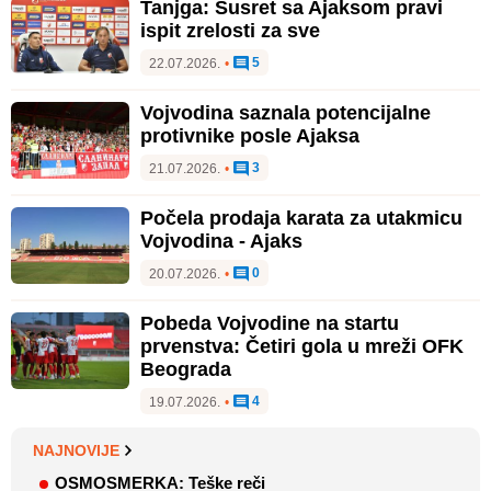
Tanjga: Susret sa Ajaksom pravi
ispit zrelosti za sve
5
22.07.2026.
•
Vojvodina saznala potencijalne
protivnike posle Ajaksa
3
21.07.2026.
•
Počela prodaja karata za utakmicu
Vojvodina - Ajaks
0
20.07.2026.
•
Pobeda Vojvodine na startu
prvenstva: Četiri gola u mreži OFK
Beograda
4
19.07.2026.
•
NAJNOVIJE
OSMOSMERKA: Teške reči