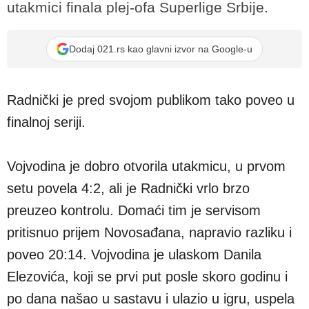
utakmici finala plej-ofa Superlige Srbije.
Dodaj 021.rs kao glavni izvor na Google-u
Radnički je pred svojom publikom tako poveo u
finalnoj seriji.
Vojvodina je dobro otvorila utakmicu, u prvom
setu povela 4:2, ali je Radnički vrlo brzo
preuzeo kontrolu. Domaći tim je servisom
pritisnuo prijem Novosađana, napravio razliku i
poveo 20:14. Vojvodina je ulaskom Danila
Elezovića, koji se prvi put posle skoro godinu i
po dana našao u sastavu i ulazio u igru, uspela