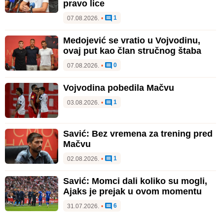
pravo lice
1
07.08.2026.
•
Medojević se vratio u Vojvodinu,
ovaj put kao član stručnog štaba
0
07.08.2026.
•
Vojvodina pobedila Mačvu
1
03.08.2026.
•
Savić: Bez vremena za trening pred
Mačvu
1
02.08.2026.
•
Savić: Momci dali koliko su mogli,
Ajaks je prejak u ovom momentu
6
31.07.2026.
•