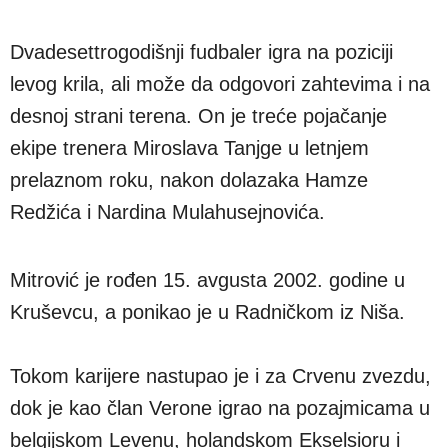
Dvadesettrogodišnji fudbaler igra na poziciji
levog krila, ali može da odgovori zahtevima i na
desnoj strani terena. On je treće pojačanje
ekipe trenera Miroslava Tanjge u letnjem
prelaznom roku, nakon dolazaka Hamze
Redžića i Nardina Mulahusejnovića.
Mitrović je rođen 15. avgusta 2002. godine u
Kruševcu, a ponikao je u Radničkom iz Niša.
Tokom karijere nastupao je i za Crvenu zvezdu,
dok je kao član Verone igrao na pozajmicama u
belgijskom Levenu, holandskom Ekselsioru i