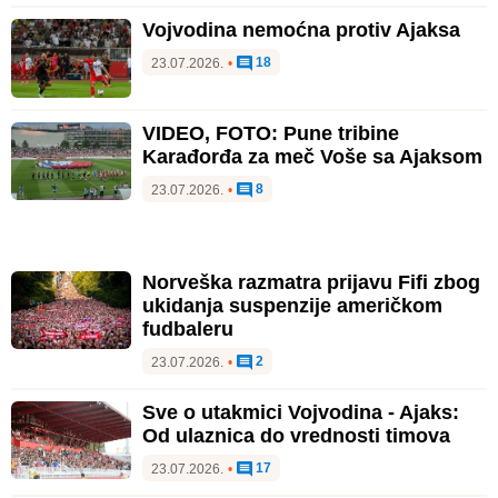
Vojvodina nemoćna protiv Ajaksa
18
23.07.2026.
•
VIDEO, FOTO: Pune tribine
Karađorđa za meč Voše sa Ajaksom
8
23.07.2026.
•
Norveška razmatra prijavu Fifi zbog
ukidanja suspenzije američkom
fudbaleru
2
23.07.2026.
•
Sve o utakmici Vojvodina - Ajaks:
Od ulaznica do vrednosti timova
17
23.07.2026.
•