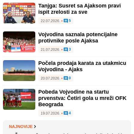
Tanjga: Susret sa Ajaksom pravi
ispit zrelosti za sve
5
22.07.2026.
•
Vojvodina saznala potencijalne
protivnike posle Ajaksa
3
21.07.2026.
•
Počela prodaja karata za utakmicu
Vojvodina - Ajaks
0
20.07.2026.
•
Pobeda Vojvodine na startu
prvenstva: Četiri gola u mreži OFK
Beograda
4
19.07.2026.
•
NAJNOVIJE