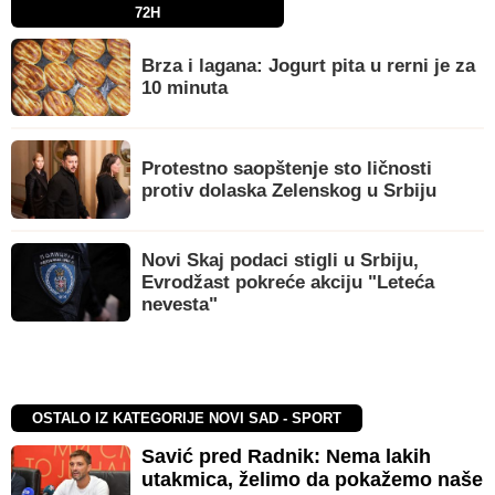
72H
Brza i lagana: Jogurt pita u rerni je za
10 minuta
Protestno saopštenje sto ličnosti
protiv dolaska Zelenskog u Srbiju
Novi Skaj podaci stigli u Srbiju,
Evrodžast pokreće akciju "Leteća
nevesta"
OSTALO IZ KATEGORIJE NOVI SAD - SPORT
Savić pred Radnik: Nema lakih
utakmica, želimo da pokažemo naše