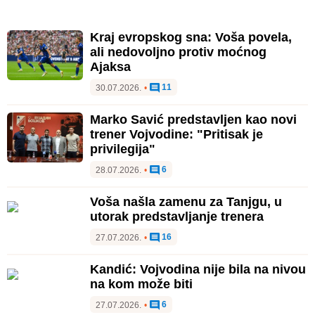
Kraj evropskog sna: Voša povela,
ali nedovoljno protiv moćnog
Ajaksa
11
30.07.2026.
•
Marko Savić predstavljen kao novi
trener Vojvodine: "Pritisak je
privilegija"
6
28.07.2026.
•
Voša našla zamenu za Tanjgu, u
utorak predstavljanje trenera
16
27.07.2026.
•
Kandić: Vojvodina nije bila na nivou
na kom može biti
6
27.07.2026.
•