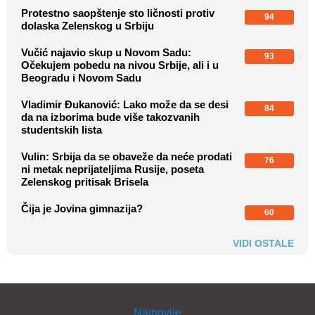
Protestno saopštenje sto ličnosti protiv
94
dolaska Zelenskog u Srbiju
Vučić najavio skup u Novom Sadu:
93
Očekujem pobedu na nivou Srbije, ali i u
Beogradu i Novom Sadu
Vladimir Đukanović: Lako može da se desi
84
da na izborima bude više takozvanih
studentskih lista
Vulin: Srbija da se obaveže da neće prodati
76
ni metak neprijateljima Rusije, poseta
Zelenskog pritisak Brisela
Čija je Jovina gimnazija?
60
VIDI OSTALE
Najnovije