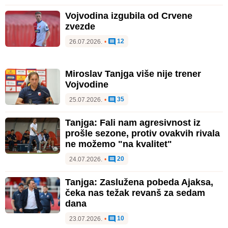
Vojvodina izgubila od Crvene
zvezde
12
26.07.2026.
•
Miroslav Tanjga više nije trener
Vojvodine
35
25.07.2026.
•
Tanjga: Fali nam agresivnost iz
prošle sezone, protiv ovakvih rivala
ne možemo "na kvalitet"
20
24.07.2026.
•
Tanjga: Zaslužena pobeda Ajaksa,
čeka nas težak revanš za sedam
dana
10
23.07.2026.
•