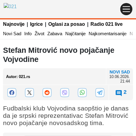
Najnovije
|
Igrice
|
Oglasi za posao
|
Radio 021 live
Novi Sad
Info
Život
Zabava
Najčitanije
Najkomentarisanije
Naj
Stefan Mitrović novo pojačanje
Vojvodine
NOVI SAD
Autor
:
021.rs
10.06.2026.
21:44
2
Fudbalski klub Vojvodina saopštio je danas
da je srpski reprezentativac Stefan Mitrović
novo pojačanje novosadskog tima.