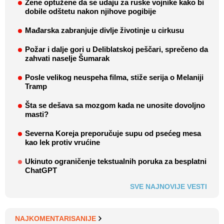
Žene optužene da se udaju za ruske vojnike kako bi
dobile odštetu nakon njihove pogibije
Mađarska zabranjuje divlje životinje u cirkusu
Požar i dalje gori u Deliblatskoj peščari, sprečeno da
zahvati naselje Šumarak
Posle velikog neuspeha filma, stiže serija o Melaniji
Tramp
Šta se dešava sa mozgom kada ne unosite dovoljno
masti?
Severna Koreja preporučuje supu od psećeg mesa
kao lek protiv vrućine
Ukinuto ograničenje tekstualnih poruka za besplatni
ChatGPT
SVE NAJNOVIJE VESTI
NAJKOMENTARISANIJE