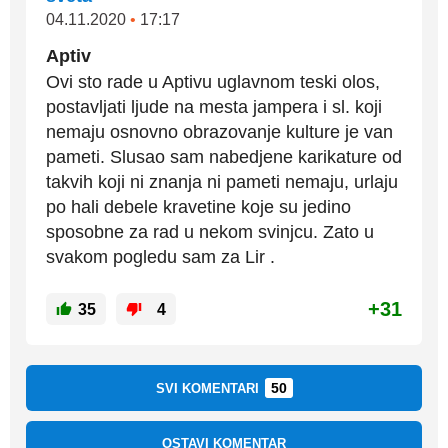
04.11.2020
•
17:17
Aptiv
Ovi sto rade u Aptivu uglavnom teski olos,
postavljati ljude na mesta jampera i sl. koji
nemaju osnovno obrazovanje kulture je van
pameti. Slusao sam nabedjene karikature od
takvih koji ni znanja ni pameti nemaju, urlaju
po hali debele kravetine koje su jedino
sposobne za rad u nekom svinjcu. Zato u
svakom pogledu sam za Lir .
+31
35
4
50
SVI KOMENTARI
OSTAVI KOMENTAR