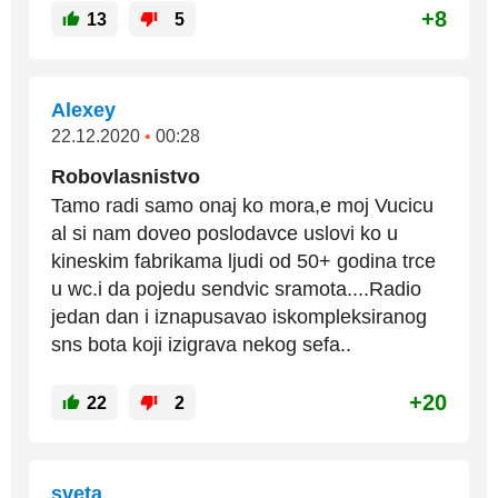
+8
13
5
Alexey
22.12.2020
•
00:28
Robovlasnistvo
Tamo radi samo onaj ko mora,e moj Vucicu
al si nam doveo poslodavce uslovi ko u
kineskim fabrikama ljudi od 50+ godina trce
u wc.i da pojedu sendvic sramota....Radio
jedan dan i iznapusavao iskompleksiranog
sns bota koji izigrava nekog sefa..
+20
22
2
sveta