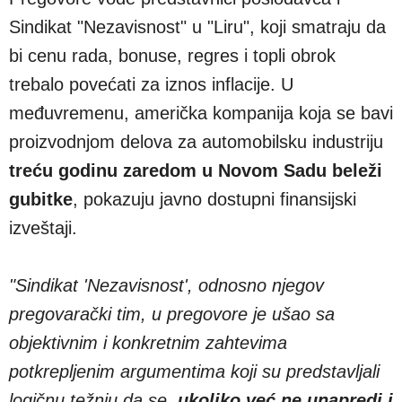
Sindikat "Nezavisnost" u "Liru", koji smatraju da
bi cenu rada, bonuse, regres i topli obrok
trebalo povećati za iznos inflacije. U
međuvremenu, američka kompanija koja se bavi
proizvodnjom delova za automobilsku industriju
treću godinu zaredom u Novom Sadu beleži
gubitke
, pokazuju javno dostupni finansijski
izveštaji.
"Sindikat 'Nezavisnost', odnosno njegov
pregovarački tim, u pregovore je ušao sa
objektivnim i konkretnim zahtevima
potkrepljenim argumentima koji su predstavljali
logičnu težnju da se,
ukoliko već ne unapredi i