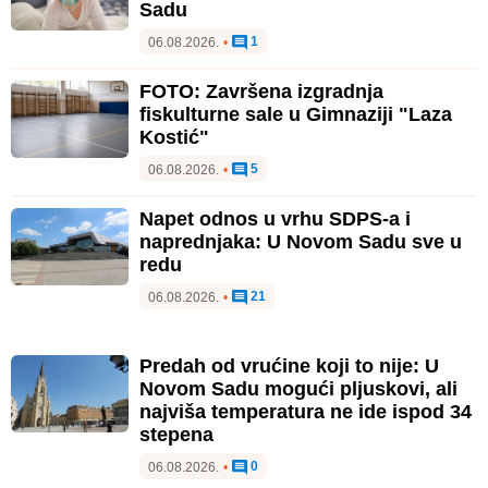
Sadu
1
06.08.2026.
•
FOTO: Završena izgradnja
fiskulturne sale u Gimnaziji "Laza
Kostić"
5
06.08.2026.
•
Napet odnos u vrhu SDPS-a i
naprednjaka: U Novom Sadu sve u
redu
21
06.08.2026.
•
Predah od vrućine koji to nije: U
Novom Sadu mogući pljuskovi, ali
najviša temperatura ne ide ispod 34
stepena
0
06.08.2026.
•