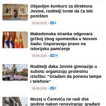
Objavljen konkurs za direktora
Jovine, roditelji tvrde da će biti
poništen
8
06.08.2026.
•
Makedonska stranka odgovara
grčkoj zbog spomenika u Novom
Sadu: Osporavaju pravo na
istorijsko pamćenje
29
06.08.2026.
•
Roditelji đaka Jovine gimnazije u
subotu organizuju protestnu
izložbu: "Građani da ponesu lampe
i telefone"
9
06.08.2026.
•
Muzej u Čereviću ne radi dve
godine nakon renoviranja: građani