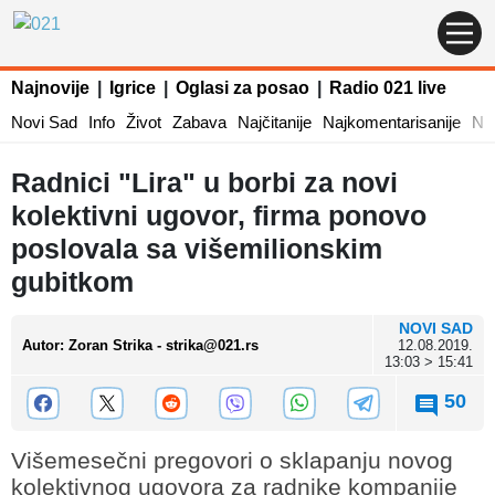
Najnovije
|
Igrice
|
Oglasi za posao
|
Radio 021 live
Novi Sad
Info
Život
Zabava
Najčitanije
Najkomentarisanije
Naj
Radnici "Lira" u borbi za novi
kolektivni ugovor, firma ponovo
poslovala sa višemilionskim
gubitkom
NOVI SAD
Autor
:
Zoran Strika - strika@021.rs
12.08.2019.
13:03 > 15:41
50
Višemesečni pregovori o sklapanju novog
kolektivnog ugovora za radnike kompanije