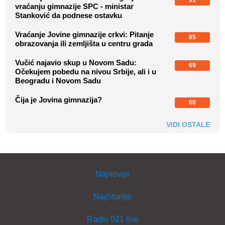
91
vraćanju gimnazije SPC - ministar
Stanković da podnese ostavku
Vraćanje Jovine gimnazije crkvi: Pitanje
85
obrazovanja ili zemljišta u centru grada
Vučić najavio skup u Novom Sadu:
69
Očekujem pobedu na nivou Srbije, ali i u
Beogradu i Novom Sadu
Čija je Jovina gimnazija?
60
VIDI OSTALE
Najnovije
Najčitanije
Radio 021 live