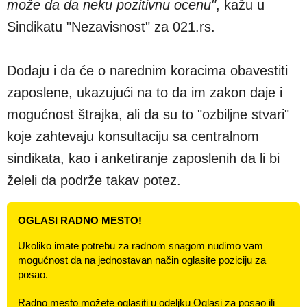
može da da neku pozitivnu ocenu"
, kažu u
Sindikatu "Nezavisnost" za 021.rs.
Dodaju i da će o narednim koracima obavestiti
zaposlene, ukazujući na to da im zakon daje i
mogućnost štrajka, ali da su to "ozbiljne stvari"
koje zahtevaju konsultaciju sa centralnom
sindikata, kao i anketiranje zaposlenih da li bi
želeli da podrže takav potez.
OGLASI RADNO MESTO!
Ukoliko imate potrebu za radnom snagom nudimo vam
mogućnost da na jednostavan način oglasite poziciju za
posao.
Radno mesto možete oglasiti u odeljku Oglasi za posao ili