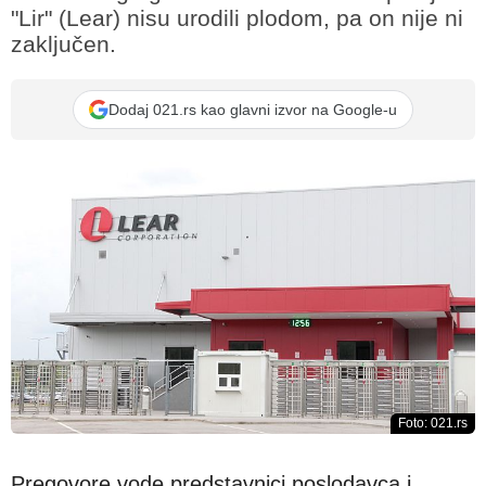
"Lir" (Lear) nisu urodili plodom, pa on nije ni
zaključen.
Dodaj 021.rs kao glavni izvor na Google-u
Foto: 021.rs
Pregovore vode predstavnici poslodavca i