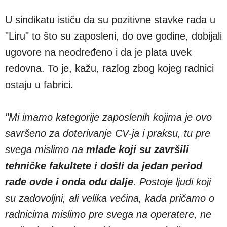
U sindikatu ističu da su pozitivne stavke rada u
"Liru" to što su zaposleni, do ove godine, dobijali
ugovore na neodređeno i da je plata uvek
redovna. To je, kažu, razlog zbog kojeg radnici
ostaju u fabrici.
"Mi imamo kategorije zaposlenih kojima je ovo
savršeno za doterivanje CV-ja i praksu, tu pre
svega mislimo na
mlade koji su završili
tehničke fakultete i došli da jedan period
rade ovde i onda odu dalje
. Postoje ljudi koji
su zadovoljni, ali velika većina, kada pričamo o
radnicima mislimo pre svega na operatere, ne