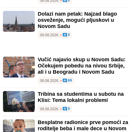
0
06.08.2026.
•
Dolazi nam petak: Najzad blago
osveženje, mogući pljuskovi u
Novom Sadu
0
06.08.2026.
•
Vučić najavio skup u Novom Sadu:
Očekujem pobedu na nivou Srbije,
ali i u Beogradu i Novom Sadu
69
06.08.2026.
•
Tribina sa studentima u subotu na
Klisi: Tema lokalni problemi
9
06.08.2026.
•
Besplatne radionice prve pomoći za
roditelje beba i male dece u Novom