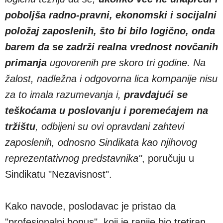
poboljša radno-pravni, ekonomski i socijalni
položaj zaposlenih, što bi bilo logično, onda
barem da se zadrži realna vrednost novčanih
primanja
ugovorenih pre skoro tri godine. Na
žalost, nadležna i odgovorna lica kompanije nisu
za to imala razumevanja i,
pravdajući se
teškoćama u poslovanju i poremećajem na
tržištu
, odbijeni su ovi opravdani zahtevi
zaposlenih, odnosno Sindikata kao njihovog
reprezentativnog predstavnika"
, poručuju u
Sindikatu "Nezavisnost".
Kako navode, poslodavac je pristao da
"profesionalni bonus", koji je ranije bio tretiran