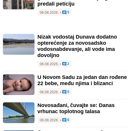
predali peticiju
5
06.08.2026.
•
Nizak vodostaj Dunava dodatno
opterećenje za novosadsko
vodosnabdevanje, ali vode ima
dovoljno
2
06.08.2026.
•
U Novom Sadu za jedan dan rođene
22 bebe, među njima i blizanci
0
06.08.2026.
•
Novosađani, čuvajte se: Danas
vrhunac toplotnog talasa
6
06.08.2026.
•