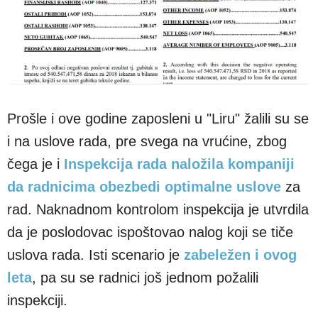
Prošle i ove godine zaposleni u "Liru" žalili su se
i na uslove rada, pre svega na vrućine, zbog
čega je i
Inspekcija rada naložila kompaniji
da radnicima obezbedi optimalne uslove
za
rad. Naknadnom kontrolom inspekcija je utvrdila
da je poslodovac ispoštovao nalog koji se tiče
uslova rada. Isti scenario je
zabeležen i ovog
leta
, pa su se radnici još jednom požalili
inspekciji.