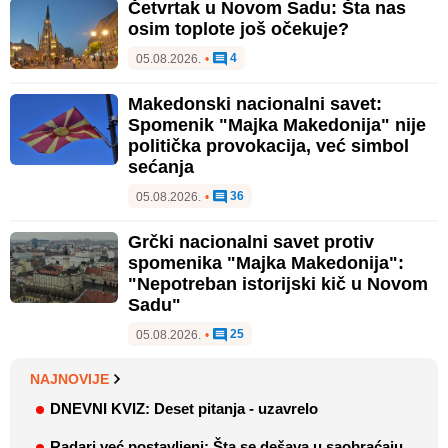
Četvrtak u Novom Sadu: Šta nas
osim toplote još očekuje?
4
05.08.2026.
•
Makedonski nacionalni savet:
Spomenik "Majka Makedonija" nije
politička provokacija, već simbol
sećanja
36
05.08.2026.
•
Grčki nacionalni savet protiv
spomenika "Majka Makedonija":
"Nepotreban istorijski kič u Novom
Sadu"
25
05.08.2026.
•
NAJNOVIJE
DNEVNI KVIZ: Deset pitanja - uzavrelo
Radari već postavljeni: Šta se dešava u saobraćaju