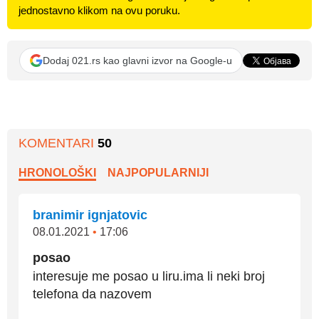
jednostavno klikom na ovu poruku.
Dodaj 021.rs kao glavni izvor na Google-u
KOMENTARI
50
HRONOLOŠKI
NAJPOPULARNIJI
branimir ignjatovic
08.01.2021
•
17:06
posao
interesuje me posao u liru.ima li neki broj
telefona da nazovem