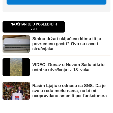
NAJČITANIJE U POSLEDNJIH
72H
Stalno držati uključenu klimu ili je
povremeno gasiti? Ovo su saveti
stručnjaka
VIDEO: Dunav u Novom Sadu otkrio
ostatke utvrđenja iz 18. veka
Rasim Ljajić o odnosu sa SNS: Da je
sve u redu među nama, ne bi mi
neopravdano smenili pet funkcionera