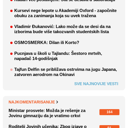
Kursevi nege lepote u Akademiji Oxford - započnite
obuku za zanimanja koja su uvek tražena
Vladimir Đukanović: Lako može da se desi da na
izborima bude više takozvanih studentskih lista
OSMOSMERKA: Dilan ili Korto?
Pucnjava u školi u Tajlandu: Šestoro mrtvih,
napadač 14-godišnjak
Tajfun Delfin se približava ostrvima na jugu Japana,
zatvoren aerodrom na Okinavi
SVE NAJNOVIJE VESTI
NAJKOMENTARISANIJE
Ministar prosvete: Možda je rešenje za
164
Jovinu gimnaziju da je vratimo crkvi
Roditelji Jovinih učenika: Zbog izjave o