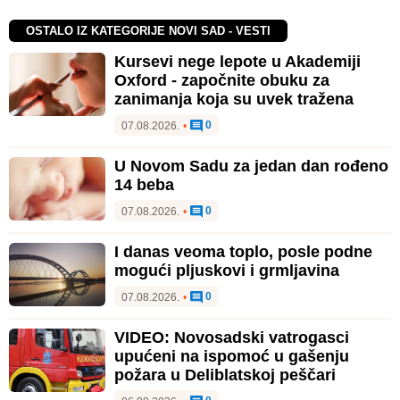
OSTALO IZ KATEGORIJE NOVI SAD - VESTI
Kursevi nege lepote u Akademiji
Oxford - započnite obuku za
zanimanja koja su uvek tražena
0
07.08.2026.
•
U Novom Sadu za jedan dan rođeno
14 beba
0
07.08.2026.
•
I danas veoma toplo, posle podne
mogući pljuskovi i grmljavina
0
07.08.2026.
•
VIDEO: Novosadski vatrogasci
upućeni na ispomoć u gašenju
požara u Deliblatskoj peščari