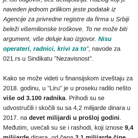
naveden jednom prilikom jeste podatak iz
Agencije za privredne registre da firma u Srbiji
beleži višemilionske troškove. To ne može biti
argument, više deluje kao izgovor.
Nisu
operateri, radnici, krivi za to
"
, navode za
021.rs u Sindikatu "Nezavisnost".
Kako se može videti u finansijskom izveštaju za
2018. godinu, u "Liru" je u proseku radilo nešto
više od 3.100 radnika
. Prihodi su se
udvostručili i skočili su sa 4,2 milijarde dinara u
2017. na
devet milijardi u prošloj godini
.
Međutim, uvećali su se i rashodi, koji iznose
9,4
milijarde
dinara, od čega
2,1 milijarde čine