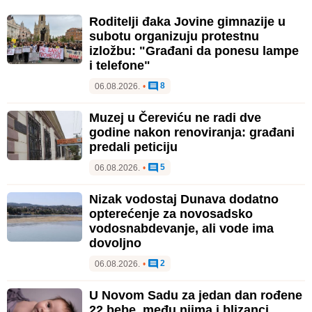
Muzej u Čereviću ne radi dve
godine nakon renoviranja: građani
predali peticiju
5
06.08.2026.
•
Nizak vodostaj Dunava dodatno
opterećenje za novosadsko
vodosnabdevanje, ali vode ima
dovoljno
2
06.08.2026.
•
U Novom Sadu za jedan dan rođene
22 bebe, među njima i blizanci
0
06.08.2026.
•
Novosađani, čuvajte se: Danas
vrhunac toplotnog talasa
6
06.08.2026.
•