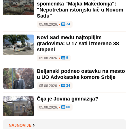
gradovima: U 17 sati izmereno 38
stepeni
5
05.08.2026.
•
Beljanski podneo ostavku na mesto
u UO Advokatske komore Srbije
24
05.08.2026.
•
Čija je Jovina gimnazija?
60
05.08.2026.
•
NAJNOVIJE
Za zaštitu Srbije od klimatskih promena potrebno
više od 27 milijardi evra do 2033.
VIDEO: Novosadski vatrogasci upućeni na ispomoć
u gašenju požara u Deliblatskoj peščari
Novosadska policija zaplenila 85 kilograma droge: