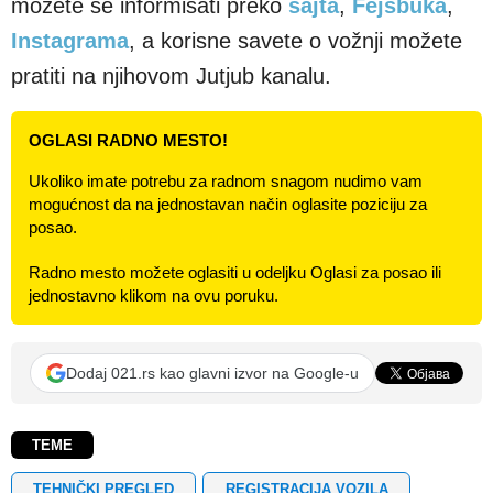
Instagrama
, a korisne savete o vožnji možete
pratiti na njihovom Jutjub kanalu.
OGLASI RADNO MESTO!
Ukoliko imate potrebu za radnom snagom nudimo vam
mogućnost da na jednostavan način oglasite poziciju za
posao.
Radno mesto možete oglasiti u odeljku Oglasi za posao ili
jednostavno klikom na ovu poruku.
Dodaj 021.rs kao glavni izvor na Google-u
TEME
TEHNIČKI PREGLED
REGISTRACIJA VOZILA