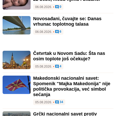
Četvrtak u Novom Sadu: Šta nas
osim toplote još očekuje?
4
05.08.2026.
•
Makedonski nacionalni savet:
Spomenik "Majka Makedonija" nije
politička provokacija, već simbol
sećanja
34
05.08.2026.
•
Grčki nacionalni savet protiv
spomenika "Majka Makedonija":
"Nepotreban istorijski kič u Novom
Sadu"
24
05.08.2026.
•
Novi Sad među najtoplijim