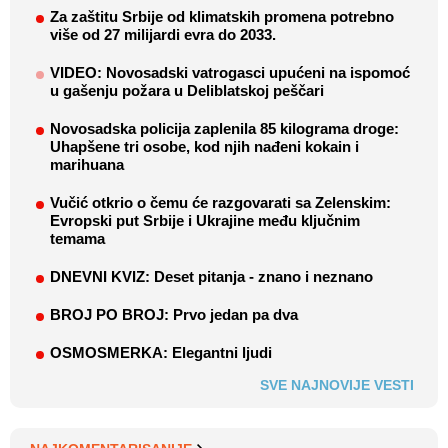
Uhapšene tri osobe, kod njih nađeni kokain i
marihuana
Vučić otkrio o čemu će razgovarati sa Zelenskim:
Evropski put Srbije i Ukrajine među ključnim
temama
DNEVNI KVIZ: Deset pitanja - znano i neznano
BROJ PO BROJ: Prvo jedan pa dva
OSMOSMERKA: Elegantni ljudi
SVE NAJNOVIJE VESTI
NAJKOMENTARISANIJE
Ministar prosvete: Možda je rešenje za
164
Jovinu gimnaziju da je vratimo crkvi
Roditelji Jovinih učenika: Zbog izjave o
89
vraćanju gimnazije SPC - ministar
Stanković da podnese ostavku