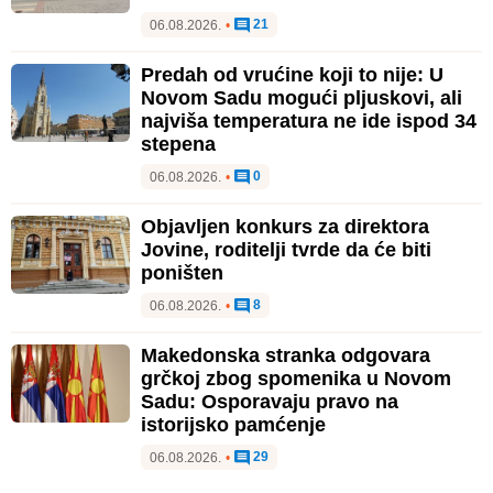
stepena
0
06.08.2026.
•
Objavljen konkurs za direktora
Jovine, roditelji tvrde da će biti
poništen
8
06.08.2026.
•
Makedonska stranka odgovara
grčkoj zbog spomenika u Novom
Sadu: Osporavaju pravo na
istorijsko pamćenje
29
06.08.2026.
•
Roditelji đaka Jovine gimnazije u
subotu organizuju protestnu
izložbu: "Građani da ponesu lampe
i telefone"
8
06.08.2026.
•