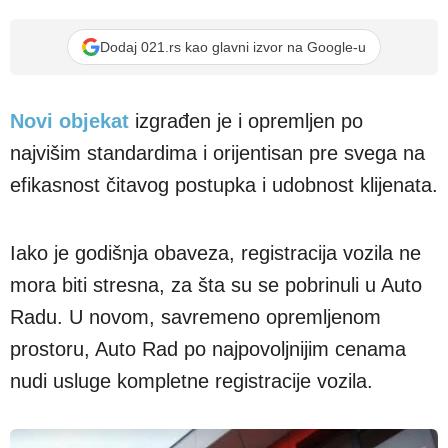
Dodaj 021.rs kao glavni izvor na Google-u
Novi objekat
izgrađen je i opremljen po
najvišim standardima i orijentisan pre svega na
efikasnost čitavog postupka i udobnost klijenata.
Iako je godišnja obaveza, registracija vozila ne
mora biti stresna, za šta su se pobrinuli u Auto
Radu. U novom, savremeno opremljenom
prostoru, Auto Rad po najpovoljnijim cenama
nudi usluge kompletne registracije vozila.