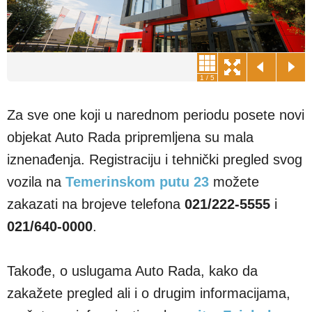
1
/
5
Za sve one koji u narednom periodu posete novi
objekat Auto Rada pripremljena su mala
iznenađenja. Registraciju i tehnički pregled svog
vozila na
Temerinskom putu 23
možete
zakazati na brojeve telefona
021/222-5555
i
021/640-0000
.
Takođe, o uslugama Auto Rada, kako da
zakažete pregled ali i o drugim informacijama,
možete se informisati preko
sajta
,
Fejsbuka
,