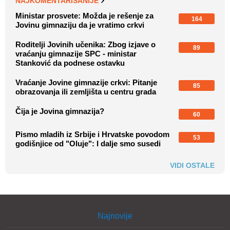
Vraćanje Jovine gimnazije crkvi: Pitanje
85
obrazovanja ili zemljišta u centru grada
Čija je Jovina gimnazija?
60
Pismo mladih iz Srbije i Hrvatske povodom
53
godišnjice od "Oluje": I dalje smo susedi
VIDI OSTALE
Najnovije
Najčitanije
Radio 021 live
Shopins