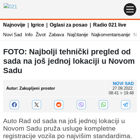
Najnovije
|
Igrice
|
Oglasi za posao
|
Radio 021 live
Novi Sad
Info
Život
Zabava
Najčitanije
Najkomentarisanije
Naj
FOTO: Najbolji tehnički pregled od
sada na još jednoj lokaciji u Novom
Sadu
NOVI SAD
Autor
:
Zakupljeni prostor
27.09.2022.
08:41 > 19:48
Auto Rad od sada na još jednoj lokaciji u
Novom Sadu pruža usluge kompletne
registracije vozila po najvišim standardima.