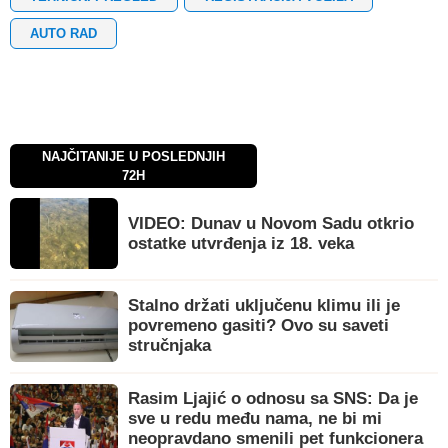
AUTO RAD
NAJČITANIJE U POSLEDNJIH
72H
VIDEO: Dunav u Novom Sadu otkrio
ostatke utvrđenja iz 18. veka
Stalno držati uključenu klimu ili je
povremeno gasiti? Ovo su saveti
stručnjaka
Rasim Ljajić o odnosu sa SNS: Da je
sve u redu među nama, ne bi mi
neopravdano smenili pet funkcionera
OSTALO IZ KATEGORIJE NOVI SAD - VESTI