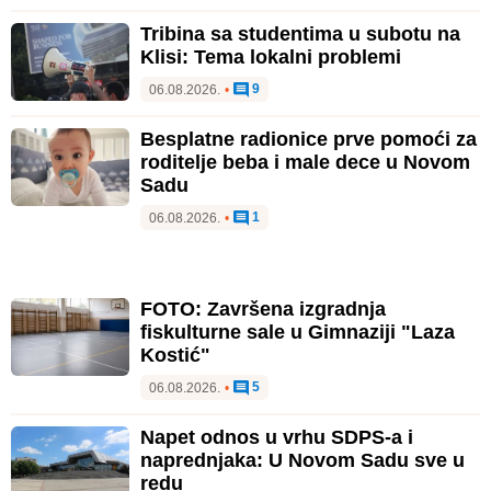
Besplatne radionice prve pomoći za
roditelje beba i male dece u Novom
Sadu
1
06.08.2026.
•
FOTO: Završena izgradnja
fiskulturne sale u Gimnaziji "Laza
Kostić"
5
06.08.2026.
•
Napet odnos u vrhu SDPS-a i
naprednjaka: U Novom Sadu sve u
redu
21
06.08.2026.
•
Predah od vrućine koji to nije: U
Novom Sadu mogući pljuskovi, ali
najviša temperatura ne ide ispod 34