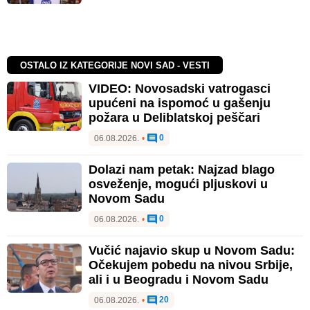
VIDEO: Novosadski vatrogasci
upućeni na ispomoć u gašenju
požara u Deliblatskoj peščari
0
06.08.2026.
•
Dolazi nam petak: Najzad blago
osveženje, mogući pljuskovi u
Novom Sadu
0
06.08.2026.
•
Vučić najavio skup u Novom Sadu:
Očekujem pobedu na nivou Srbije,
ali i u Beogradu i Novom Sadu
20
06.08.2026.
•
Tribina sa studentima u subotu na
Klisi: Tema lokalni problemi
9
06.08.2026.
•