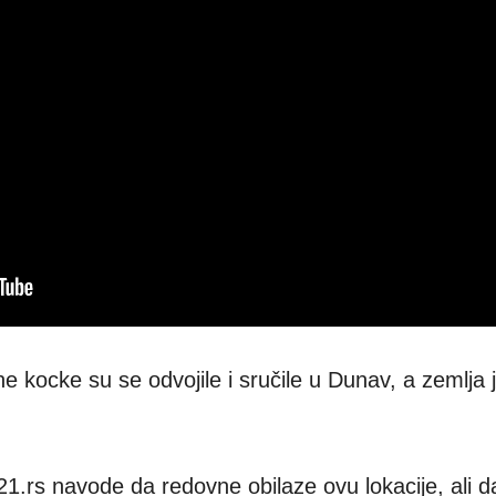
 kocke su se odvojile i sručile u Dunav, a zemlja 
.rs navode da redovne obilaze ovu lokacije, ali d