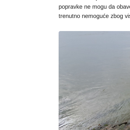
popravke ne mogu da obave 
trenutno nemoguće zbog vi