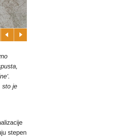
vno
spusta,
ne'.
 sto je
alizacije
uju stepen