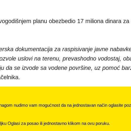
vogodišnjem planu obezbedio 17 miliona dinara za 
erska dokumentacija za raspisivanje javne nabavke
ozvole uslovi na terenu, prevashodno vodostaj, ob
ju da se izvode sa vodene površine, uz pomoć barž
čelnika.
nagom nudimo vam mogućnost da na jednostavan način oglasite pozi
jku Oglasi za posao ili jednostavno klikom na ovu poruku.