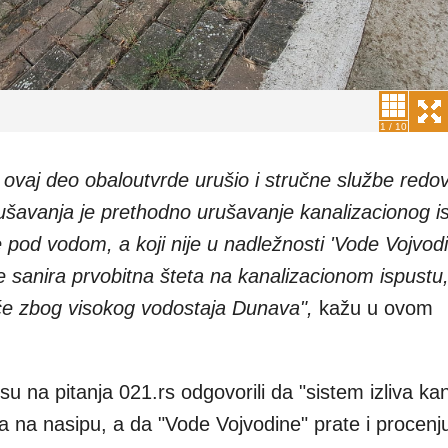
1
/
10
ovaj deo obaloutvrde urušio i stručne službe redo
ušavanja je prethodno urušavanje kanalizacionog i
je pod vodom, a koji nije u nadležnosti 'Vode Vojvodi
 sanira prvobitna šteta na kanalizacionom ispustu,
će zbog visokog vodostaja Dunava",
kažu u ovom
u na pitanja 021.rs odgovorili da "sistem izliva kan
a na nasipu, a da "Vode Vojvodine" prate i procenj