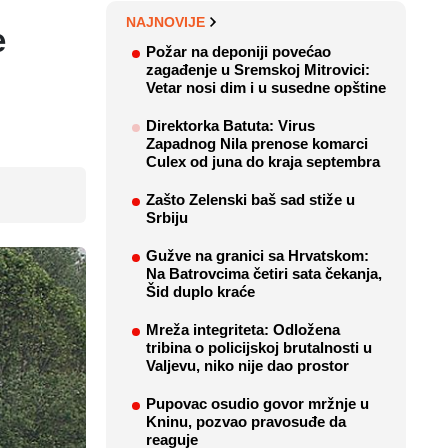
NAJNOVIJE
e
Požar na deponiji povećao
zagađenje u Sremskoj Mitrovici:
Vetar nosi dim i u susedne opštine
Direktorka Batuta: Virus
Zapadnog Nila prenose komarci
Culex od juna do kraja septembra
Zašto Zelenski baš sad stiže u
Srbiju
Gužve na granici sa Hrvatskom:
Na Batrovcima četiri sata čekanja,
Šid duplo kraće
Mreža integriteta: Odložena
tribina o policijskoj brutalnosti u
Valjevu, niko nije dao prostor
Pupovac osudio govor mržnje u
Kninu, pozvao pravosuđe da
reaguje