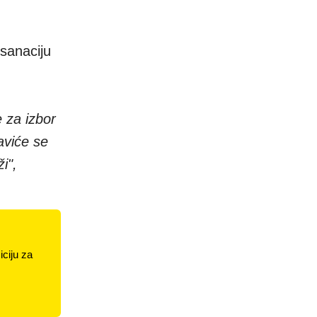
sanaciju
 za izbor
aviće se
i",
ciju za