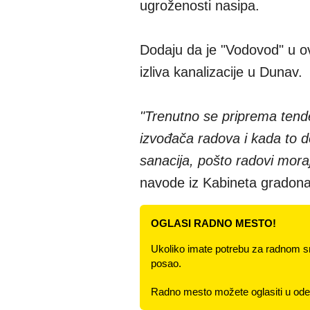
ugroženosti nasipa.
Dodaju da je "Vodovod" u o
izliva kanalizacije u Dunav.
"Trenutno se priprema tend
izvođača radova i kada to d
sanacija, pošto radovi mora
navode iz Kabineta gradona
OGLASI RADNO MESTO!
Ukoliko imate potrebu za radnom s
posao.
Radno mesto možete oglasiti u odel