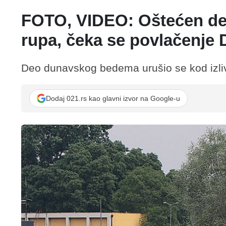
FOTO, VIDEO: Oštećen deo
rupa, čeka se povlačenje
Deo dunavskog bedema urušio se kod izliv
Dodaj 021.rs kao glavni izvor na Google-u