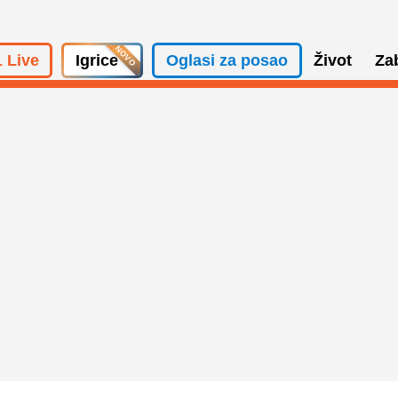
 Live
Igrice
Oglasi za posao
Život
Za