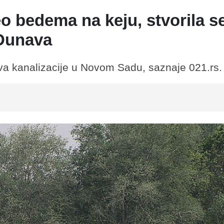
 bedema na keju, stvorila s
 Dunava
a kanalizacije u Novom Sadu, saznaje 021.rs.