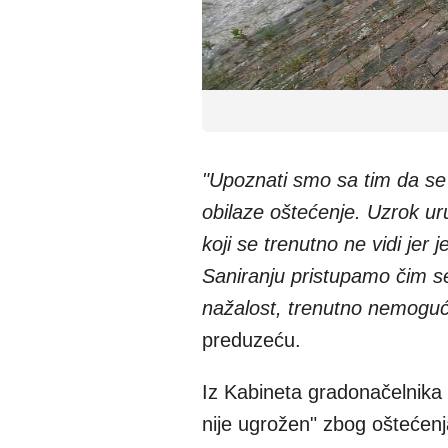
"Upoznati smo sa tim da se 
obilaze oštećenje. Uzrok ur
koji se trenutno ne vidi jer 
Saniranju pristupamo čim se
nažalost, trenutno nemogu
preduzeću.
Iz Kabineta gradonačelnika s
nije ugrožen" zbog oštećenj