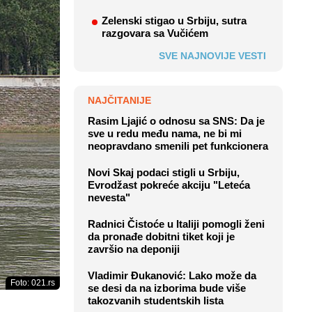
Zelenski stigao u Srbiju, sutra
razgovara sa Vučićem
SVE NAJNOVIJE VESTI
NAJČITANIJE
Rasim Ljajić o odnosu sa SNS: Da je
sve u redu među nama, ne bi mi
neopravdano smenili pet funkcionera
Novi Skaj podaci stigli u Srbiju,
Evrodžast pokreće akciju "Leteća
nevesta"
Radnici Čistoće u Italiji pomogli ženi
da pronađe dobitni tiket koji je
završio na deponiji
Vladimir Đukanović: Lako može da
Foto: 021.rs
se desi da na izborima bude više
takozvanih studentskih lista