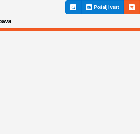
Pošalji vest
bava