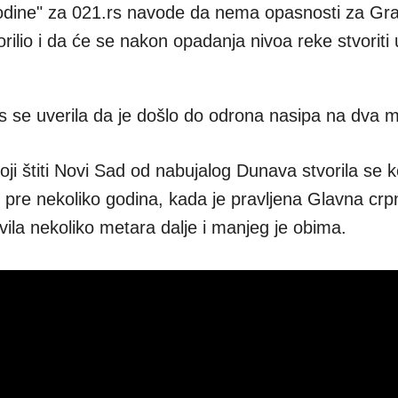
odine" za 021.rs navode da nema opasnosti za Gr
rilio i da će se nakon opadanja nivoa reke stvoriti 
s se uverila da je došlo do odrona nasipa na dva 
i štiti Novi Sad od nabujalog Dunava stvorila se ko
n pre nekoliko godina, kada je pravljena Glavna crp
vila nekoliko metara dalje i manjeg je obima.