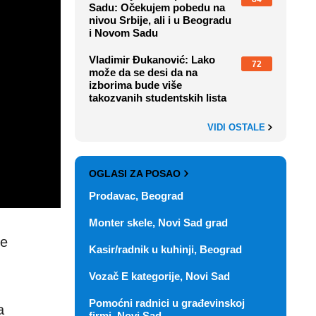
Sadu: Očekujem pobedu na
nivou Srbije, ali i u Beogradu
i Novom Sadu
Vladimir Đukanović: Lako
72
može da se desi da na
izborima bude više
takozvanih studentskih lista
VIDI OSTALE
OGLASI ZA POSAO
Prodavac, Beograd
Monter skele, Novi Sad grad
je
Kasir/radnik u kuhinji, Beograd
Vozač E kategorije, Novi Sad
Pomoćni radnici u građevinskoj
a
firmi, Novi Sad