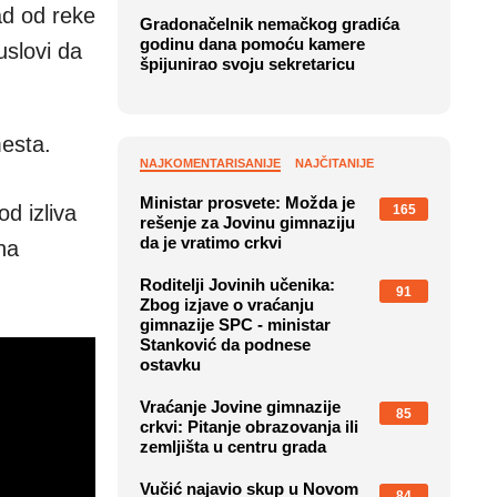
ad od reke
Gradonačelnik nemačkog gradića
godinu dana pomoću kamere
uslovi da
špijunirao svoju sekretaricu
mesta.
NAJKOMENTARISANIJE
NAJČITANIJE
Ministar prosvete: Možda je
d izliva
165
rešenje za Jovinu gimnaziju
da je vratimo crkvi
na
Roditelji Jovinih učenika:
91
Zbog izjave o vraćanju
gimnazije SPC - ministar
Stanković da podnese
ostavku
Vraćanje Jovine gimnazije
85
crkvi: Pitanje obrazovanja ili
zemljišta u centru grada
Vučić najavio skup u Novom
84