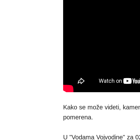
Kako se može videti, kamene
pomerena.
U "Vodama Vojvodine" za 021