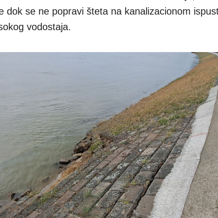
dok se ne popravi šteta na kanalizacionom ispustu
sokog vodostaja.