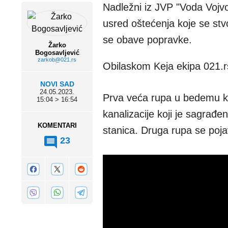
Nadležni iz JVP "Voda Vojv
usred oštećenja koje se stvo
se obave popravke.
Žarko
Bogosavljević
zarkob@021.rs
Obilaskom Keja ekipa 021.r
NOVI SAD
24.05.2023.
Prva veća rupa u bedemu koj
15:04 > 16:54
kanalizacije koji je sagrađe
KOMENTARI
stanica. Druga rupa se poja
23