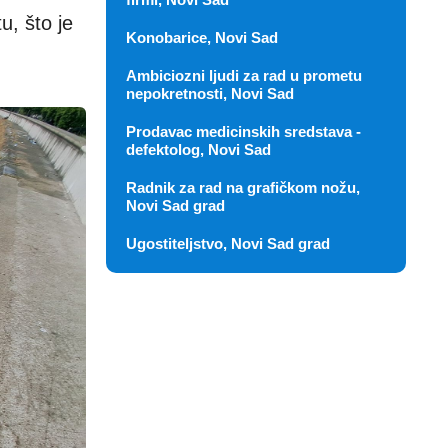
, što je
Konobarice, Novi Sad
Ambiciozni ljudi za rad u prometu
nepokretnosti, Novi Sad
Prodavac medicinskih sredstava -
defektolog, Novi Sad
Radnik za rad na grafičkom nožu,
Novi Sad grad
Ugostiteljstvo, Novi Sad grad