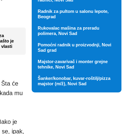
Radnik za pultom u salonu lepote,
Beograd
Rukovalac mašina za preradu
polimera, Novi Sad
za
ašto je
Pomoćni radnik u proizvodnji, Novi
 vlasti
Sad grad
Majstor-zavarivač i monter grejne
tehnike, Novi Sad
Šanker/konobar, kuvar-roštilj/pizza
 Šta će
majstor (m/ž), Novi Sad
, kada mu
Iako je
 se, ipak,