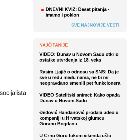
DNEVNI KVIZ: Deset pitanja -
imamo i poklon
SVE NAJNOVIJE VESTI
NAJČITANIJE
VIDEO: Dunav u Novom Sadu otkrio
ostatke utvrđenja iz 18. veka
Rasim Ljajić o odnosu sa SNS: Da je
sve u redu među nama, ne bi mi
neopravdano smenili pet funkcionera
ocijalista
VIDEO Satelitski snimci: Kako opada
Dunav u Novom Sadu
Đedović Handanović prodala udeo u
kompaniji u Hrvatskoj glumcu
Goranu Bogdanu
U Crnu Goru tokom vikenda ušlo