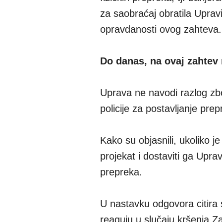
za saobraćaj obratila Upravi
opravdanosti ovog zahteva.
Do danas, na ovaj zahtev
Uprava ne navodi razlog zb
policije za postavljanje pr
Kako su objasnili, ukoliko j
projekat i dostaviti ga Upra
prepreka.
U nastavku odgovora citira
reaguju u slučaju kršenja 