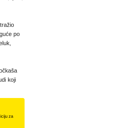
tražio
oguće po
eluk,
otočkaša
di koji
ciju za