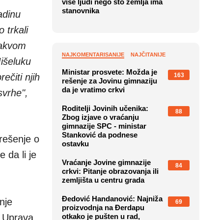
više ljudi nego što zemlja ima
stanovnika
adinu
 trkali
takvom
NAJKOMENTARISANIJE
NAJČITANIJE
Mišeluku
Ministar prosvete: Možda je
163
čiti njih
rešenje za Jovinu gimnaziju
da je vratimo crkvi
svrhe",
Roditelji Jovinih učenika:
88
Zbog izjave o vraćanju
gimnazije SPC - ministar
Stanković da podnese
rešenje o
ostavku
 da li je
Vraćanje Jovine gimnazije
84
crkvi: Pitanje obrazovanja ili
zemljišta u centru grada
Đedović Handanović: Najniža
nje
69
proizvodnja na Đerdapu
a Uprava
otkako je pušten u rad,