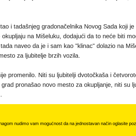
ao i tadašnjeg gradonačelnika Novog Sada koji je 
 okupljaju na Mišeluku, dodajući da to neće biti m
e tada naveo da je i sam kao "klinac" dolazio na Miš
esto za ljubitelje brzih vozila.
je promenilo. Niti su ljubitelji dvotočkaša i četvor
e grad pronašao novo mesto za okupljanje, niti su lju
.
nagom nudimo vam mogućnost da na jednostavan način oglasite pozi