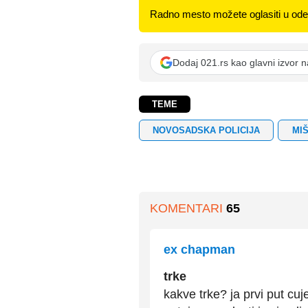
Radno mesto možete oglasiti u odel
Dodaj 021.rs kao glavni izvor 
TEME
NOVOSADSKA POLICIJA
MI
KOMENTARI
65
ex chapman
trke
kakve trke? ja prvi put cuj