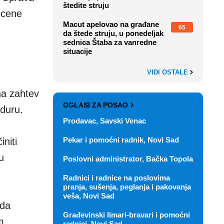
štedite struju
 ocene
Macut apelovao na građane
65
da štede struju, u ponedeljak
sednica Štaba za vanredne
situacije
VIDI OSTALE
na zahtev
OGLASI ZA POSAO
eduru.
Prodavac, Savski Venac
Pekar i pomoćni radnik, Novi Sad
niti
u
Poslovni administrator, Bačka Topola
Radnici i radnice na poslovima
pranja, sušenja, peglanja i pakovanja
veša, Novi Sad
 da
Građevinski limari-bravari i pomoćni
m
radnici, Novi Sad