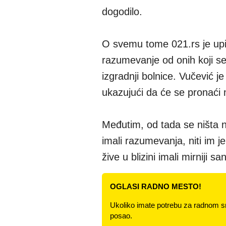
dogodilo.
O svemu tome 021.rs je upit
razumevanje od onih koji se
izgradnji bolnice. Vučević j
ukazujući da će se pronaći m
Međutim, od tada se ništa ni
imali razumevanja, niti im j
žive u blizini imali mirniji san
OGLASI RADNO MESTO!
Ukoliko imate potrebu za radnom s
posao.