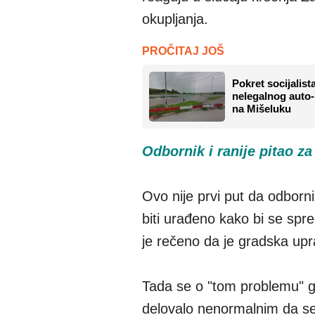
okupljanja.
PROČITAJ JOŠ
Pokret socijalist
nelegalnog auto-
na Mišeluku
Odbornik i ranije pitao z
Ovo nije prvi put da odborn
biti urađeno kako bi se spr
je rečeno da je gradska upr
Tada se o "tom problemu" go
delovalo nenormalnim da se č