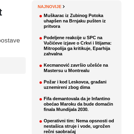
NAJNOVIJE
t
Muškarac iz Zubinog Potoka
uhapšen na Brnjaku pušten iz
pritvora
Podeljene reakcije u SPC na
postave
Vučićeve izjave o Crkvi i litijama:
Mitropolija ga kritikuje, Eparhija
zahvalna
Kecmanović završio učešće na
Mastersu u Montrealu
Požar i kod Leskovca, građani
uznemireni zbog dima
Fifa demantovala da je Infantino
obećao Maroku da bude domaćin
finala Mundijala 2030.
Operativni tim: Nema opsnosti od
nestašica struje i vode, ugrožen
rečni saobraćaj