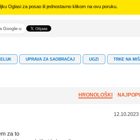
jku Oglasi za posao ili jednostavno klikom na ovu poruku.
na Google-u
ŠELUK
UPRAVA ZA SAOBRAĆAJ
UGZI
TRKE NA MI
HRONOLOŠKI
NAJPOPU
12.10.2023
em za to