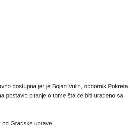
avno dostupna jer je Bojan Vulin, odbornik Pokreta s
una postavio pitanje o tome šta će biti urađeno sa
.
r od Gradske uprave.