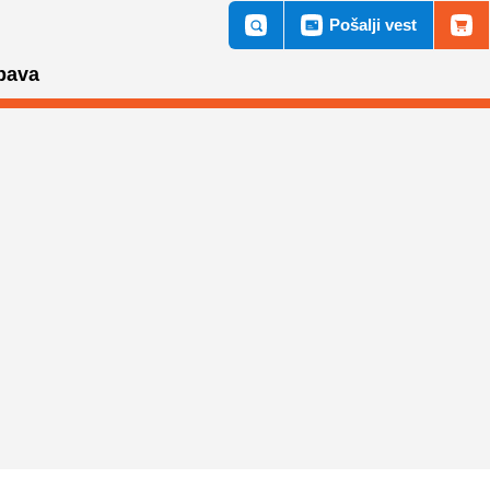
Pošalji vest
bava