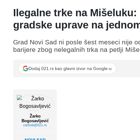
Ilegalne trke na Mišeluku
gradske uprave na jedno
Grad Novi Sad ni posle šest meseci nije o
barijere zbog nelegalnih trka na petlji Miš
Dodaj 021.rs kao glavni izvor na Google-u
Žarko
Bogosavljević
zarkob@021.rs