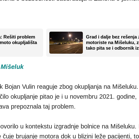
a: Rešiti problem
Grad i dalje bez rešenja 
moto okupljališta
motoriste na Mišeluku, z
tako pita se i odbornik iz
a Mišeluk
ik Bojan Vulin reaguje zbog okupljanja na Mišeluku.
ečilo okupljanje pitao je i u novembru 2021. godine
ava prepoznala taj problem.
vorilo u kontekstu izgradnje bolnice na Mišeluku. 
uje brujanje motora dok u blizini leže pacijenti, to