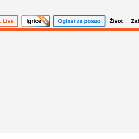
 Live
Igrice
Oglasi za posao
Život
Za