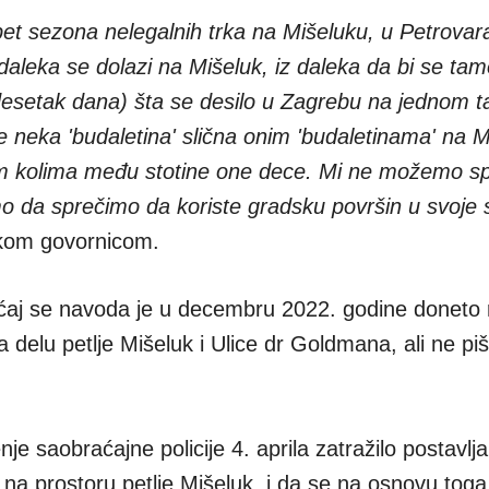
opet sezona nelegalnih trka na Mišeluku, u Petrovar
 daleka se dolazi na Mišeluk, iz daleka da bi se tamo
 desetak dana) šta se desilo u Zagrebu na jednom 
je neka 'budaletina' slična onim 'budaletinama' na 
im kolima među stotine one dece. Mi ne možemo spre
o da sprečimo da koriste gradsku površin u svoje 
nskom govornicom.
aj se navoda je u decembru 2022. godine doneto 
delu petlje Mišeluk i Ulice dr Goldmana, ali ne piše
je saobraćajne policije 4. aprila zatražilo postavlja
era na prostoru petlje Mišeluk, i da se na osnovu tog