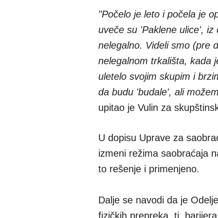
"Počelo je leto i počela je 
uveče su 'Paklene ulice', iz
nelegalno. Videli smo (pre
nelegalnom trkališta, kada 
uletelo svojim skupim i brz
da budu 'budale', ali možem
upitao je Vulin za skupšti
U dopisu Uprave za saobrać
izmeni režima saobraćaja na 
to rešenje i primenjeno.
Dalje se navodi da je Odeljen
fizičkih prepreka, tj. barij