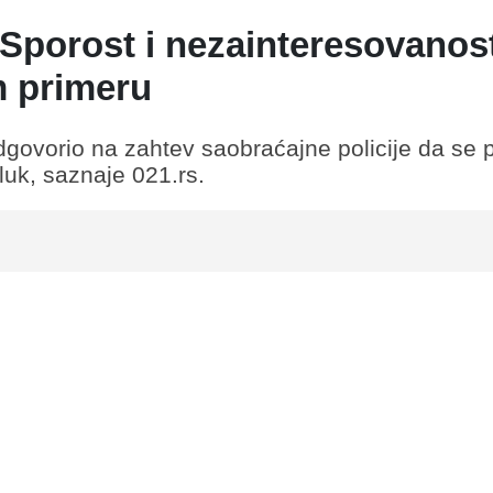
: Sporost i nezainteresovanos
m primeru
dgovorio na zahtev saobraćajne policije da se 
eluk, saznaje 021.rs.