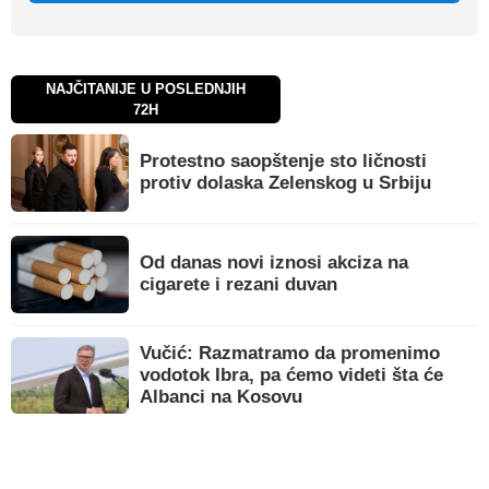
NAJČITANIJE U POSLEDNJIH
72H
Protestno saopštenje sto ličnosti
protiv dolaska Zelenskog u Srbiju
Od danas novi iznosi akciza na
cigarete i rezani duvan
Vučić: Razmatramo da promenimo
vodotok Ibra, pa ćemo videti šta će
Albanci na Kosovu