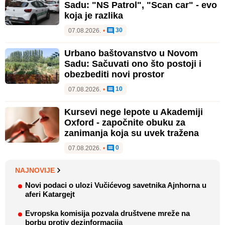
Sadu: "NS Patrol", "Scan car" - evo
koja je razlika
30
07.08.2026.
•
Urbano baštovanstvo u Novom
Sadu: Sačuvati ono što postoji i
obezbediti novi prostor
10
07.08.2026.
•
Kursevi nege lepote u Akademiji
Oxford - započnite obuku za
zanimanja koja su uvek tražena
0
07.08.2026.
•
NAJNOVIJE
Novi podaci o ulozi Vučićevog savetnika Ajnhorna u
aferi Katargejt
Evropska komisija pozvala društvene mreže na
borbu protiv dezinformacija