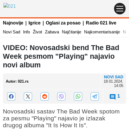
Najnovije
|
Igrice
|
Oglasi za posao
|
Radio 021 live
Novi Sad
Info
Život
Zabava
Najčitanije
Najkomentarisanije
Naj
VIDEO: Novosadski bend The Bad
Week pesmom "Playing" najavio
novi album
NOVI SAD
Autor
:
021.rs
18.01.2024.
14:05
1
Novosadski sastav The Bad Week spotom
za pesmu "Playing" najavio je izlazak
drugog albuma "It Is How It Is".