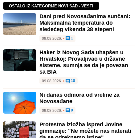
OSTALO IZ KATEGORIJE NOVI SAD - VESTI
Dani pred Novosađanima sunčani:
Maksimalna temperatura do
sledećeg vikenda 38 stepeni
1
09.08.2026.
•
Haker iz Novog Sada uhapšen u
Hrvatskoj: Provaljivao u državne
sisteme, sumnja se da je povezan
sa BIA
18
09.08.2026.
•
Ni danas odmora od vreline za
Novosađane
0
09.08.2026.
•
Protestna izložba ispred Jovine
gimnazije: "Ne možete nas naterati
da se odreknemo istine"