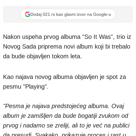
Dodaj 021.rs kao glavni izvor na Google-u
Nakon uspeha prvog albuma "So It Was", trio iz
Novog Sada priprema novi album koji bi trebalo
da bude objavljen tokom leta.
Kao najava novog albuma objavljen je spot za
pesmu "Playing".
"Pesma je najava predstojećeg albuma. Ovaj
album je zamišljen da bude bogatiji zvukom od
prvog i nadamo se zreliji, ali to je već na publici
da presudi. Svakako, prikazuje proces i rast u