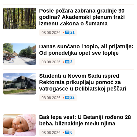
Posle požara zabrana gradnje 30
godina? Akademski plenum traži
izmenu Zakona o šumama
21
08.08.2026.
•
Danas sunčano i toplo, ali prijatnije:
Od ponedeljka opet sve toplije
2
08.08.2026.
•
Studenti u Novom Sadu ispred
Rektorata prikupljaju pomoć za
vatrogasce u Deliblatskoj peščari
22
08.08.2026.
•
Baš lepa vest: U Betaniji rođeno 28
beba, bliznakinje među njima
0
08.08.2026.
•