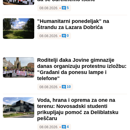
5
08.08.2026.
•
"Humanitarni ponedeljak" na
Štrandu za Lazara Dobrića
0
08.08.2026.
•
Roditelji đaka Jovine gimnazije
danas organizuju protestnu izložbu:
"Građani da ponesu lampe i
telefone"
10
08.08.2026.
•
Voda, hrana i oprema za one na
terenu: Novosadski studenti
prikupljaju pomoć za Deliblatsku
peščaru
4
08.08.2026.
•