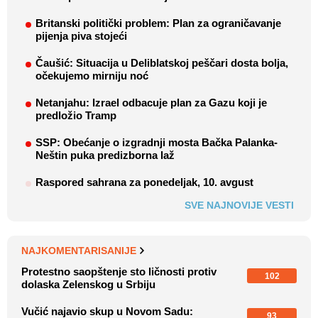
Britanski politički problem: Plan za ograničavanje
pijenja piva stojeći
Čaušić: Situacija u Deliblatskoj peščari dosta bolja,
očekujemo mirniju noć
Netanjahu: Izrael odbacuje plan za Gazu koji je
predložio Tramp
SSP: Obećanje o izgradnji mosta Bačka Palanka-
Neštin puka predizborna laž
Raspored sahrana za ponedeljak, 10. avgust
SVE NAJNOVIJE VESTI
NAJKOMENTARISANIJE
Protestno saopštenje sto ličnosti protiv
102
dolaska Zelenskog u Srbiju
Vučić najavio skup u Novom Sadu:
93