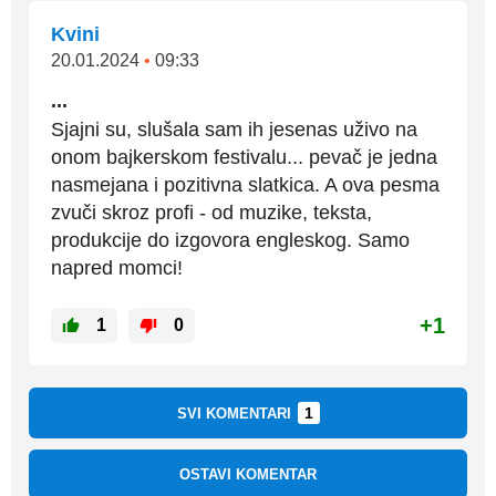
Kvini
20.01.2024
•
09:33
...
Sjajni su, slušala sam ih jesenas uživo na
onom bajkerskom festivalu... pevač je jedna
nasmejana i pozitivna slatkica. A ova pesma
zvuči skroz profi - od muzike, teksta,
produkcije do izgovora engleskog. Samo
napred momci!
+1
1
0
1
SVI KOMENTARI
OSTAVI KOMENTAR