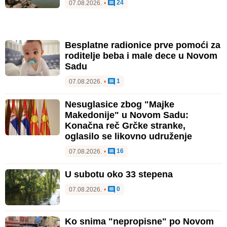
24
07.08.2026.
•
Besplatne radionice prve pomoći za
roditelje beba i male dece u Novom
Sadu
1
07.08.2026.
•
Nesuglasice zbog "Majke
Makedonije" u Novom Sadu:
Konačna reč Grčke stranke,
oglasilo se likovno udruženje
16
07.08.2026.
•
U subotu oko 33 stepena
0
07.08.2026.
•
Ko snima "nepropisne" po Novom