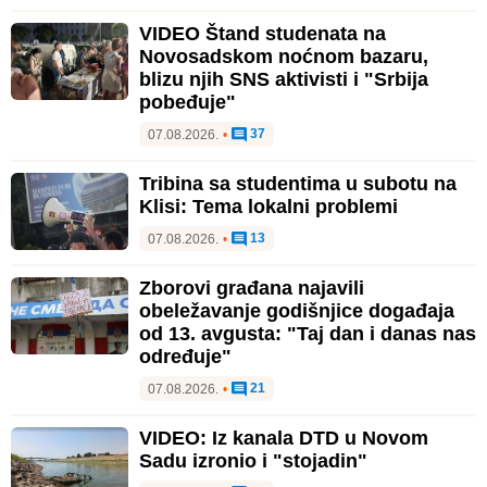
VIDEO Štand studenata na
Novosadskom noćnom bazaru,
blizu njih SNS aktivisti i "Srbija
pobeđuje"
37
07.08.2026.
•
Tribina sa studentima u subotu na
Klisi: Tema lokalni problemi
13
07.08.2026.
•
Zborovi građana najavili
obeležavanje godišnjice događaja
od 13. avgusta: "Taj dan i danas nas
određuje"
21
07.08.2026.
•
VIDEO: Iz kanala DTD u Novom
Sadu izronio i "stojadin"