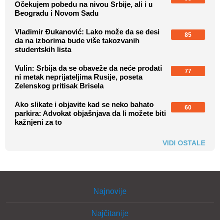
Očekujem pobedu na nivou Srbije, ali i u
Beogradu i Novom Sadu
Vladimir Đukanović: Lako može da se desi
85
da na izborima bude više takozvanih
studentskih lista
Vulin: Srbija da se obaveže da neće prodati
77
ni metak neprijateljima Rusije, poseta
Zelenskog pritisak Brisela
Ako slikate i objavite kad se neko bahato
60
parkira: Advokat objašnjava da li možete biti
kažnjeni za to
VIDI OSTALE
Najnovije
Najčitanije