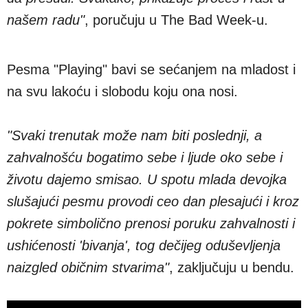
našem radu"
, poručuju u The Bad Week-u.
Pesma "Playing" bavi se sećanjem na mladost i
na svu lakoću i slobodu koju ona nosi.
"Svaki trenutak može nam biti poslednji, a
zahvalnošću bogatimo sebe i ljude oko sebe i
životu dajemo smisao. U spotu mlada devojka
slušajući pesmu provodi ceo dan plesajući i kroz
pokrete simbolično prenosi poruku zahvalnosti i
ushićenosti 'bivanja', tog dečijeg oduševljenja
naizgled običnim stvarima"
, zaključuju u bendu.