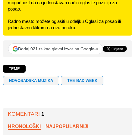
mogućnost da na jednostavan način oglasite poziciju za
posao.
Radno mesto možete oglasiti u odeljku Oglasi za posao ili
jednostavno klikom na ovu poruku.
Dodaj 021.rs kao glavni izvor na Google-u
TEME
NOVOSADSKA MUZIKA
THE BAD WEEK
KOMENTARI
1
HRONOLOŠKI
NAJPOPULARNIJI