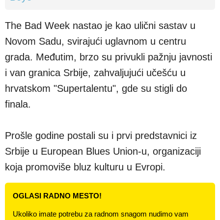
The Bad Week nastao je kao ulični sastav u
Novom Sadu, svirajući uglavnom u centru
grada. Međutim, brzo su privukli pažnju javnosti
i van granica Srbije, zahvaljujući učešću u
hrvatskom "Supertalentu", gde su stigli do
finala.
Prošle godine postali su i prvi predstavnici iz
Srbije u European Blues Union-u, organizaciji
koja promoviše bluz kulturu u Evropi.
OGLASI RADNO MESTO!
Ukoliko imate potrebu za radnom snagom nudimo vam