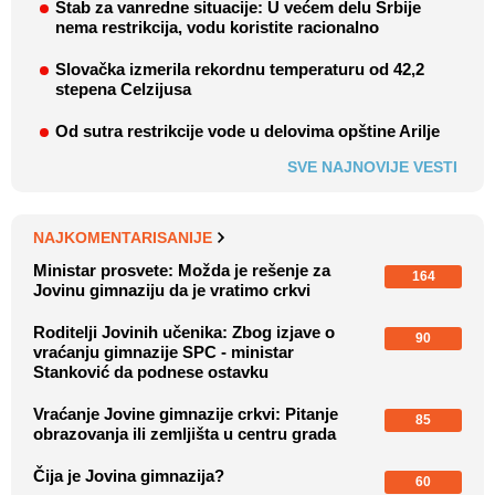
Štab za vanredne situacije: U većem delu Srbije
nema restrikcija, vodu koristite racionalno
Slovačka izmerila rekordnu temperaturu od 42,2
stepena Celzijusa
Od sutra restrikcije vode u delovima opštine Arilje
SVE NAJNOVIJE VESTI
NAJKOMENTARISANIJE
Ministar prosvete: Možda je rešenje za
164
Jovinu gimnaziju da je vratimo crkvi
Roditelji Jovinih učenika: Zbog izjave o
90
vraćanju gimnazije SPC - ministar
Stanković da podnese ostavku
Vraćanje Jovine gimnazije crkvi: Pitanje
85
obrazovanja ili zemljišta u centru grada
Čija je Jovina gimnazija?
60