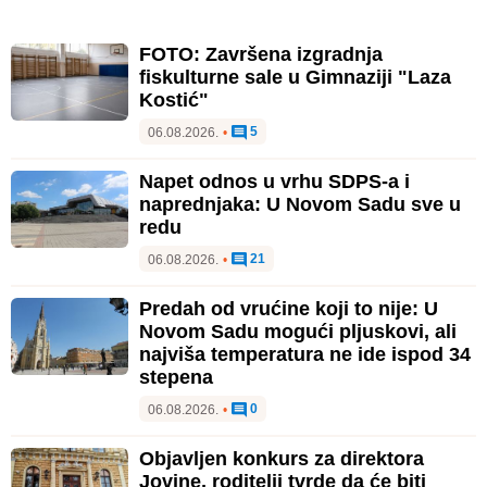
FOTO: Završena izgradnja
fiskulturne sale u Gimnaziji "Laza
Kostić"
5
06.08.2026.
•
Napet odnos u vrhu SDPS-a i
naprednjaka: U Novom Sadu sve u
redu
21
06.08.2026.
•
Predah od vrućine koji to nije: U
Novom Sadu mogući pljuskovi, ali
najviša temperatura ne ide ispod 34
stepena
0
06.08.2026.
•
Objavljen konkurs za direktora
Jovine, roditelji tvrde da će biti