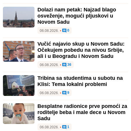
Dolazi nam petak: Najzad blago
osveženje, mogući pljuskovi u
Novom Sadu
0
06.08.2026.
•
Vučić najavio skup u Novom Sadu:
Očekujem pobedu na nivou Srbije,
ali i u Beogradu i Novom Sadu
36
06.08.2026.
•
Tribina sa studentima u subotu na
Klisi: Tema lokalni problemi
9
06.08.2026.
•
Besplatne radionice prve pomoći za
roditelje beba i male dece u Novom
Sadu
1
06.08.2026.
•