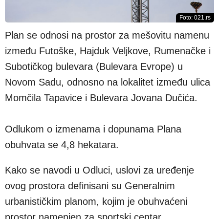
Foto: 021.rs
Plan se odnosi na prostor za mešovitu namenu
između Futoške, Hajduk Veljkove, Rumenačke i
Subotičkog bulevara (Bulevara Evrope) u
Novom Sadu, odnosno na lokalitet između ulica
Momčila Tapavice i Bulevara Jovana Dučića.
Odlukom o izmenama i dopunama Plana
obuhvata se 4,8 hekatara.
Kako se navodi u Odluci, uslovi za uređenje
ovog prostora definisani su Generalnim
urbanističkim planom, kojim je obuhvaćeni
prostor namenjen za sportski centar.