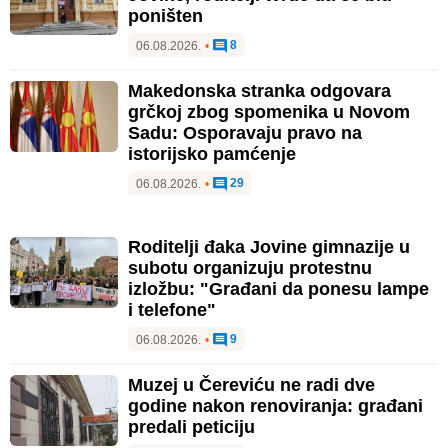
poništen
8
06.08.2026.
•
Makedonska stranka odgovara
grčkoj zbog spomenika u Novom
Sadu: Osporavaju pravo na
istorijsko pamćenje
29
06.08.2026.
•
Roditelji đaka Jovine gimnazije u
subotu organizuju protestnu
izložbu: "Građani da ponesu lampe
i telefone"
9
06.08.2026.
•
Muzej u Čereviću ne radi dve
godine nakon renoviranja: građani
predali peticiju