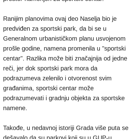
Ranijim planovima ovaj deo Naselja bio je
predviđen za sportski park, da bi se u
Generalnom urbanističkom planu usvojenom
prošle godine, namena promenila u "sportski
centar". Razlika može biti značajnija od jedne
reči, jer dok sportski park mora da
podrazumeva zelenilo i otvorenost svim
građanima, sportski centar može
podrazumevati i gradnju objekta za sportske
namene.
Takođe, u nedavnoj istoriji Grada više puta se
dešavalo da su parkovi koji su u GUP-u