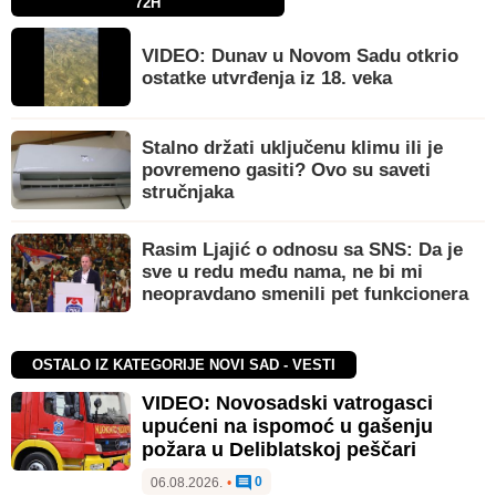
72H
VIDEO: Dunav u Novom Sadu otkrio
ostatke utvrđenja iz 18. veka
Stalno držati uključenu klimu ili je
povremeno gasiti? Ovo su saveti
stručnjaka
Rasim Ljajić o odnosu sa SNS: Da je
sve u redu među nama, ne bi mi
neopravdano smenili pet funkcionera
OSTALO IZ KATEGORIJE NOVI SAD - VESTI
VIDEO: Novosadski vatrogasci
upućeni na ispomoć u gašenju
požara u Deliblatskoj peščari
0
06.08.2026.
•