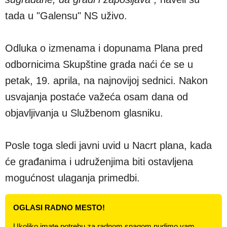
tada u "Galensu" NS uživo.
Odluka o izmenama i dopunama Plana pred
odbornicima Skupštine grada naći će se u
petak, 19. aprila, na najnovijoj sednici. Nakon
usvajanja postaće važeća osam dana od
objavljivanja u Službenom glasniku.
Posle toga sledi javni uvid u Nacrt plana, kada
će građanima i udruženjima biti ostavljena
mogućnost ulaganja primedbi.
OGLASI RADNO MESTO!
Ukoliko imate potrebu za radnom snagom nudimo vam