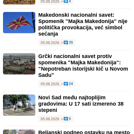
4
05.08.2026.
•
Makedonski nacionalni savet:
Spomenik "Majka Makedonija" nije
politička provokacija, već simbol
sećanja
35
05.08.2026.
•
Grčki nacionalni savet protiv
spomenika "Majka Makedonija":
"Nepotreban istorijski kič u Novom
Sadu"
24
05.08.2026.
•
Novi Sad među najtoplijim
gradovima: U 17 sati izmereno 38
stepeni
5
05.08.2026.
•
Beljanski podneo ostavku na mesto