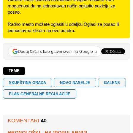
mogućnost da na jednostavan način oglasite poziciju za
posao.
Radno mesto možete oglasiti u odeljku Oglasi za posao ili
jednostavno klikom na ovu poruku.
Dodaj 021.rs kao glavni izvor na Google-u
TEME
SKUPŠTINA GRADA
NOVO NASELJE
GALENS
PLAN GENERALNE REGULACIJE
KOMENTARI
40
HRONOLOŠKI
NAJPOPULARNIJI