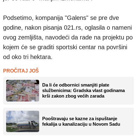
Podsetimo, kompanija "Galens" se pre dve
godine, nakon pisanja 021.rs, oglasila o nameni
ovog zemljišta, navodeći da rade na projektu po
kojem će se graditi sportski centar na površini
od oko tri hektara.
PROČITAJ JOŠ
Da li će odbornici smanjiti plate
službenicima: Gradska vlast godinama
krši zakon zbog većih zarada
Pooštravaju se kazne za ispuštanje
fekalija u kanalizaciju u Novom Sadu