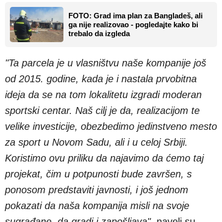
FOTO: Grad ima plan za Bangladeš, ali
ga nije realizovao - pogledajte kako bi
trebalo da izgleda
"Ta parcela je u vlasništvu naše kompanije još
od 2015. godine, kada je i nastala prvobitna
ideja da se na tom lokalitetu izgradi moderan
sportski centar. Naš cilj je da, realizacijom te
velike investicije, obezbedimo jedinstveno mesto
za sport u Novom Sadu, ali i u celoj Srbiji.
Koristimo ovu priliku da najavimo da ćemo taj
projekat, čim u potpunosti bude završen, s
ponosom predstaviti javnosti, i još jednom
pokazati da naša kompanija misli na svoje
sugrađane, da gradi i zapošljava",
naveli su