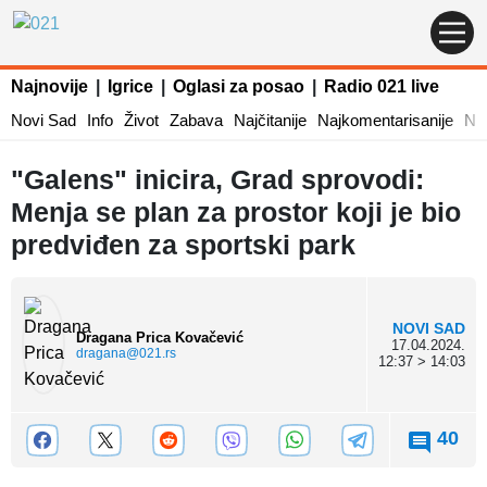
Najnovije
|
Igrice
|
Oglasi za posao
|
Radio 021 live
Novi Sad
Info
Život
Zabava
Najčitanije
Najkomentarisanije
Naj
"Galens" inicira, Grad sprovodi:
Menja se plan za prostor koji je bio
predviđen za sportski park
NOVI SAD
Dragana Prica Kovačević
17.04.2024.
dragana@021.rs
12:37 > 14:03
40