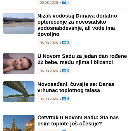
5
06.08.2026.
•
Nizak vodostaj Dunava dodatno
opterećenje za novosadsko
vodosnabdevanje, ali vode ima
dovoljno
2
06.08.2026.
•
U Novom Sadu za jedan dan rođene
22 bebe, među njima i blizanci
0
06.08.2026.
•
Novosađani, čuvajte se: Danas
vrhunac toplotnog talasa
6
06.08.2026.
•
Četvrtak u Novom Sadu: Šta nas
osim toplote još očekuje?