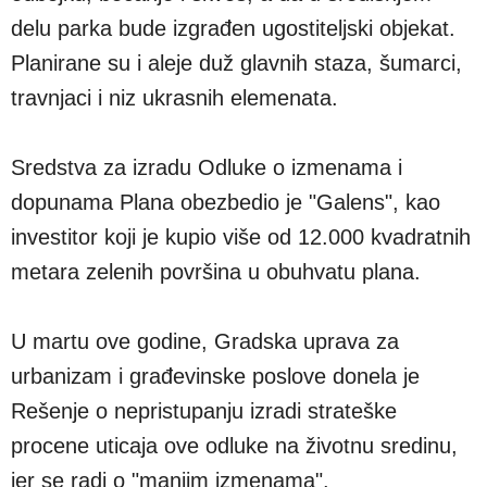
delu parka bude izgrađen ugostiteljski objekat.
Planirane su i aleje duž glavnih staza, šumarci,
travnjaci i niz ukrasnih elemenata.
Sredstva za izradu Odluke o izmenama i
dopunama Plana obezbedio je "Galens", kao
investitor koji je kupio više od 12.000 kvadratnih
metara zelenih površina u obuhvatu plana.
U martu ove godine, Gradska uprava za
urbanizam i građevinske poslove donela je
Rešenje o nepristupanju izradi strateške
procene uticaja ove odluke na životnu sredinu,
jer se radi o "manjim izmenama".