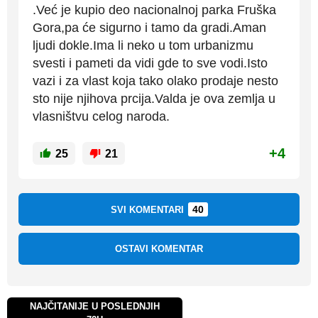
.Već je kupio deo nacionalnoj parka Fruška
Gora,pa će sigurno i tamo da gradi.Aman
ljudi dokle.Ima li neko u tom urbanizmu
svesti i pameti da vidi gde to sve vodi.Isto
vazi i za vlast koja tako olako prodaje nesto
sto nije njihova prcija.Valda je ova zemlja u
vlasništvu celog naroda.
+4
25
21
40
SVI KOMENTARI
OSTAVI KOMENTAR
NAJČITANIJE U POSLEDNJIH