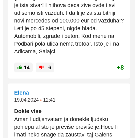
je ista stvar! I njihova deca zive ovde i svi
udisemo isti vazduh. I da li je zaista bitniji
novi mercedes od 100.000 eur od vazduha!?
Leti je po 45 stepeni, nigde hlada.
Automobili, zgrade i beton. Kod mene na
Podbari pola ulica nema trotoar. Isto je i na
Adicama, Salajci..
+8
14
6
Elena
19.04.2024
•
12:41
Dokle vise
Aman ljudi,shvatam ja donekle ljudsku
pohlepu al sto je previše previše je.Hoce li
imati neko snage da zaustavi taj Galens