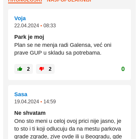
Voja
22.04.2024
•
08:33
Park je moj
Plan se ne menja radi Galensa, već oni
prave GUP u skladu sa potrebama.
0
2
2
Sasa
19.04.2024
•
14:59
Ne shvatam
Ono sto meni u celoj ovoj prici nije jasno, je
to sto i ti koji odlucuju da na mestu parkova
grade zgrade, zive ovde ili u Beogradu, gde