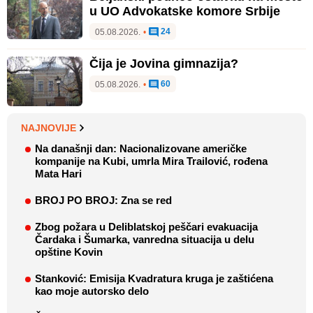
u UO Advokatske komore Srbije
24
05.08.2026.
•
Čija je Jovina gimnazija?
60
05.08.2026.
•
NAJNOVIJE
Na današnji dan: Nacionalizovane američke
kompanije na Kubi, umrla Mira Trailović, rođena
Mata Hari
BROJ PO BROJ: Zna se red
Zbog požara u Deliblatskoj peščari evakuacija
Čardaka i Šumarka, vanredna situacija u delu
opštine Kovin
Stanković: Emisija Kvadratura kruga je zaštićena
kao moje autorsko delo