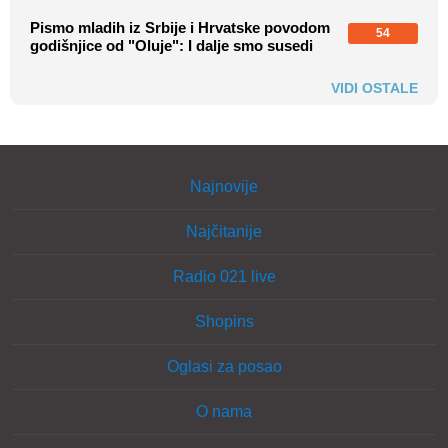
Pismo mladih iz Srbije i Hrvatske povodom
54
godišnjice od "Oluje": I dalje smo susedi
VIDI OSTALE
Najnovije
Najčitanije
Radio 021 live
Shopins
Oglasi za posao
O nama