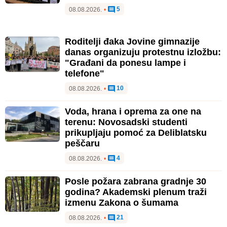
5
08.08.2026.
•
Roditelji đaka Jovine gimnazije
danas organizuju protestnu izložbu:
"Građani da ponesu lampe i
telefone"
10
08.08.2026.
•
Voda, hrana i oprema za one na
terenu: Novosadski studenti
prikupljaju pomoć za Deliblatsku
peščaru
4
08.08.2026.
•
Posle požara zabrana gradnje 30
godina? Akademski plenum traži
izmenu Zakona o šumama
21
08.08.2026.
•