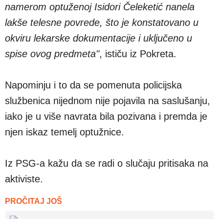
namerom optuženoj Isidori Čeleketić nanela
lakše telesne povrede, što je konstatovano u
okviru lekarske dokumentacije i uključeno u
spise ovog predmeta"
, ističu iz Pokreta.
Napominju i to da se pomenuta policijska
službenica nijednom nije pojavila na saslušanju,
iako je u više navrata bila pozivana i premda je
njen iskaz temelj optužnice.
Iz PSG-a kažu da se radi o slučaju pritisaka na
aktiviste.
PROČITAJ JOŠ