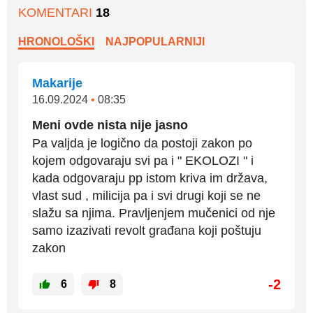
KOMENTARI
18
HRONOLOŠKI
NAJPOPULARNIJI
Makarije
16.09.2024
•
08:35
Meni ovde nista nije jasno
Pa valjda je logično da postoji zakon po
kojem odgovaraju svi pa i " EKOLOZI " i
kada odgovaraju pp istom kriva im država,
vlast sud , milicija pa i svi drugi koji se ne
slažu sa njima. Pravljenjem mučenici od nje
samo izazivati revolt građana koji poštuju
zakon
-2
6
8