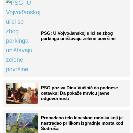
PSG: U Vojvođanskoj ulici se zbog
parkinga uništavaju zelene površine
PSG poziva Dinu Vučinić da podnese
ostavku: Da pokaže mrvicu javne
odgovornosti
Pronađeno telo kineskog radnika koji je
nastradao prilikom izgradnje mosta kod
Šodroša