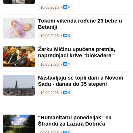
0
10.08.2026.
•
Tokom vikenda rođene 23 bebe u
Betaniji
0
10.08.2026.
•
Žarku Mićinu upućena pretnja,
naprednjaci krive "blokadere"
5
10.08.2026.
•
Nastavljaju se topli dani u Novom
Sadu - danas do 35 stepeni
0
10.08.2026.
•
"Humanitarni ponedeljak" na
Štrandu za Lazara Dobrića
0
09.08.2026.
•