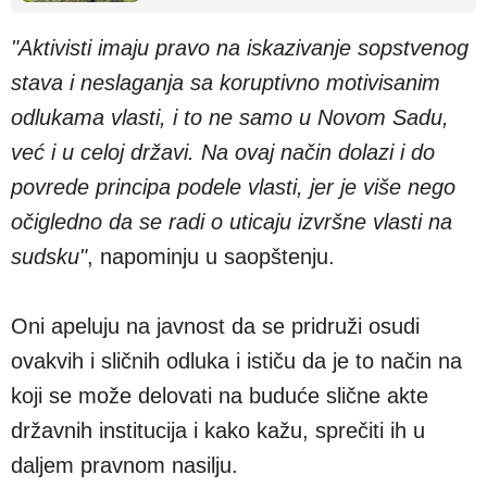
"Aktivisti imaju pravo na iskazivanje sopstvenog
stava i neslaganja sa koruptivno motivisanim
odlukama vlasti, i to ne samo u Novom Sadu,
već i u celoj državi. Na ovaj način dolazi i do
povrede principa podele vlasti, jer je više nego
očigledno da se radi o uticaju izvršne vlasti na
sudsku"
, napominju u saopštenju.
Oni apeluju na javnost da se pridruži osudi
ovakvih i sličnih odluka i ističu da je to način na
koji se može delovati na buduće slične akte
državnih institucija i kako kažu, sprečiti ih u
daljem pravnom nasilju.