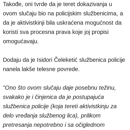
Takođe, oni tvrde da je teret dokazivanja u
ovom slučaju bio na policijskim službenicima, a
da je aktivistkinji bila uskraćena mogućnost da
koristi sva procesna prava koje joj propisi
omogućavaju.
Dodaju da je Isidori Čeleketić službenica policije
nanela lakše telesne povrede.
"Ono što ovom slučaju daje posebnu težinu,
svakako je i činjenica da je postupajuća
službenica policije (koja tereti aktivistkinju za
delo vređanja službenog lica), prilikom
pretresanja nepotrebno i sa očiglednom