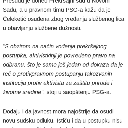
Presudu je doneo Prekršajni sud u Novom
Sadu, a u pravnom timu PSG-a kažu da je
Čeleketić osuđena zbog vređanja službenog lica
u obavljanju službene dužnosti.
"S obzirom na način vođenja prekršajnog
postupka, aktivistkinji je povređeno pravo na
odbranu, što je samo još jedan od dokaza da je
reč o protivpravnom postupanju takozvanih
institucija protiv aktivista za zaštitu prirode i
životne sredine"
, stoji u saopštenju PSG-a.
Dodaju i da javnost mora najoštrije da osudi
novu sudsku odluku. Ističu i da u postupku nisu