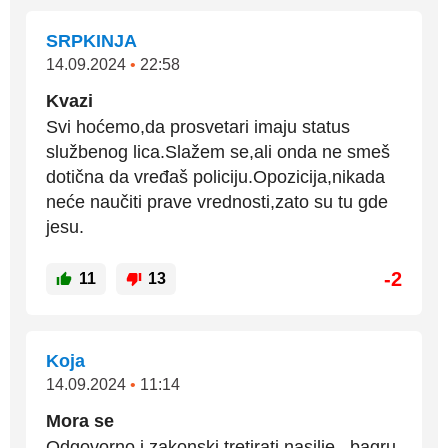
SRPKINJA
14.09.2024
•
22:58
Kvazi
Svi hoćemo,da prosvetari imaju status
službenog lica.Slažem se,ali onda ne smeš
dotična da vređaš policiju.Opozicija,nikada
neće naučiti prave vrednosti,zato su tu gde
jesu.
-2
11
13
Koja
14.09.2024
•
11:14
Mora se
Odgovorno i zakonski tretirati nasilje , bagru