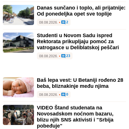
Danas sunčano i toplo, ali prijatnije:
Od ponedeljka opet sve toplije
2
08.08.2026.
•
Studenti u Novom Sadu ispred
Rektorata prikupljaju pomoć za
vatrogasce u Deliblatskoj peščari
23
08.08.2026.
•
Baš lepa vest: U Betaniji rođeno 28
beba, bliznakinje među njima
0
08.08.2026.
•
VIDEO Štand studenata na
Novosadskom noćnom bazaru,
blizu njih SNS aktivisti i "Srbija
pobeđuje"