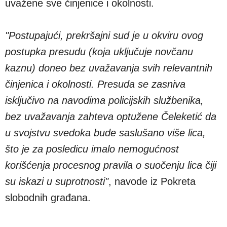
uvažene sve činjenice i okolnosti.
"Postupajući, prekršajni sud je u okviru ovog
postupka presudu (koja uključuje novčanu
kaznu) doneo bez uvažavanja svih relevantnih
činjenica i okolnosti. Presuda se zasniva
isključivo na navodima policijskih službenika,
bez uvažavanja zahteva optužene Čeleketić da
u svojstvu svedoka bude saslušano više lica,
što je za posledicu imalo nemogućnost
korišćenja procesnog pravila o suočenju lica čiji
su iskazi u suprotnosti"
, navode iz Pokreta
slobodnih građana.