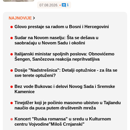
1
07.08.2026.
•
NAJNOVIJE
Glovo prestaje sa radom u Bosni i Hercegovini
Sudar na Novom naselju: Šta se dešava u
saobraćaju u Novom Sadu i okolini
Italijanski ministar spoljnih poslova: Obnovićemo
Šengen, Sančezova reakcija neprihvatljiva
Dosije "Nadstrešnica": Detalji optužnice - za šta se
sve terete optuženi?
Bez vode Bukovac i delovi Novog Sada i Sremske
Kamenice
Tinejdžer koji je počinio masovno ubistvo u Tajlandu
naučio da puca putem društvenih mreža
Koncert "Ruska romansa" u sredu u Kulturnom
centru Vojvodine"Miloš Crnjanski"