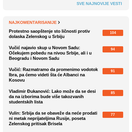
SVE NAJNOVIJE VESTI
NAJKOMENTARISANIJE
Protestno saopštenje sto ličnosti protiv
104
dolaska Zelenskog u Srbiju
Vučić najavio skup u Novom Sadu:
94
Očekujem pobedu na nivou Srbije, ali i u
Beogradu i Novom Sadu
Vučić: Razmatramo da promenimo vodotok
91
Ibra, pa ćemo videti šta će Albanci na
Kosovu
Vladimir Đukanović: Lako može da se desi
85
da na izborima bude više takozvanih
studentskih lista
Vulin: Srbija da se obaveže da neće prodati
77
ni metak neprijateljima Rusije, poseta
Zelenskog pritisak Brisela