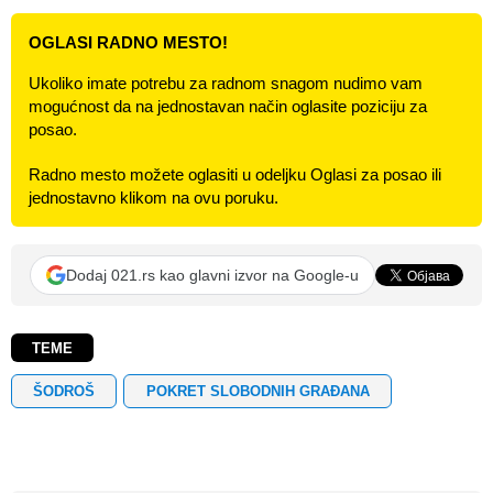
OGLASI RADNO MESTO!
Ukoliko imate potrebu za radnom snagom nudimo vam
mogućnost da na jednostavan način oglasite poziciju za
posao.
Radno mesto možete oglasiti u odeljku Oglasi za posao ili
jednostavno klikom na ovu poruku.
Dodaj 021.rs kao glavni izvor na Google-u
TEME
ŠODROŠ
POKRET SLOBODNIH GRAĐANA