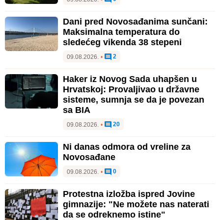
Dani pred Novosađanima sunčani:
Maksimalna temperatura do
sledećeg vikenda 38 stepeni
2
09.08.2026.
•
Haker iz Novog Sada uhapšen u
Hrvatskoj: Provaljivao u državne
sisteme, sumnja se da je povezan
sa BIA
20
09.08.2026.
•
Ni danas odmora od vreline za
Novosađane
0
09.08.2026.
•
Protestna izložba ispred Jovine
gimnazije: "Ne možete nas naterati
da se odreknemo istine"