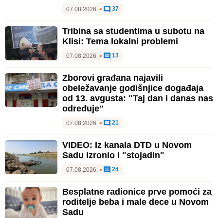
37
07.08.2026.
•
Tribina sa studentima u subotu na
Klisi: Tema lokalni problemi
13
07.08.2026.
•
Zborovi građana najavili
obeležavanje godišnjice događaja
od 13. avgusta: "Taj dan i danas nas
određuje"
21
07.08.2026.
•
VIDEO: Iz kanala DTD u Novom
Sadu izronio i "stojadin"
24
07.08.2026.
•
Besplatne radionice prve pomoći za
roditelje beba i male dece u Novom
Sadu