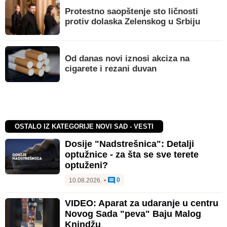
Protestno saopštenje sto ličnosti
protiv dolaska Zelenskog u Srbiju
Od danas novi iznosi akciza na
cigarete i rezani duvan
OSTALO IZ KATEGORIJE NOVI SAD - VESTI
Dosije "Nadstrešnica": Detalji
optužnice - za šta se sve terete
optuženi?
0
10.08.2026.
•
VIDEO: Aparat za udaranje u centru
Novog Sada "peva" Baju Malog
Knindžu