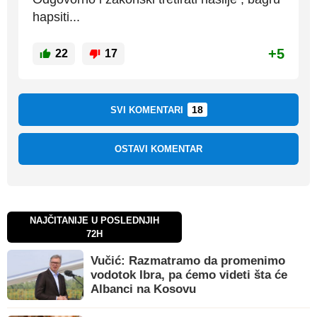
hapsiti...
+5
22
17
18
SVI KOMENTARI
OSTAVI KOMENTAR
NAJČITANIJE U POSLEDNJIH
72H
Vučić: Razmatramo da promenimo
vodotok Ibra, pa ćemo videti šta će
Albanci na Kosovu