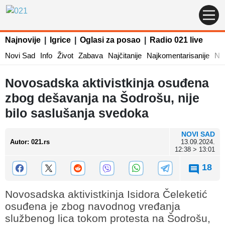
Najnovije
|
Igrice
|
Oglasi za posao
|
Radio 021 live
Novi Sad
Info
Život
Zabava
Najčitanije
Najkomentarisanije
Naj
Novosadska aktivistkinja osuđena
zbog dešavanja na Šodrošu, nije
bilo saslušanja svedoka
NOVI SAD
Autor
:
021.rs
13.09.2024.
12:38 > 13:01
18
Novosadska aktivistkinja Isidora Čeleketić
osuđena je zbog navodnog vređanja
službenog lica tokom protesta na Šodrošu,