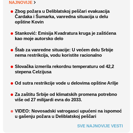
NAJNOVIJE
Zbog požara u Deliblatskoj peščari evakuacija
Čardaka i Šumarka, vanredna situacija u delu
opštine Kovin
Stanković: Emisija Kvadratura kruga je zaštićena
kao moje autorsko delo
Štab za vanredne situacije: U većem delu Srbije
nema restrikcija, vodu koristite racionalno
Slovačka izmerila rekordnu temperaturu od 42,2
stepena Celzijusa
Od sutra restrikcije vode u delovima opštine Arilje
Za zaštitu Srbije od klimatskih promena potrebno
više od 27 milijardi evra do 2033.
VIDEO: Novosadski vatrogasci upućeni na ispomoć
u gašenju požara u Deliblatskoj peščari
SVE NAJNOVIJE VESTI