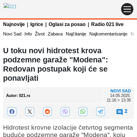
Najnovije
|
Igrice
|
Oglasi za posao
|
Radio 021 live
Novi Sad
Info
Život
Zabava
Najčitanije
Najkomentarisanije
Naj
U toku novi hidrotest krova
podzemne garaže "Modena":
Redovan postupak koji će se
ponavljati
NOVI SAD
Autor
:
021.rs
14.05.2025.
11:16 > 13:35
2
Hidrotest krovne izolacije četvrtog segmenta
buduće podzemne garaže "Modena", koju