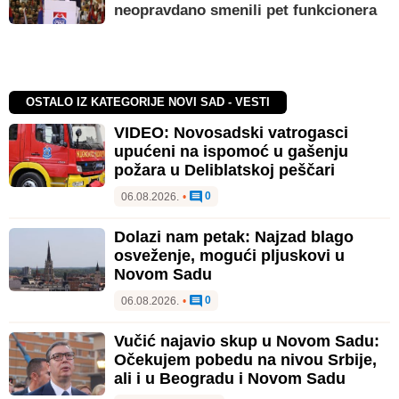
neopravdano smenili pet funkcionera
OSTALO IZ KATEGORIJE NOVI SAD - VESTI
VIDEO: Novosadski vatrogasci
upućeni na ispomoć u gašenju
požara u Deliblatskoj peščari
0
06.08.2026.
•
Dolazi nam petak: Najzad blago
osveženje, mogući pljuskovi u
Novom Sadu
0
06.08.2026.
•
Vučić najavio skup u Novom Sadu:
Očekujem pobedu na nivou Srbije,
ali i u Beogradu i Novom Sadu