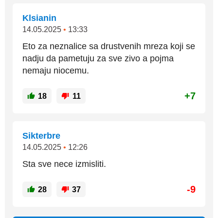
Klsianin
14.05.2025
•
13:33
Eto za neznalice sa drustvenih mreza koji se
nadju da pametuju za sve zivo a pojma
nemaju niocemu.
+7
18
11
Sikterbre
14.05.2025
•
12:26
Sta sve nece izmisliti.
-9
28
37