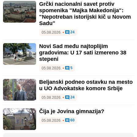
Grčki nacionalni savet protiv
spomenika "Majka Makedonija":
"Nepotreban istorijski kič u Novom
Sadu"
24
05.08.2026.
•
Novi Sad među najtoplijim
gradovima: U 17 sati izmereno 38
stepeni
5
05.08.2026.
•
Beljanski podneo ostavku na mesto
u UO Advokatske komore Srbije
24
05.08.2026.
•
Čija je Jovina gimnazija?
60
05.08.2026.
•