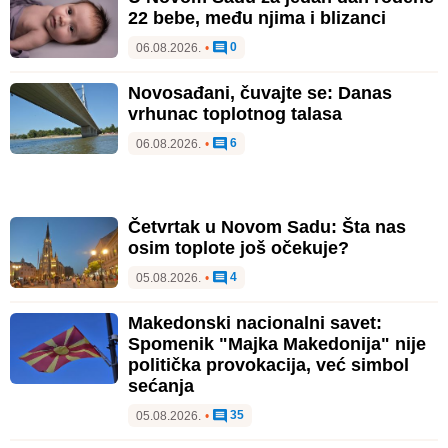
22 bebe, među njima i blizanci
0
06.08.2026.
•
Novosađani, čuvajte se: Danas
vrhunac toplotnog talasa
6
06.08.2026.
•
Četvrtak u Novom Sadu: Šta nas
osim toplote još očekuje?
4
05.08.2026.
•
Makedonski nacionalni savet:
Spomenik "Majka Makedonija" nije
politička provokacija, već simbol
sećanja
35
05.08.2026.
•