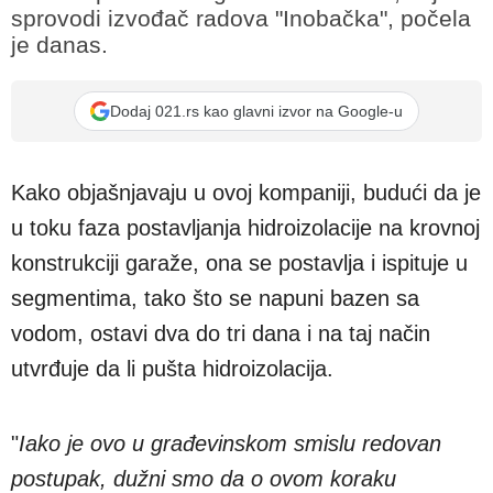
sprovodi izvođač radova "Inobačka", počela
je danas.
Dodaj 021.rs kao glavni izvor na Google-u
Kako objašnjavaju u ovoj kompaniji, budući da je
u toku faza postavljanja hidroizolacije na krovnoj
konstrukciji garaže, ona se postavlja i ispituje u
segmentima, tako što se napuni bazen sa
vodom, ostavi dva do tri dana i na taj način
utvrđuje da li pušta hidroizolacija.
"
Iako je ovo u građevinskom smislu redovan
postupak, dužni smo da o ovom koraku