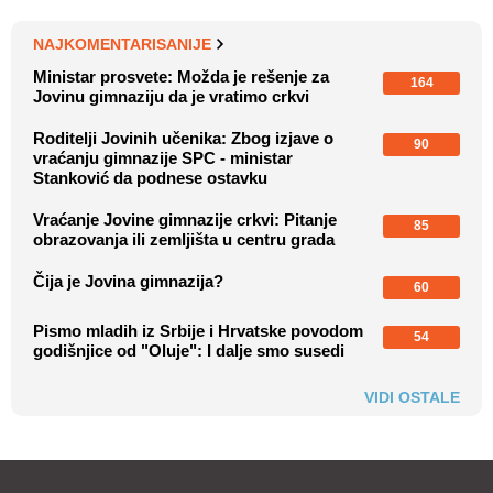
NAJKOMENTARISANIJE
Ministar prosvete: Možda je rešenje za
164
Jovinu gimnaziju da je vratimo crkvi
Roditelji Jovinih učenika: Zbog izjave o
90
vraćanju gimnazije SPC - ministar
Stanković da podnese ostavku
Vraćanje Jovine gimnazije crkvi: Pitanje
85
obrazovanja ili zemljišta u centru grada
Čija je Jovina gimnazija?
60
Pismo mladih iz Srbije i Hrvatske povodom
54
godišnjice od "Oluje": I dalje smo susedi
VIDI OSTALE