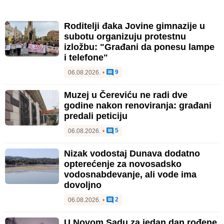
Roditelji đaka Jovine gimnazije u
subotu organizuju protestnu
izložbu: "Građani da ponesu lampe
i telefone"
9
06.08.2026.
•
Muzej u Čereviću ne radi dve
godine nakon renoviranja: građani
predali peticiju
5
06.08.2026.
•
Nizak vodostaj Dunava dodatno
opterećenje za novosadsko
vodosnabdevanje, ali vode ima
dovoljno
2
06.08.2026.
•
U Novom Sadu za jedan dan rođene