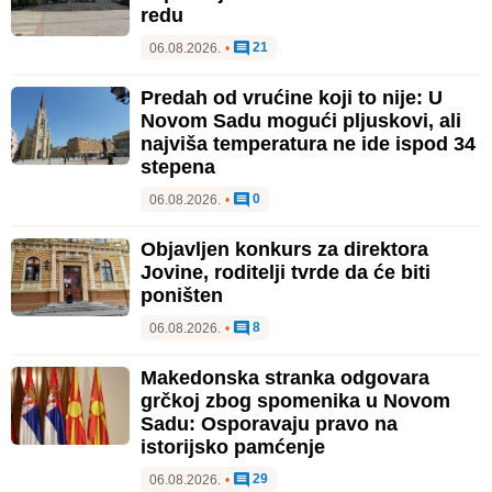
redu
21
06.08.2026.
•
Predah od vrućine koji to nije: U
Novom Sadu mogući pljuskovi, ali
najviša temperatura ne ide ispod 34
stepena
0
06.08.2026.
•
Objavljen konkurs za direktora
Jovine, roditelji tvrde da će biti
poništen
8
06.08.2026.
•
Makedonska stranka odgovara
grčkoj zbog spomenika u Novom
Sadu: Osporavaju pravo na
istorijsko pamćenje
29
06.08.2026.
•