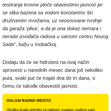
testiranja krovne ploče obavestimo javnost jer
se slika bazena sa vodom konstantno širi
društvenim mrežama, uz neosnovane tvrdnje
da garaža 'pliva', a da je ona dokaz nemara i
nerada izvođača radova u samom centru Novog
Sada
", kažu u Inobačkoj.
Dodaju da će se hidrotest na ovaj način
sprovesti u narednih mesec dana još nekoliko
puta, svaki put će trajati dva do tri dana, o
čemu će takođe obavestiti javnost.
OGLASI RADNO MESTO!
Ukoliko imate potrebu za radnom snagom nudimo vam