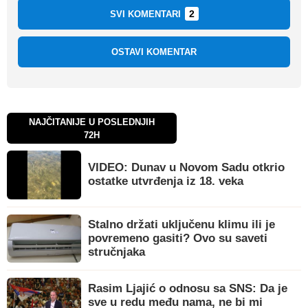
2
SVI KOMENTARI
OSTAVI KOMENTAR
NAJČITANIJE U POSLEDNJIH
72H
VIDEO: Dunav u Novom Sadu otkrio
ostatke utvrđenja iz 18. veka
Stalno držati uključenu klimu ili je
povremeno gasiti? Ovo su saveti
stručnjaka
Rasim Ljajić o odnosu sa SNS: Da je
sve u redu među nama, ne bi mi