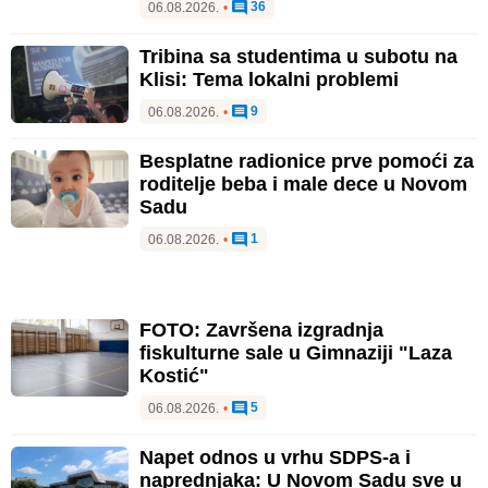
36
06.08.2026.
•
Tribina sa studentima u subotu na
Klisi: Tema lokalni problemi
9
06.08.2026.
•
Besplatne radionice prve pomoći za
roditelje beba i male dece u Novom
Sadu
1
06.08.2026.
•
FOTO: Završena izgradnja
fiskulturne sale u Gimnaziji "Laza
Kostić"
5
06.08.2026.
•
Napet odnos u vrhu SDPS-a i
naprednjaka: U Novom Sadu sve u