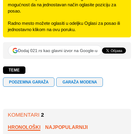
mogućnost da na jednostavan način oglasite poziciju za
posao.
Radno mesto možete oglasiti u odeljku Oglasi za posao ili
jednostavno klikom na ovu poruku.
Dodaj 021.rs kao glavni izvor na Google-u
TEME
PODZEMNA GARAŽA
GARAŽA MODENA
KOMENTARI
2
HRONOLOŠKI
NAJPOPULARNIJI