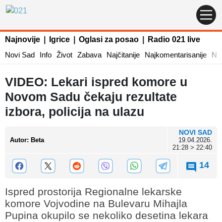
Najnovije
|
Igrice
|
Oglasi za posao
|
Radio 021 live
Novi Sad
Info
Život
Zabava
Najčitanije
Najkomentarisanije
Naj
VIDEO: Lekari ispred komore u
Novom Sadu čekaju rezultate
izbora, policija na ulazu
NOVI SAD
Autor
:
Beta
19.04.2026.
21:28 > 22:40
14
Ispred prostorija Regionalne lekarske
komore Vojvodine na Bulevaru Mihajla
Pupina okupilo se nekoliko desetina lekara