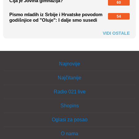
Čija je Jovina gimnazija?
60
Pismo mladih iz Srbije i Hrvatske povodom
54
godišnjice od "Oluje": I dalje smo susedi
VIDI OSTALE
Najnovije
Najčitanije
Radio 021 live
Shopins
Oglasi za posao
O nama