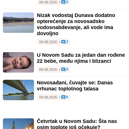
5
06.08.2026.
•
Nizak vodostaj Dunava dodatno
opterećenje za novosadsko
vodosnabdevanje, ali vode ima
dovoljno
2
06.08.2026.
•
U Novom Sadu za jedan dan rođene
22 bebe, među njima i blizanci
0
06.08.2026.
•
Novosađani, čuvajte se: Danas
vrhunac toplotnog talasa
6
06.08.2026.
•
Četvrtak u Novom Sadu: Šta nas
osim toplote još očekuje?