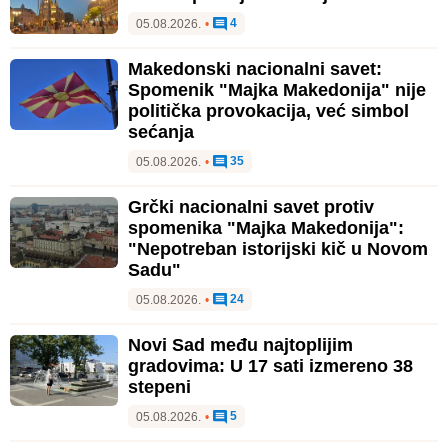
4
05.08.2026.
•
Makedonski nacionalni savet:
Spomenik "Majka Makedonija" nije
politička provokacija, već simbol
sećanja
35
05.08.2026.
•
Grčki nacionalni savet protiv
spomenika "Majka Makedonija":
"Nepotreban istorijski kič u Novom
Sadu"
24
05.08.2026.
•
Novi Sad među najtoplijim
gradovima: U 17 sati izmereno 38
stepeni
5
05.08.2026.
•