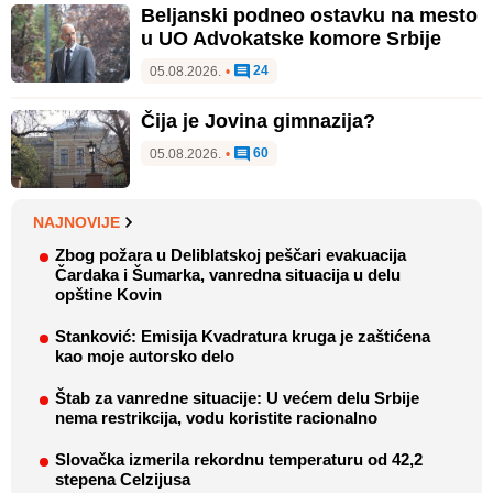
Beljanski podneo ostavku na mesto
u UO Advokatske komore Srbije
24
05.08.2026.
•
Čija je Jovina gimnazija?
60
05.08.2026.
•
NAJNOVIJE
Zbog požara u Deliblatskoj peščari evakuacija
Čardaka i Šumarka, vanredna situacija u delu
opštine Kovin
Stanković: Emisija Kvadratura kruga je zaštićena
kao moje autorsko delo
Štab za vanredne situacije: U većem delu Srbije
nema restrikcija, vodu koristite racionalno
Slovačka izmerila rekordnu temperaturu od 42,2
stepena Celzijusa