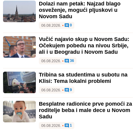
Dolazi nam petak: Najzad blago
osveženje, mogući pljuskovi u
Novom Sadu
0
06.08.2026.
•
Vučić najavio skup u Novom Sadu:
Očekujem pobedu na nivou Srbije,
ali i u Beogradu i Novom Sadu
36
06.08.2026.
•
Tribina sa studentima u subotu na
Klisi: Tema lokalni problemi
9
06.08.2026.
•
Besplatne radionice prve pomoći za
roditelje beba i male dece u Novom
Sadu
1
06.08.2026.
•