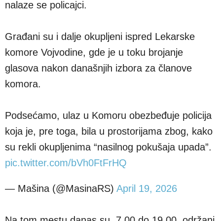
nalaze se policajci.
Građani su i dalje okupljeni ispred Lekarske
komore Vojvodine, gde je u toku brojanje
glasova nakon današnjih izbora za članove
komora.
Podsećamo, ulaz u Komoru obezbeđuje policija
koja je, pre toga, bila u prostorijama zbog, kako
su rekli okupljenima “nasilnog pokušaja upada”.
pic.twitter.com/bVh0FtFrHQ
— Mašina (@MasinaRS)
April 19, 2026
Na tom mestu danas su, 7.00 do 19.00, održani