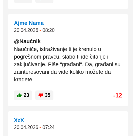
Ajme Nama
20.04.2026
•
08:20
@Naučnik
Naučniče, istraživanje ti je krenulo u
pogrešnom pravcu, slabo ti ide čitanje i
zaključivanje. Piše "građani". Da, građani su
zainteresovani da vide koliko možete da
kradete.
-12
23
35
XzX
20.04.2026
•
07:24