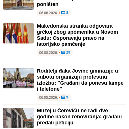
poništen
8
06.08.2026.
•
Makedonska stranka odgovara
grčkoj zbog spomenika u Novom
Sadu: Osporavaju pravo na
istorijsko pamćenje
29
06.08.2026.
•
Roditelji đaka Jovine gimnazije u
subotu organizuju protestnu
izložbu: "Građani da ponesu lampe
i telefone"
9
06.08.2026.
•
Muzej u Čereviću ne radi dve
godine nakon renoviranja: građani
predali peticiju