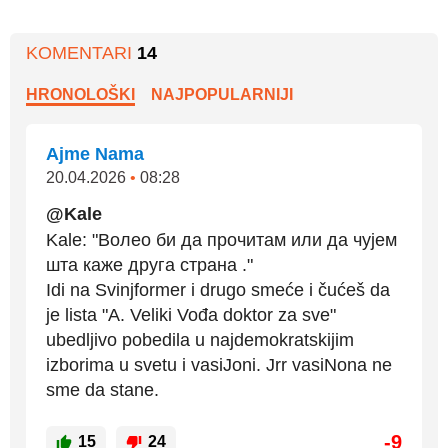
KOMENTARI
14
HRONOLOŠKI
NAJPOPULARNIJI
Ajme Nama
20.04.2026
•
08:28
@Kale
Kale: "Волео би да прочитам или да чујем
шта каже друга страна ."
Idi na Svinjformer i drugo smeće i čućeš da
je lista "A. Veliki Vođa doktor za sve"
ubedljivo pobedila u najdemokratskijim
izborima u svetu i vasiJoni. Jrr vasiNona ne
sme da stane.
-9
15
24