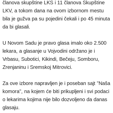
članova skupštine LKS i 11 članova Skupštine
LKV, a tokom dana na ovom izbornom mestu
bila je gužva pa su pojedini čekali i po 45 minuta
da bi glasali.
U Novom Sadu je pravo glasa imalo oko 2.500
lekara, a glasanje u Vojvodini održano je i
Vrbasu, Subotici, Kikindi, Bečeju, Somboru,
Zrenjaninu i Sremskoj Mitrovici.
Za ove izbore napravljen je i poseban sajt "Naša
komora", na kojem će biti prikupljeni i svi podaci
o lekarima kojima nije bilo dozvoljeno da danas
glasaju.