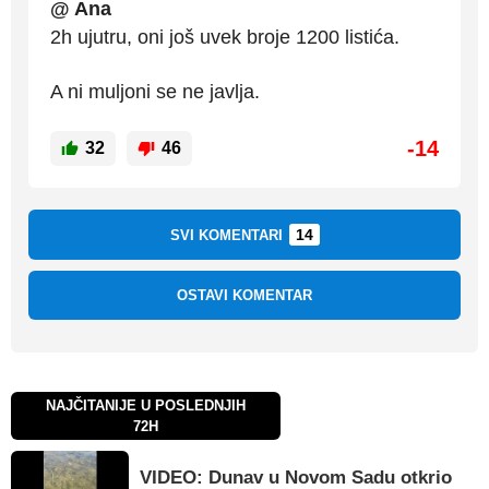
@ Ana
2h ujutru, oni još uvek broje 1200 listića.
A ni muljoni se ne javlja.
-14
32
46
14
SVI KOMENTARI
OSTAVI KOMENTAR
NAJČITANIJE U POSLEDNJIH
72H
VIDEO: Dunav u Novom Sadu otkrio