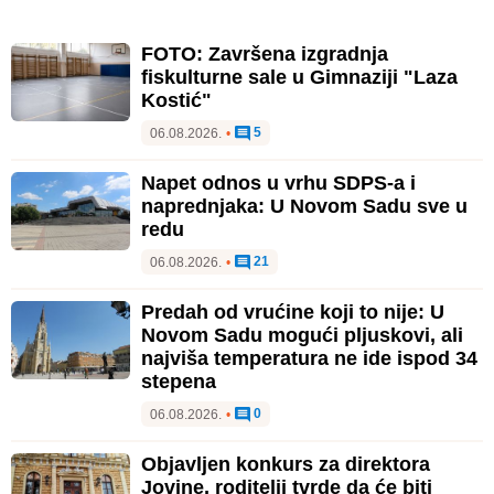
FOTO: Završena izgradnja
fiskulturne sale u Gimnaziji "Laza
Kostić"
5
06.08.2026.
•
Napet odnos u vrhu SDPS-a i
naprednjaka: U Novom Sadu sve u
redu
21
06.08.2026.
•
Predah od vrućine koji to nije: U
Novom Sadu mogući pljuskovi, ali
najviša temperatura ne ide ispod 34
stepena
0
06.08.2026.
•
Objavljen konkurs za direktora
Jovine, roditelji tvrde da će biti