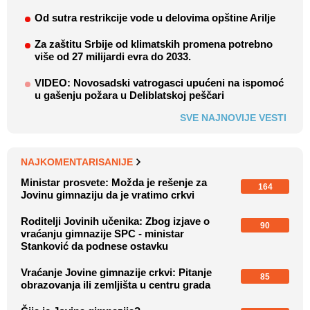
Od sutra restrikcije vode u delovima opštine Arilje
Za zaštitu Srbije od klimatskih promena potrebno
više od 27 milijardi evra do 2033.
VIDEO: Novosadski vatrogasci upućeni na ispomoć
u gašenju požara u Deliblatskoj peščari
SVE NAJNOVIJE VESTI
NAJKOMENTARISANIJE
Ministar prosvete: Možda je rešenje za
164
Jovinu gimnaziju da je vratimo crkvi
Roditelji Jovinih učenika: Zbog izjave o
90
vraćanju gimnazije SPC - ministar
Stanković da podnese ostavku
Vraćanje Jovine gimnazije crkvi: Pitanje
85
obrazovanja ili zemljišta u centru grada