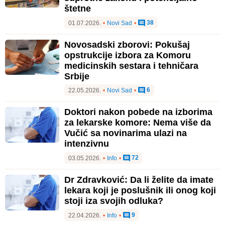
štetne
38
01.07.2026.
•
Novi Sad
•
Novosadski zborovi: Pokušaj
opstrukcije izbora za Komoru
medicinskih sestara i tehničara
Srbije
6
22.05.2026.
•
Novi Sad
•
Doktori nakon pobede na izborima
za lekarske komore: Nema više da
Vučić sa novinarima ulazi na
intenzivnu
72
03.05.2026.
•
Info
•
Dr Zdravković: Da li želite da imate
lekara koji je poslušnik ili onog koji
stoji iza svojih odluka?
9
22.04.2026.
•
Info
•