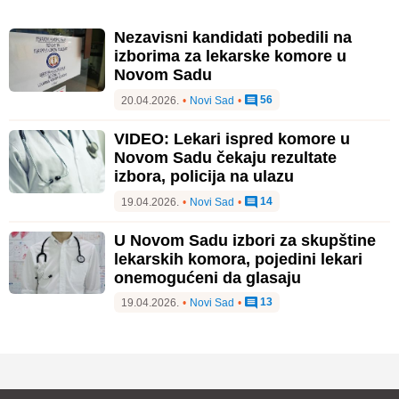
Nezavisni kandidati pobedili na
izborima za lekarske komore u
Novom Sadu
56
20.04.2026.
•
Novi Sad
•
VIDEO: Lekari ispred komore u
Novom Sadu čekaju rezultate
izbora, policija na ulazu
14
19.04.2026.
•
Novi Sad
•
U Novom Sadu izbori za skupštine
lekarskih komora, pojedini lekari
onemogućeni da glasaju
13
19.04.2026.
•
Novi Sad
•