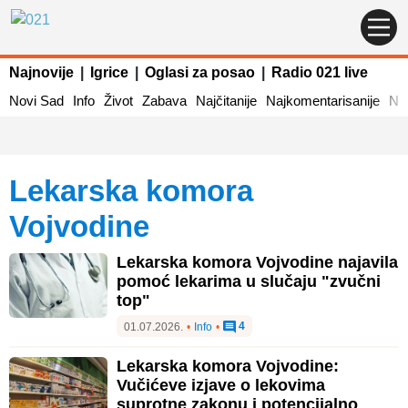
Najnovije
|
Igrice
|
Oglasi za posao
|
Radio 021 live
Novi Sad
Info
Život
Zabava
Najčitanije
Najkomentarisanije
Naj
Lekarska komora
Vojvodine
Lekarska komora Vojvodine najavila
pomoć lekarima u slučaju "zvučni
top"
4
01.07.2026.
•
Info
•
Lekarska komora Vojvodine:
Vučićeve izjave o lekovima
suprotne zakonu i potencijalno