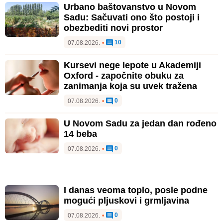
Urbano baštovanstvo u Novom
Sadu: Sačuvati ono što postoji i
obezbediti novi prostor
10
07.08.2026.
•
Kursevi nege lepote u Akademiji
Oxford - započnite obuku za
zanimanja koja su uvek tražena
0
07.08.2026.
•
U Novom Sadu za jedan dan rođeno
14 beba
0
07.08.2026.
•
I danas veoma toplo, posle podne
mogući pljuskovi i grmljavina
0
07.08.2026.
•