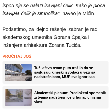
ispod nje se nalazi isavijani čelik. Kako je ploča
isavijala čelik je simbolika",
naveo je Mićin.
Podsetimo, za idejno rešenje izabran je rad
akademskog umetnika Gorana Čpajka i
inženjera arhitekture Zorana Tucića.
PROČITAJ JOŠ
Tužilaštvo osam puta tražilo da se
saslušaju kineski izvođači u vezi sa
nadstrešnicom, MUP sve ignorisao
Akademski plenum: Predloženi spomenik
žrtvama nadstrešnice vrhunac cinizma
vlasti