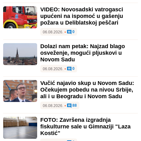
VIDEO: Novosadski vatrogasci
upućeni na ispomoć u gašenju
požara u Deliblatskoj peščari
0
06.08.2026.
•
Dolazi nam petak: Najzad blago
osveženje, mogući pljuskovi u
Novom Sadu
0
06.08.2026.
•
Vučić najavio skup u Novom Sadu:
Očekujem pobedu na nivou Srbije,
ali i u Beogradu i Novom Sadu
88
06.08.2026.
•
FOTO: Završena izgradnja
fiskulturne sale u Gimnaziji "Laza
Kostić"