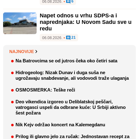
6
06.08.2026.
•
Napet odnos u vrhu SDPS-a i
naprednjaka: U Novom Sadu sve u
redu
21
06.08.2026.
•
NAJNOVIJE
Na Batrovcima se od jutros čeka oko četiri sata
Hidrogeolog: Nizak Dunav i duga suša ne
ugrožavaju snabdevanje, ali vodovodi traže ulaganja
OSMOSMERKA: Teške reči
Deo vikendica izgoreo u Deliblatskoj peščari,
vatrogasci uspeli da odbrane kuće: U Srbiji aktivno
šest požara
Nik Kejv održao koncert na Kalemegdanu
Prilog ili glavno jelo za ručak: Jednostavan recept za