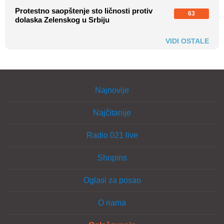
Protestno saopštenje sto ličnosti protiv
63
dolaska Zelenskog u Srbiju
VIDI OSTALE
Najnovije
Najčitanije
Radio 021 live
Shopins
Oglasi za posao
O nama