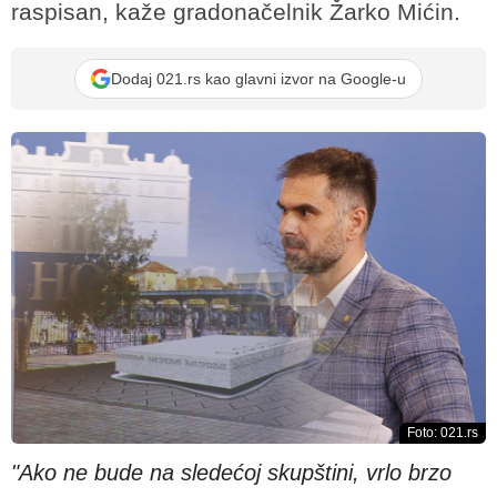
raspisan, kaže gradonačelnik Žarko Mićin.
Dodaj 021.rs kao glavni izvor na Google-u
Foto: 021.rs
"Ako ne bude na sledećoj skupštini, vrlo brzo