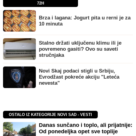
72H
Brza i lagana: Jogurt pita u rerni je za
10 minuta
Stalno držati uključenu klimu ili je
povremeno gasiti? Ovo su saveti
stručnjaka
Novi Skaj podaci stigli u Srbiju,
Evrodžast pokreće akciju "Leteća
nevesta"
OSTALO IZ KATEGORIJE NOVI SAD - VESTI
Danas sunčano i toplo, ali prijatnije:
Od ponedeljka opet sve toplije