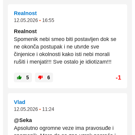
Realnost
12.05.2026
•
16:55
Realnost
Spomenik nebi smeo biti postavljen dok se
ne okonča postupak i ne utvrde sve
činjenice i okolnosti kako isti nebi morali
rušiti i menjati!!! Sve ostalo je idiotizam!!!
-1
5
6
Vlad
12.05.2026
•
11:24
@Seka
Apsolutno ogromne veze ima pravosuđe i