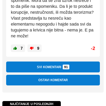
spomenik. Mora da se zna uzrok nesreće i
to da piše na spomeniku. Da li je to produkt
korupcije, nestručnosti, ili možda terorizma?
Vlast predstavlja tu nesreću kao
elementarnu nepogodu i hajde sada svi da
tugujemo a krivica nije bitna - nema je. E pa
ne može!
-2
7
9
91
SVI KOMENTARI
OSTAVI KOMENTAR
NAJČITANIJE U POSLEDNJIH