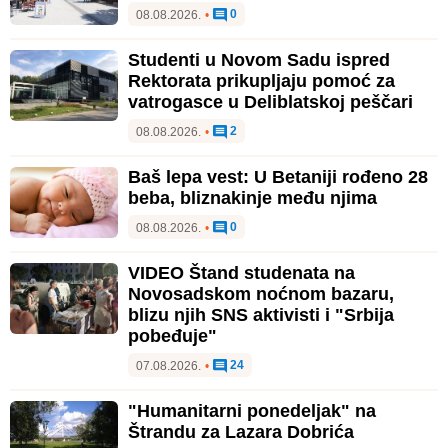
0
08.08.2026.
•
Studenti u Novom Sadu ispred
Rektorata prikupljaju pomoć za
vatrogasce u Deliblatskoj peščari
2
08.08.2026.
•
Baš lepa vest: U Betaniji rođeno 28
beba, bliznakinje među njima
0
08.08.2026.
•
VIDEO Štand studenata na
Novosadskom noćnom bazaru,
blizu njih SNS aktivisti i "Srbija
pobeđuje"
24
07.08.2026.
•
"Humanitarni ponedeljak" na
Štrandu za Lazara Dobrića