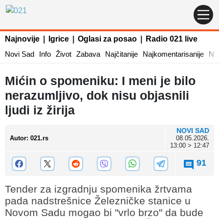
Najnovije
|
Igrice
|
Oglasi za posao
|
Radio 021 live
Novi Sad
Info
Život
Zabava
Najčitanije
Najkomentarisanije
Naj
Mićin o spomeniku: I meni je bilo
nerazumljivo, dok nisu objasnili
ljudi iz žirija
NOVI SAD
Autor
:
021.rs
08.05.2026.
13:00 > 12:47
91
Tender za izgradnju spomenika žrtvama
pada nadstrešnice Železničke stanice u
Novom Sadu mogao bi "vrlo brzo" da bude