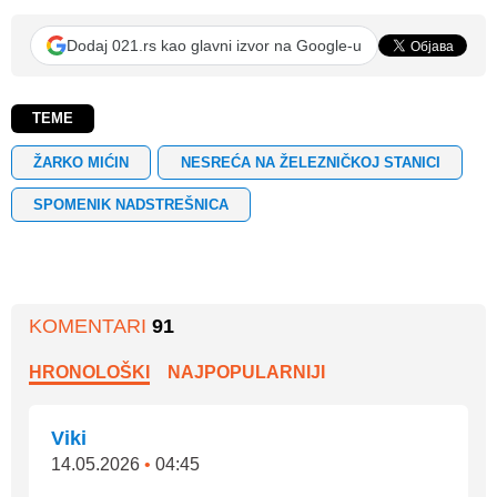
Dodaj 021.rs kao glavni izvor na Google-u
TEME
ŽARKO MIĆIN
NESREĆA NA ŽELEZNIČKOJ STANICI
SPOMENIK NADSTREŠNICA
KOMENTARI
91
HRONOLOŠKI
NAJPOPULARNIJI
Viki
14.05.2026
•
04:45