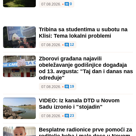
0
07.08.2026.
•
Tribina sa studentima u subotu na
Klisi: Tema lokalni problemi
12
07.08.2026.
•
Zborovi građana najavili
obeležavanje godišnjice događaja
od 13. avgusta: "Taj dan i danas nas
određuje"
19
07.08.2026.
•
VIDEO: Iz kanala DTD u Novom
Sadu izronio i "stojadin"
23
07.08.2026.
•
Besplatne radionice prve pomoći za
roditelje beba i male dece u Novom