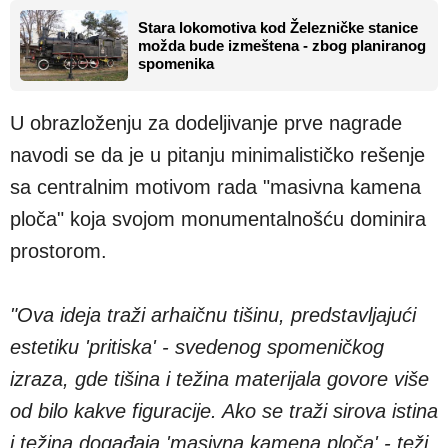
Stara lokomotiva kod Železničke stanice
možda bude izmeštena - zbog planiranog
spomenika
U obrazloženju za dodeljivanje prve nagrade
navodi se da je u pitanju minimalističko rešenje
sa centralnim motivom rada "masivna kamena
ploča" koja svojom monumentalnošću dominira
prostorom.
"Ova ideja traži arhaičnu tišinu, predstavljajući
estetiku 'pritiska' - svedenog spomeničkog
izraza, gde tišina i težina materijala govore više
od bilo kakve figuracije. Ako se traži sirova istina
i težina događaja 'masivna kamena ploča' - teži