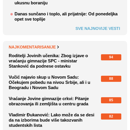
ukusnu boraniju
Danas sunčano i toplo, ali prijatnije: Od ponedeljka
opet sve toplije
SVE NAJNOVIJE VESTI
NAJKOMENTARISANIJE
Roditelji Jovinih učenika: Zbog izjave o
94
vraćanju gimnazije SPC - ministar
Stanković da podnese ostavku
Vučić najavio skup u Novom Sadu:
88
Očekujem pobedu na nivou Srbije, ali i u
Beogradu i Novom Sadu
Vraćanje Jovine gimnazije crkvi: Pitanje
85
obrazovanja ili zemljišta u centru grada
Vladimir Đukanović: Lako može da se desi
82
da na izborima bude više takozvanih
studentskih lista