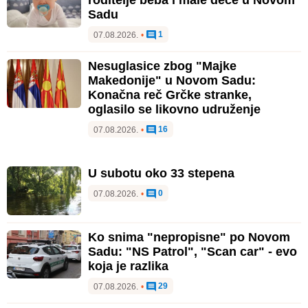
Sadu
1
07.08.2026.
•
Nesuglasice zbog "Majke
Makedonije" u Novom Sadu:
Konačna reč Grčke stranke,
oglasilo se likovno udruženje
16
07.08.2026.
•
U subotu oko 33 stepena
0
07.08.2026.
•
Ko snima "nepropisne" po Novom
Sadu: "NS Patrol", "Scan car" - evo
koja je razlika
29
07.08.2026.
•