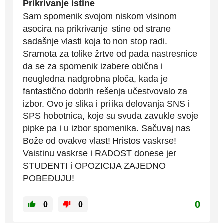
Prikrivanje istine
Sam spomenik svojom niskom visinom
asocira na prikrivanje istine od strane
sadašnje vlasti koja to non stop radi.
Sramota za tolike žrtve od pada nastresnice
da se za spomenik izabere obična i
neugledna nadgrobna ploča, kada je
fantastično dobrih rešenja učestvovalo za
izbor. Ovo je slika i prilika delovanja SNS i
SPS hobotnica, koje su svuda zavukle svoje
pipke pa i u izbor spomenika. Sačuvaj nas
Bože od ovakve vlast! Hristos vaskrse!
Vaistinu vaskrse i RADOST donese jer
STUDENTI i OPOZICIJA ZAJEDNO
POBEĐUJU!
0
0
0