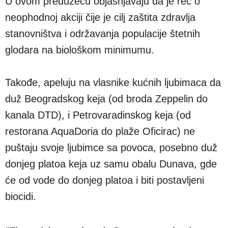
U ovom preduzeću objašnjavaju da je reč o
neophodnoj akciji čije je cilj zaštita zdravlja
stanovništva i održavanja populacije štetnih
glodara na biološkom minimumu.
Takođe, apeluju na vlasnike kućnih ljubimaca da
duž Beogradskog keja (od broda Zeppelin do
kanala DTD), i Petrovaradinskog keja (od
restorana AquaDoria do plaže Oficirac) ne
puštaju svoje ljubimce sa povoca, posebno duž
donjeg platoa keja uz samu obalu Dunava, gde
će od vode do donjeg platoa i biti postavljeni
biocidi.