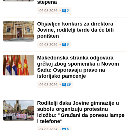
stepena
0
06.08.2026.
•
Objavljen konkurs za direktora
Jovine, roditelji tvrde da će biti
poništen
8
06.08.2026.
•
Makedonska stranka odgovara
grčkoj zbog spomenika u Novom
Sadu: Osporavaju pravo na
istorijsko pamćenje
29
06.08.2026.
•
Roditelji đaka Jovine gimnazije u
subotu organizuju protestnu
izložbu: "Građani da ponesu lampe
i telefone"
9
06.08.2026.
•