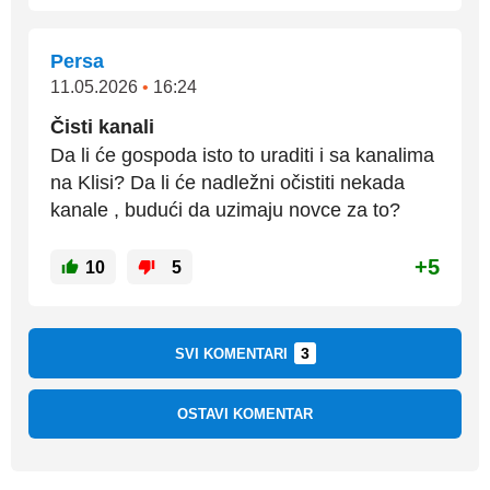
Persa
11.05.2026
•
16:24
Čisti kanali
Da li će gospoda isto to uraditi i sa kanalima
na Klisi? Da li će nadležni očistiti nekada
kanale , budući da uzimaju novce za to?
+5
10
5
3
SVI KOMENTARI
OSTAVI KOMENTAR