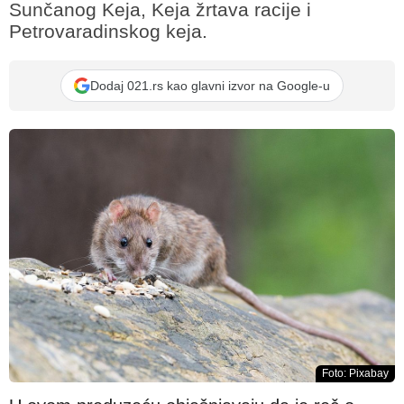
Sunčanog Keja, Keja žrtava racije i
Petrovaradinskog keja.
Dodaj 021.rs kao glavni izvor na Google-u
Foto: Pixabay