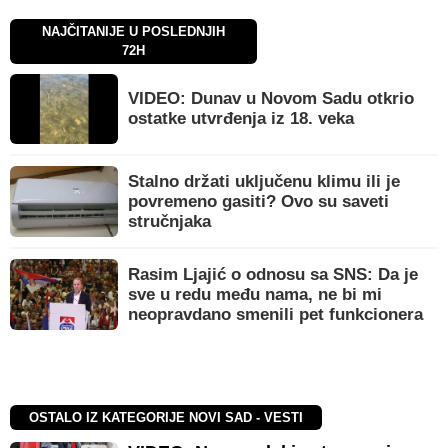
NAJČITANIJE U POSLEDNJIH
72H
VIDEO: Dunav u Novom Sadu otkrio
ostatke utvrđenja iz 18. veka
Stalno držati uključenu klimu ili je
povremeno gasiti? Ovo su saveti
stručnjaka
Rasim Ljajić o odnosu sa SNS: Da je
sve u redu među nama, ne bi mi
neopravdano smenili pet funkcionera
OSTALO IZ KATEGORIJE NOVI SAD - VESTI