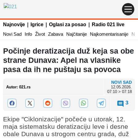
Najnovije
|
Igrice
|
Oglasi za posao
|
Radio 021 live
Novi Sad
Info
Život
Zabava
Najčitanije
Najkomentarisanije
Naj
Počinje deratizacija duž keja sa obe
strane Dunava: Apel na vlasnike
pasa da ih ne puštaju sa povoca
NOVI SAD
Autor
:
021.rs
12.05.2026.
07:10 > 07:18
3
Ekipe "Ciklonizacije" počeće u utorak, 12.
maja sistematsku deratizaciju leve i desne
obale Dunava u strogom centru grada, duž