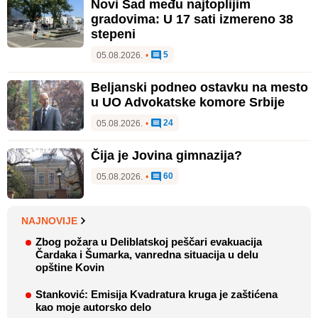
Novi Sad među najtoplijim
gradovima: U 17 sati izmereno 38
stepeni
5
05.08.2026.
•
Beljanski podneo ostavku na mesto
u UO Advokatske komore Srbije
24
05.08.2026.
•
Čija je Jovina gimnazija?
60
05.08.2026.
•
NAJNOVIJE
Zbog požara u Deliblatskoj peščari evakuacija
Čardaka i Šumarka, vanredna situacija u delu
opštine Kovin
Stanković: Emisija Kvadratura kruga je zaštićena
kao moje autorsko delo