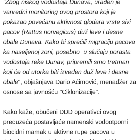
"Zbog niskog vodostaja Dunava, urađen je
vanredni monitoring ovog prostora koji je
pokazao povećanu aktivnost glodara vrste sivi
pacov (Rattus norvegicus) duž leve i desne
obale Dunava. Kako bi sprečili migraciju pacova
ka naseljenoj zoni, posebno u slučaju porasta
vodostaja reke Dunav, pripremili smo tretman
koji će od utorka biti izveden duž leve i desne
obale
", objašnjava Dario Aćimović, menadžer za
osnose sa javnošću "Ciklonizacije".
Kako kaže, obučeni DDD operativci ovog
preduzeća postavljaće namenski vodootporni
biocidni mamak u aktivne rupe pacova u