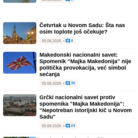
Četvrtak u Novom Sadu: Šta nas
osim toplote još očekuje?
4
05.08.2026.
•
Makedonski nacionalni savet:
Spomenik "Majka Makedonija" nije
politička provokacija, već simbol
sećanja
35
05.08.2026.
•
Grčki nacionalni savet protiv
spomenika "Majka Makedonija":
"Nepotreban istorijski kič u Novom
Sadu"
24
05.08.2026.
•