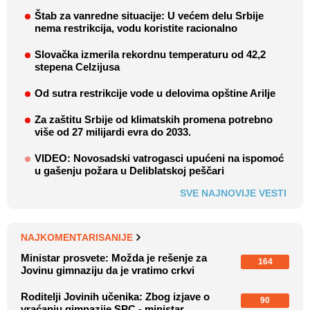
Štab za vanredne situacije: U većem delu Srbije
nema restrikcija, vodu koristite racionalno
Slovačka izmerila rekordnu temperaturu od 42,2
stepena Celzijusa
Od sutra restrikcije vode u delovima opštine Arilje
Za zaštitu Srbije od klimatskih promena potrebno
više od 27 milijardi evra do 2033.
VIDEO: Novosadski vatrogasci upućeni na ispomoć
u gašenju požara u Deliblatskoj peščari
SVE NAJNOVIJE VESTI
NAJKOMENTARISANIJE
Ministar prosvete: Možda je rešenje za
164
Jovinu gimnaziju da je vratimo crkvi
Roditelji Jovinih učenika: Zbog izjave o
90
vraćanju gimnazije SPC - ministar