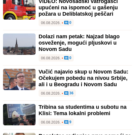
VIDEO: Novosadski vatrogasci
upućeni na ispomoć u gašenju
požara u Deliblatskoj peščari
0
06.08.2026.
•
Dolazi nam petak: Najzad blago
osveženje, mogući pljuskovi u
Novom Sadu
0
06.08.2026.
•
Vučić najavio skup u Novom Sadu:
Očekujem pobedu na nivou Srbije,
ali i u Beogradu i Novom Sadu
36
06.08.2026.
•
Tribina sa studentima u subotu na
Klisi: Tema lokalni problemi
9
06.08.2026.
•