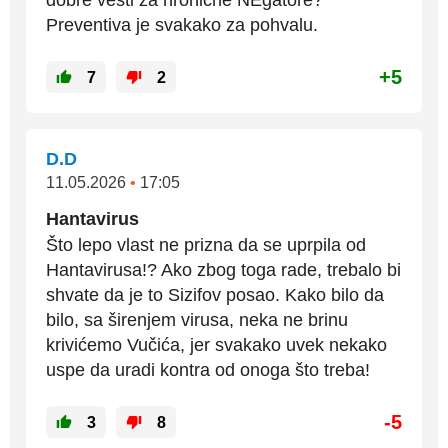
dobre vesti za hronične NEgatore?
Preventiva je svakako za pohvalu.
+5
7
2
D.D
11.05.2026
•
17:05
Hantavirus
Što lepo vlast ne prizna da se uprpila od
Hantavirusa!? Ako zbog toga rade, trebalo bi
shvate da je to Sizifov posao. Kako bilo da
bilo, sa širenjem virusa, neka ne brinu
krivićemo Vučića, jer svakako uvek nekako
uspe da uradi kontra od onoga što treba!
-5
3
8