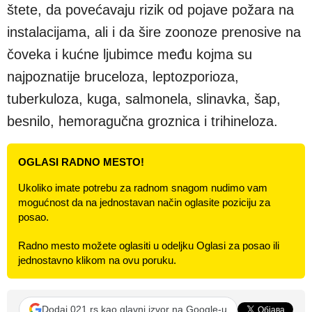
štete, da povećavaju rizik od pojave požara na
instalacijama, ali i da šire zoonoze prenosive na
čoveka i kućne ljubimce među kojma su
najpoznatije bruceloza, leptozporioza,
tuberkuloza, kuga, salmonela, slinavka, šap,
besnilo, hemoragučna groznica i trihineloza.
OGLASI RADNO MESTO!
Ukoliko imate potrebu za radnom snagom nudimo vam
mogućnost da na jednostavan način oglasite poziciju za
posao.
Radno mesto možete oglasiti u odeljku Oglasi za posao ili
jednostavno klikom na ovu poruku.
Dodaj 021.rs kao glavni izvor na Google-u