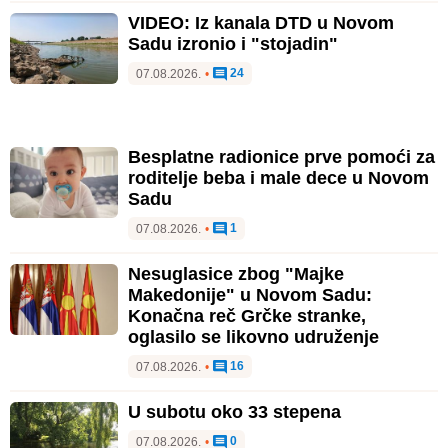
VIDEO: Iz kanala DTD u Novom
Sadu izronio i "stojadin"
24
07.08.2026.
•
Besplatne radionice prve pomoći za
roditelje beba i male dece u Novom
Sadu
1
07.08.2026.
•
Nesuglasice zbog "Majke
Makedonije" u Novom Sadu:
Konačna reč Grčke stranke,
oglasilo se likovno udruženje
16
07.08.2026.
•
U subotu oko 33 stepena
0
07.08.2026.
•