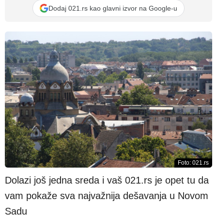
Dodaj 021.rs kao glavni izvor na Google-u
Foto: 021.rs
Dolazi još jedna sreda i vaš 021.rs je opet tu da
vam pokaže sva najvažnija dešavanja u Novom
Sadu