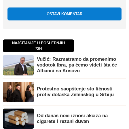
OSTAVI KOMENTAR
NAJČITANIJE U POSLEDNJIH
72H
Vučić: Razmatramo da promenimo
vodotok Ibra, pa ćemo videti šta će
Albanci na Kosovu
Protestno saopštenje sto ličnosti
protiv dolaska Zelenskog u Srbiju
Od danas novi iznosi akciza na
cigarete i rezani duvan