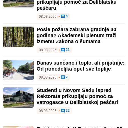
prikupljaju pomoć za Deliblatsku
peščaru
4
08.08.2026.
•
Posle požara zabrana gradnje 30
godina? Akademski plenum traži
izmenu Zakona o šumama
21
08.08.2026.
•
Danas sunčano i toplo, ali prijatnije:
Od ponedeljka opet sve toplije
2
08.08.2026.
•
Studenti u Novom Sadu ispred
Rektorata prikupljaju pomoć za
vatrogasce u Deliblatskoj peščari
22
08.08.2026.
•