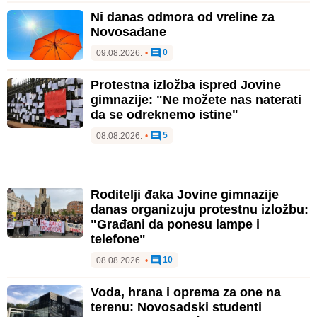
Ni danas odmora od vreline za
Novosađane
0
09.08.2026.
•
Protestna izložba ispred Jovine
gimnazije: "Ne možete nas naterati
da se odreknemo istine"
5
08.08.2026.
•
Roditelji đaka Jovine gimnazije
danas organizuju protestnu izložbu:
"Građani da ponesu lampe i
telefone"
10
08.08.2026.
•
Voda, hrana i oprema za one na
terenu: Novosadski studenti