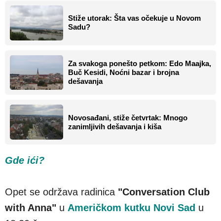
Stiže utorak: Šta vas očekuje u Novom
Sadu?
Za svakoga ponešto petkom: Edo Maajka,
Buč Kesidi, Noćni bazar i brojna
dešavanja
Novosađani, stiže četvrtak: Mnogo
zanimljivih dešavanja i kiša
Gde ići?
Opet se održava radinica
"Conversation Club
with Anna"
u
Američkom kutku Novi Sad
u