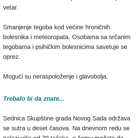
vetar.
Smanjenje tegoba kod većine hroničnih
bolesnika i meteoropata. Osobama sa srčanim
tegobama i psihičkim bolesnicima savetuje se
oprez.
Mogući su neraspoloženje i glavobolja.
Trebalo bi da znate...
Sednica Skupštine grada Novog Sada održava
se sutra u deset časova. Na dnevnom redu se
nalazi više od 70 tačaka, o čemu možete da