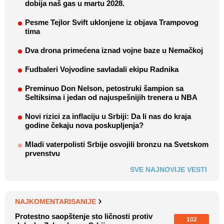
dobija naš gas u martu 2028.
Pesme Tejlor Svift uklonjene iz objava Trampovog
tima
Dva drona primećena iznad vojne baze u Nemačkoj
Fudbaleri Vojvodine savladali ekipu Radnika
Preminuo Don Nelson, petostruki šampion sa
Seltiksima i jedan od najuspešnijih trenera u NBA
Novi rizici za inflaciju u Srbiji: Da li nas do kraja
godine čekaju nova poskupljenja?
Mladi vaterpolisti Srbije osvojili bronzu na Svetskom
prvenstvu
SVE NAJNOVIJE VESTI
NAJKOMENTARISANIJE
Protestno saopštenje sto ličnosti protiv
102