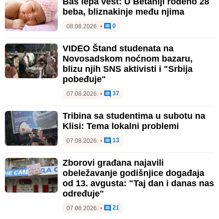
Baš lepa vest: U Betaniji rođeno 28
beba, bliznakinje među njima
0
08.08.2026.
•
VIDEO Štand studenata na
Novosadskom noćnom bazaru,
blizu njih SNS aktivisti i "Srbija
pobeđuje"
37
07.08.2026.
•
Tribina sa studentima u subotu na
Klisi: Tema lokalni problemi
13
07.08.2026.
•
Zborovi građana najavili
obeležavanje godišnjice događaja
od 13. avgusta: "Taj dan i danas nas
određuje"
21
07.08.2026.
•