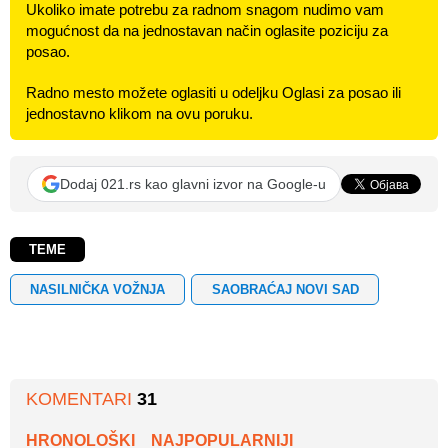
Ukoliko imate potrebu za radnom snagom nudimo vam
mogućnost da na jednostavan način oglasite poziciju za
posao.
Radno mesto možete oglasiti u odeljku Oglasi za posao ili
jednostavno klikom na ovu poruku.
Dodaj 021.rs kao glavni izvor na Google-u
TEME
NASILNIČKA VOŽNJA
SAOBRAĆAJ NOVI SAD
KOMENTARI
31
HRONOLOŠKI
NAJPOPULARNIJI