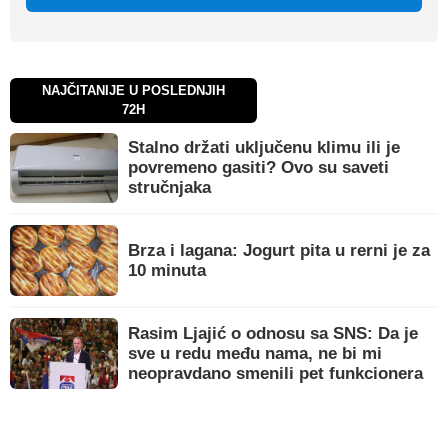
NAJČITANIJE U POSLEDNJIH
72H
Stalno držati uključenu klimu ili je
povremeno gasiti? Ovo su saveti
stručnjaka
Brza i lagana: Jogurt pita u rerni je za
10 minuta
Rasim Ljajić o odnosu sa SNS: Da je
sve u redu među nama, ne bi mi
neopravdano smenili pet funkcionera