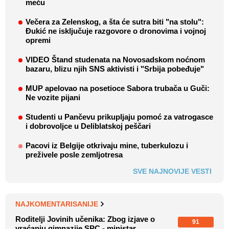
meču
Večera za Zelenskog, a šta će sutra biti "na stolu":
Đukić ne isključuje razgovore o dronovima i vojnoj
opremi
VIDEO Štand studenata na Novosadskom noćnom
bazaru, blizu njih SNS aktivisti i "Srbija pobeđuje"
MUP apelovao na posetioce Sabora trubača u Guči:
Ne vozite pijani
Studenti u Pančevu prikupljaju pomoć za vatrogasce
i dobrovoljce u Deliblatskoj peščari
Pacovi iz Belgije otkrivaju mine, tuberkulozu i
preživele posle zemljotresa
SVE NAJNOVIJE VESTI
NAJKOMENTARISANIJE
Roditelji Jovinih učenika: Zbog izjave o
91
vraćanju gimnazije SPC - ministar