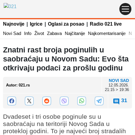
Najnovije
|
Igrice
|
Oglasi za posao
|
Radio 021 live
Novi Sad
Info
Život
Zabava
Najčitanije
Najkomentarisanije
Naj
Znatni rast broja poginulih u
saobraćaju u Novom Sadu: Evo šta
otkrivaju podaci za prošlu godinu
NOVI SAD
Autor
:
021.rs
12.05.2026.
21:15 > 19:36
31
Dvadeset i tri osobe poginule su u
saobraćaju na teritoriji Novog Sada u
protekloj godini. To je najveći broj stradalih