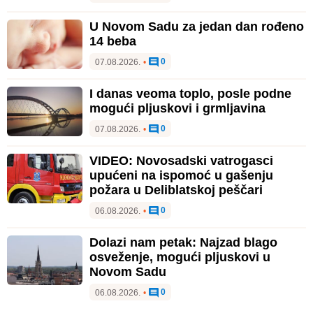
U Novom Sadu za jedan dan rođeno
14 beba
0
07.08.2026.
•
I danas veoma toplo, posle podne
mogući pljuskovi i grmljavina
0
07.08.2026.
•
VIDEO: Novosadski vatrogasci
upućeni na ispomoć u gašenju
požara u Deliblatskoj peščari
0
06.08.2026.
•
Dolazi nam petak: Najzad blago
osveženje, mogući pljuskovi u
Novom Sadu
0
06.08.2026.
•