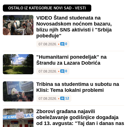
OSTALO IZ KATEGORIJE NOVI SAD - VESTI
VIDEO Štand studenata na
Novosadskom noćnom bazaru,
blizu njih SNS aktivisti i "Srbija
pobeđuje"
0
07.08.2026.
•
"Humanitarni ponedeljak" na
Štrandu za Lazara Dobrića
0
07.08.2026.
•
Tribina sa studentima u subotu na
Klisi: Tema lokalni problemi
12
07.08.2026.
•
Zborovi građana najavili
obeležavanje godišnjice događaja
od 13. avgusta: "Taj dan i danas nas