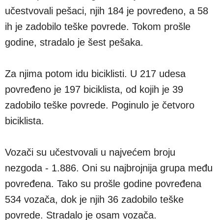
učestvovali pešaci, njih 184 je povređeno, a 58
ih je zadobilo teške povrede. Tokom prošle
godine, stradalo je šest pešaka.
Za njima potom idu biciklisti. U 217 udesa
povređeno je 197 biciklista, od kojih je 39
zadobilo teške povrede. Poginulo je četvoro
biciklista.
Vozači su učestvovali u najvećem broju
nezgoda - 1.886. Oni su najbrojnija grupa među
povređena. Tako su prošle godine povređena
534 vozača, dok je njih 36 zadobilo teške
povrede. Stradalo je osam vozača.