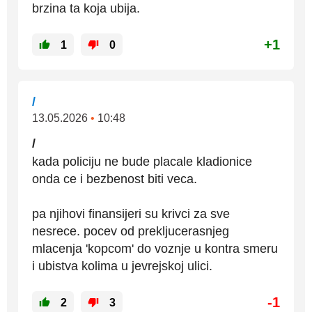
brzina ta koja ubija.
+1
1
0
/
13.05.2026
•
10:48
/
kada policiju ne bude placale kladionice
onda ce i bezbenost biti veca.
pa njihovi finansijeri su krivci za sve
nesrece. pocev od prekljucerasnjeg
mlacenja 'kopcom' do voznje u kontra smeru
i ubistva kolima u jevrejskoj ulici.
-1
2
3