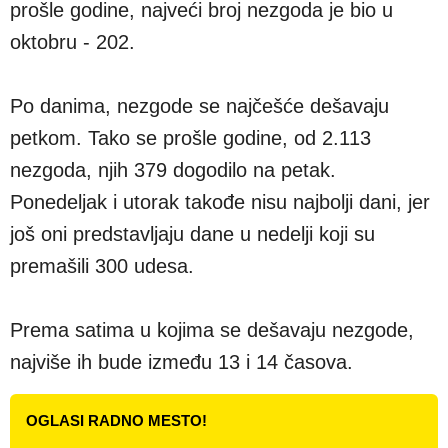
prošle godine, najveći broj nezgoda je bio u
oktobru - 202.
Po danima, nezgode se najčešće dešavaju
petkom. Tako se prošle godine, od 2.113
nezgoda, njih 379 dogodilo na petak.
Ponedeljak i utorak takođe nisu najbolji dani, jer
još oni predstavljaju dane u nedelji koji su
premašili 300 udesa.
Prema satima u kojima se dešavaju nezgode,
najviše ih bude između 13 i 14 časova.
OGLASI RADNO MESTO!