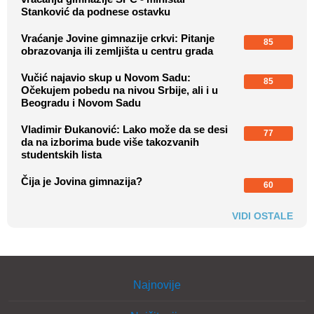
Stanković da podnese ostavku
Vraćanje Jovine gimnazije crkvi: Pitanje
85
obrazovanja ili zemljišta u centru grada
Vučić najavio skup u Novom Sadu:
85
Očekujem pobedu na nivou Srbije, ali i u
Beogradu i Novom Sadu
Vladimir Đukanović: Lako može da se desi
77
da na izborima bude više takozvanih
studentskih lista
Čija je Jovina gimnazija?
60
VIDI OSTALE
Najnovije