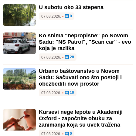
U subotu oko 33 stepena
0
07.08.2026.
•
Ko snima "nepropisne" po Novom
Sadu: "NS Patrol", "Scan car" - evo
koja je razlika
28
07.08.2026.
•
Urbano baštovanstvo u Novom
Sadu: Sačuvati ono što postoji i
obezbediti novi prostor
10
07.08.2026.
•
Kursevi nege lepote u Akademiji
Oxford - započnite obuku za
zanimanja koja su uvek tražena
0
07.08.2026.
•