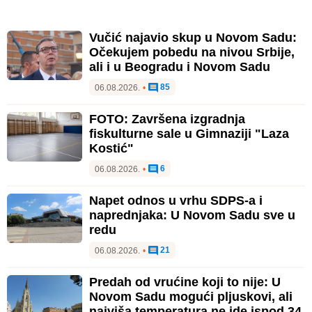
Vučić najavio skup u Novom Sadu:
Očekujem pobedu na nivou Srbije,
ali i u Beogradu i Novom Sadu
85
06.08.2026.
•
FOTO: Završena izgradnja
fiskulturne sale u Gimnaziji "Laza
Kostić"
6
06.08.2026.
•
Napet odnos u vrhu SDPS-a i
naprednjaka: U Novom Sadu sve u
redu
21
06.08.2026.
•
Predah od vrućine koji to nije: U
Novom Sadu mogući pljuskovi, ali
najviša temperatura ne ide ispod 34