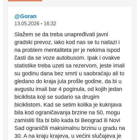
@Goran
13.05.2026
•
16:32
Slažem se da treba unapređivati javni
gradski prevoz, iako kod nas se tu nailazi i
na problem mentaliteta jer je nekima ispod
časti da se voze autobusom. Ipak i ovakve
statistike treba uzeti sa rezervom, jeste imali
su godinu dana bez smrti u saobraćaju ali to
gledano do kraja jula prošle godine, da bi u
avgustu imali bar 4 poginula, od kojih jedan
biciklista koji se sudario sa drugim
biciklistom. Kad se setim kolika je kuknjava
bila kod ograničavanja brzine na 50, mogu
zamisliti šta bi bilo kada bi Beograd ili Novi
Sad ograničili maksimalnu brzinu u gradu na
30. A na kraju krajeva, u većini slučajeva je