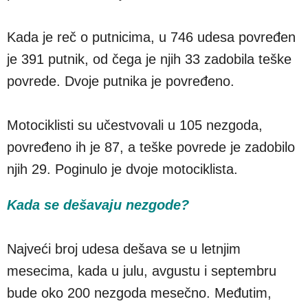
Kada je reč o putnicima, u 746 udesa povređen
je 391 putnik, od čega je njih 33 zadobila teške
povrede. Dvoje putnika je povređeno.
Motociklisti su učestvovali u 105 nezgoda,
povređeno ih je 87, a teške povrede je zadobilo
njih 29. Poginulo je dvoje motociklista.
Kada se dešavaju nezgode?
Najveći broj udesa dešava se u letnjim
mesecima, kada u julu, avgustu i septembru
bude oko 200 nezgoda mesečno. Međutim,