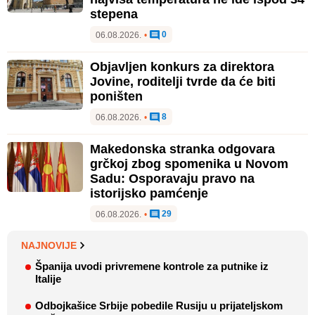
stepena
0
06.08.2026.
•
Objavljen konkurs za direktora
Jovine, roditelji tvrde da će biti
poništen
8
06.08.2026.
•
Makedonska stranka odgovara
grčkoj zbog spomenika u Novom
Sadu: Osporavaju pravo na
istorijsko pamćenje
29
06.08.2026.
•
NAJNOVIJE
Španija uvodi privremene kontrole za putnike iz
Italije
Odbojkašice Srbije pobedile Rusiju u prijateljskom