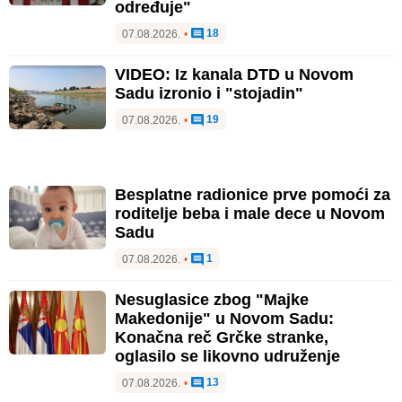
određuje"
18
07.08.2026.
•
VIDEO: Iz kanala DTD u Novom
Sadu izronio i "stojadin"
19
07.08.2026.
•
Besplatne radionice prve pomoći za
roditelje beba i male dece u Novom
Sadu
1
07.08.2026.
•
Nesuglasice zbog "Majke
Makedonije" u Novom Sadu:
Konačna reč Grčke stranke,
oglasilo se likovno udruženje
13
07.08.2026.
•