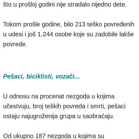
što u prošloj godini nije stradalo nijedno dete.
Tokom prošle godine, bilo 213 teško povređenih
u udesi i još 1.244 osobe koje su zadobile lakše
povrede.
Pešaci, biciklisti, vozači...
U odnosu na procenat nezgoda u kojima
učestvuju, broj teških povreda i smrti, pešaci
ostaju najugroženija grupa u saobraćaju.
Od ukupno 187 nezgoda u kojima su