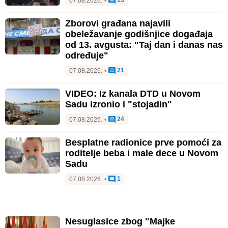
13
07.08.2026.
•
Zborovi građana najavili
obeležavanje godišnjice događaja
od 13. avgusta: "Taj dan i danas nas
određuje"
21
07.08.2026.
•
VIDEO: Iz kanala DTD u Novom
Sadu izronio i "stojadin"
24
07.08.2026.
•
Besplatne radionice prve pomoći za
roditelje beba i male dece u Novom
Sadu
1
07.08.2026.
•
Nesuglasice zbog "Majke