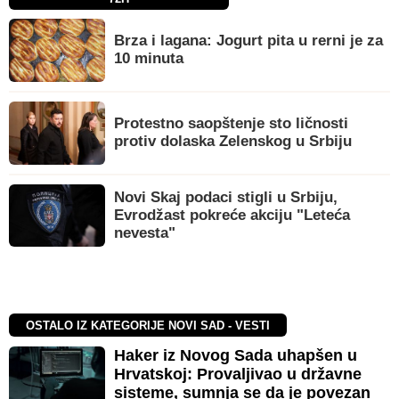
Brza i lagana: Jogurt pita u rerni je za
10 minuta
Protestno saopštenje sto ličnosti
protiv dolaska Zelenskog u Srbiju
Novi Skaj podaci stigli u Srbiju,
Evrodžast pokreće akciju "Leteća
nevesta"
OSTALO IZ KATEGORIJE NOVI SAD - VESTI
Haker iz Novog Sada uhapšen u
Hrvatskoj: Provaljivao u državne
sisteme, sumnja se da je povezan