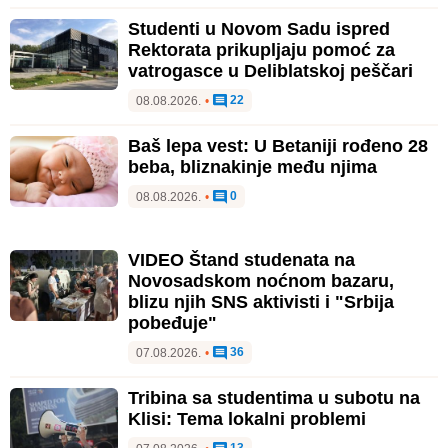
Studenti u Novom Sadu ispred
Rektorata prikupljaju pomoć za
vatrogasce u Deliblatskoj peščari
22
08.08.2026.
•
Baš lepa vest: U Betaniji rođeno 28
beba, bliznakinje među njima
0
08.08.2026.
•
VIDEO Štand studenata na
Novosadskom noćnom bazaru,
blizu njih SNS aktivisti i "Srbija
pobeđuje"
36
07.08.2026.
•
Tribina sa studentima u subotu na
Klisi: Tema lokalni problemi