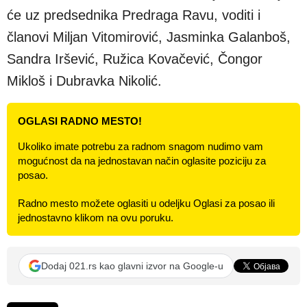
će uz predsednika Predraga Ravu, voditi i
članovi Miljan Vitomirović, Jasminka Galanboš,
Sandra Iršević, Ružica Kovačević, Čongor
Mikloš i Dubravka Nikolić.
OGLASI RADNO MESTO!
Ukoliko imate potrebu za radnom snagom nudimo vam
mogućnost da na jednostavan način oglasite poziciju za
posao.
Radno mesto možete oglasiti u odeljku Oglasi za posao ili
jednostavno klikom na ovu poruku.
Dodaj 021.rs kao glavni izvor na Google-u