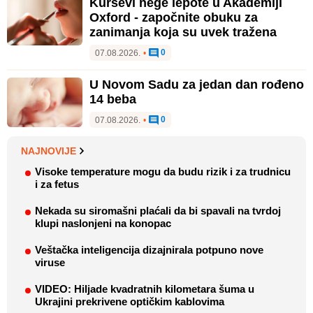
Kursevi nege lepote u Akademiji
Oxford - započnite obuku za
zanimanja koja su uvek tražena
0
07.08.2026.
•
U Novom Sadu za jedan dan rođeno
14 beba
0
07.08.2026.
•
NAJNOVIJE
Visoke temperature mogu da budu rizik i za trudnicu
i za fetus
Nekada su siromašni plaćali da bi spavali na tvrdoj
klupi naslonjeni na konopac
Veštačka inteligencija dizajnirala potpuno nove
viruse
VIDEO: Hiljade kvadratnih kilometara šuma u
Ukrajini prekrivene optičkim kablovima