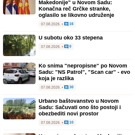
Makedonije" u Novom Sadu:
Konačna reč Grčke stranke,
oglasilo se likovno udruženje
16
07.08.2026.
•
U subotu oko 33 stepena
0
07.08.2026.
•
Ko snima "nepropisne" po Novom
Sadu: "NS Patrol", "Scan car" - evo
koja je razlika
30
07.08.2026.
•
Urbano baštovanstvo u Novom
Sadu: Sačuvati ono što postoji i
obezbediti novi prostor
10
07.08.2026.
•