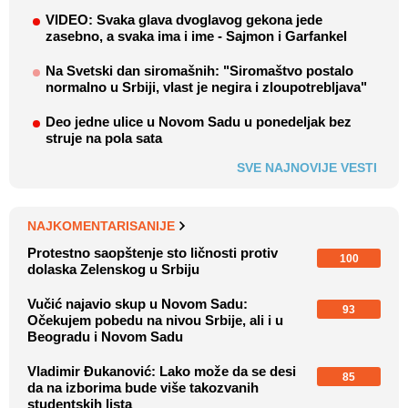
VIDEO: Svaka glava dvoglavog gekona jede
zasebno, a svaka ima i ime - Sajmon i Garfankel
Na Svetski dan siromašnih: "Siromaštvo postalo
normalno u Srbiji, vlast je negira i zloupotrebljava"
Deo jedne ulice u Novom Sadu u ponedeljak bez
struje na pola sata
SVE NAJNOVIJE VESTI
NAJKOMENTARISANIJE
Protestno saopštenje sto ličnosti protiv
100
dolaska Zelenskog u Srbiju
Vučić najavio skup u Novom Sadu:
93
Očekujem pobedu na nivou Srbije, ali i u
Beogradu i Novom Sadu
Vladimir Đukanović: Lako može da se desi
85
da na izborima bude više takozvanih
studentskih lista