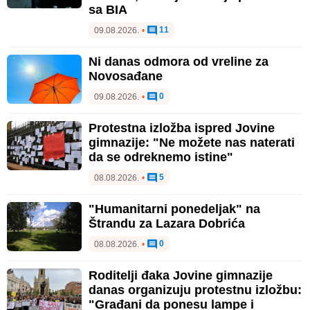
sa BIA
11
09.08.2026.
•
Ni danas odmora od vreline za
Novosađane
0
09.08.2026.
•
Protestna izložba ispred Jovine
gimnazije: "Ne možete nas naterati
da se odreknemo istine"
5
08.08.2026.
•
"Humanitarni ponedeljak" na
Štrandu za Lazara Dobrića
0
08.08.2026.
•
Roditelji đaka Jovine gimnazije
danas organizuju protestnu izložbu:
"Građani da ponesu lampe i