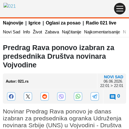
Najnovije
|
Igrice
|
Oglasi za posao
|
Radio 021 live
Novi Sad
Info
Život
Zabava
Najčitanije
Najkomentarisanije
Naj
Predrag Rava ponovo izabran za
predsednika Društva novinara
Vojvodine
NOVI SAD
Autor
:
021.rs
06.06.2026.
22:01 > 22:01
0
Novinar Predrag Rava ponovo je danas
izabran za predsednika ogranka Udruženja
novinara Srbije (UNS) u Vojvodini - Društva