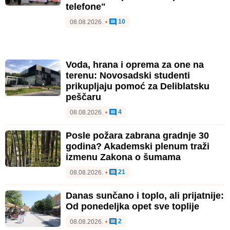
telefone"
10
08.08.2026.
•
Voda, hrana i oprema za one na
terenu: Novosadski studenti
prikupljaju pomoć za Deliblatsku
peščaru
4
08.08.2026.
•
Posle požara zabrana gradnje 30
godina? Akademski plenum traži
izmenu Zakona o šumama
21
08.08.2026.
•
Danas sunčano i toplo, ali prijatnije:
Od ponedeljka opet sve toplije
2
08.08.2026.
•