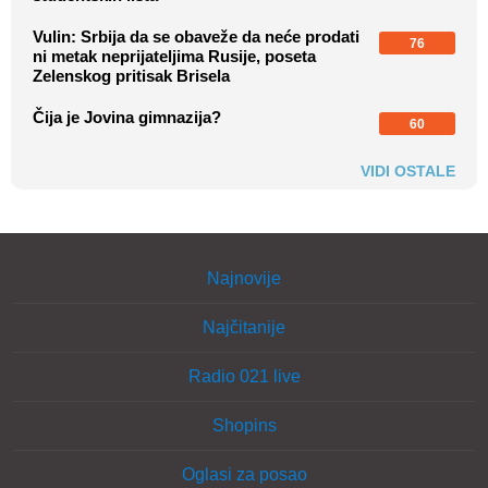
Vulin: Srbija da se obaveže da neće prodati
76
ni metak neprijateljima Rusije, poseta
Zelenskog pritisak Brisela
Čija je Jovina gimnazija?
60
VIDI OSTALE
Najnovije
Najčitanije
Radio 021 live
Shopins
Oglasi za posao