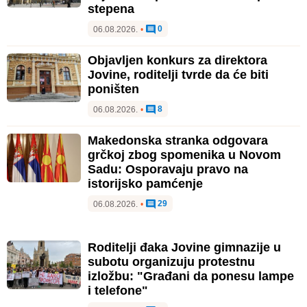
stepena
0
06.08.2026.
•
Objavljen konkurs za direktora
Jovine, roditelji tvrde da će biti
poništen
8
06.08.2026.
•
Makedonska stranka odgovara
grčkoj zbog spomenika u Novom
Sadu: Osporavaju pravo na
istorijsko pamćenje
29
06.08.2026.
•
Roditelji đaka Jovine gimnazije u
subotu organizuju protestnu
izložbu: "Građani da ponesu lampe
i telefone"