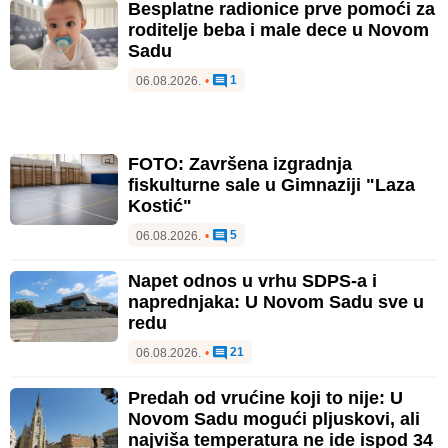
Besplatne radionice prve pomoći za
roditelje beba i male dece u Novom
Sadu
1
06.08.2026.
•
FOTO: Završena izgradnja
fiskulturne sale u Gimnaziji "Laza
Kostić"
5
06.08.2026.
•
Napet odnos u vrhu SDPS-a i
naprednjaka: U Novom Sadu sve u
redu
21
06.08.2026.
•
Predah od vrućine koji to nije: U
Novom Sadu mogući pljuskovi, ali
najviša temperatura ne ide ispod 34