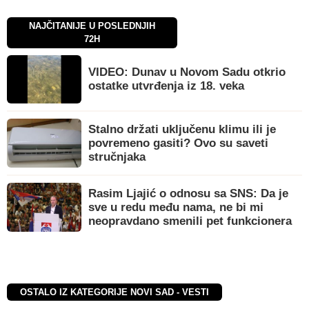
NAJČITANIJE U POSLEDNJIH
72H
VIDEO: Dunav u Novom Sadu otkrio
ostatke utvrđenja iz 18. veka
Stalno držati uključenu klimu ili je
povremeno gasiti? Ovo su saveti
stručnjaka
Rasim Ljajić o odnosu sa SNS: Da je
sve u redu među nama, ne bi mi
neopravdano smenili pet funkcionera
OSTALO IZ KATEGORIJE NOVI SAD - VESTI