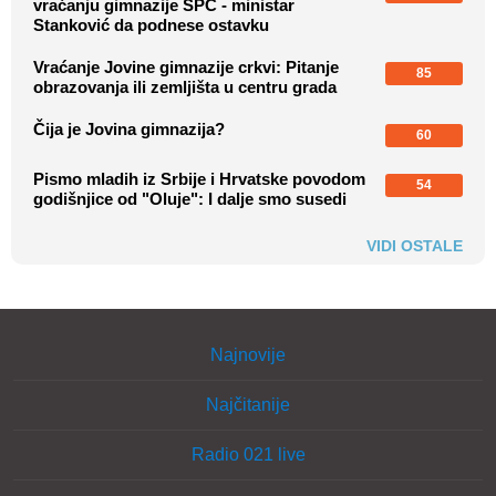
vraćanju gimnazije SPC - ministar
Stanković da podnese ostavku
Vraćanje Jovine gimnazije crkvi: Pitanje
85
obrazovanja ili zemljišta u centru grada
Čija je Jovina gimnazija?
60
Pismo mladih iz Srbije i Hrvatske povodom
54
godišnjice od "Oluje": I dalje smo susedi
VIDI OSTALE
Najnovije
Najčitanije
Radio 021 live