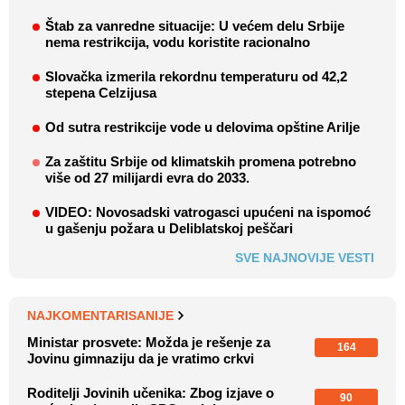
Štab za vanredne situacije: U većem delu Srbije
nema restrikcija, vodu koristite racionalno
Slovačka izmerila rekordnu temperaturu od 42,2
stepena Celzijusa
Od sutra restrikcije vode u delovima opštine Arilje
Za zaštitu Srbije od klimatskih promena potrebno
više od 27 milijardi evra do 2033.
VIDEO: Novosadski vatrogasci upućeni na ispomoć
u gašenju požara u Deliblatskoj peščari
SVE NAJNOVIJE VESTI
NAJKOMENTARISANIJE
Ministar prosvete: Možda je rešenje za
164
Jovinu gimnaziju da je vratimo crkvi
Roditelji Jovinih učenika: Zbog izjave o
90