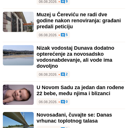
9
06.08.2026.
•
Muzej u Čereviću ne radi dve
godine nakon renoviranja: građani
predali peticiju
5
06.08.2026.
•
Nizak vodostaj Dunava dodatno
opterećenje za novosadsko
vodosnabdevanje, ali vode ima
dovoljno
2
06.08.2026.
•
U Novom Sadu za jedan dan rođene
22 bebe, među njima i blizanci
0
06.08.2026.
•
Novosađani, čuvajte se: Danas
vrhunac toplotnog talasa