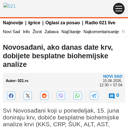
Najnovije
|
Igrice
|
Oglasi za posao
|
Radio 021 live
Novi Sad
Info
Život
Zabava
Najčitanije
Najkomentarisanije
Naj
Novosađani, ako danas date krv,
dobijete besplatne biohemijske
analize
NOVI SAD
Autor
:
021.rs
15.06.2026.
12:30 > 07:04
0
Svi Novosađani koji u ponedeljak, 15. juna
doniraju krv, dobiće besplatne biohemijske
analize krvi (KKS, CRP, ŠUK, ALT, AST,