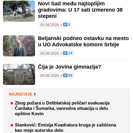
Novi Sad među najtoplijim
gradovima: U 17 sati izmereno 38
stepeni
5
05.08.2026.
•
Beljanski podneo ostavku na mesto
u UO Advokatske komore Srbije
24
05.08.2026.
•
Čija je Jovina gimnazija?
60
05.08.2026.
•
NAJNOVIJE
Zbog požara u Deliblatskoj peščari evakuacija
Čardaka i Šumarka, vanredna situacija u delu
opštine Kovin
Stanković: Emisija Kvadratura kruga je zaštićena
kao moje autorsko delo