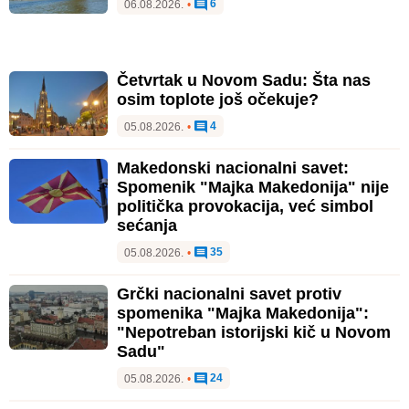
6
06.08.2026.
•
Četvrtak u Novom Sadu: Šta nas
osim toplote još očekuje?
4
05.08.2026.
•
Makedonski nacionalni savet:
Spomenik "Majka Makedonija" nije
politička provokacija, već simbol
sećanja
35
05.08.2026.
•
Grčki nacionalni savet protiv
spomenika "Majka Makedonija":
"Nepotreban istorijski kič u Novom
Sadu"
24
05.08.2026.
•