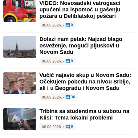
VIDEO: Novosadski vatrogasci
upućeni na ispomoć u gašenju
požara u Deliblatskoj peščari
0
06.08.2026.
•
Dolazi nam petak: Najzad blago
osveženje, mogući pljuskovi u
Novom Sadu
0
06.08.2026.
•
Vučić najavio skup u Novom Sadu:
Očekujem pobedu na nivou Srbije,
ali i u Beogradu i Novom Sadu
36
06.08.2026.
•
Tribina sa studentima u subotu na
Klisi: Tema lokalni problemi
9
06.08.2026.
•