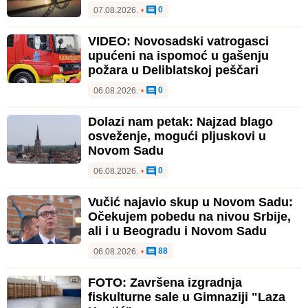
0
07.08.2026.
•
VIDEO: Novosadski vatrogasci
upućeni na ispomoć u gašenju
požara u Deliblatskoj peščari
0
06.08.2026.
•
Dolazi nam petak: Najzad blago
osveženje, mogući pljuskovi u
Novom Sadu
0
06.08.2026.
•
Vučić najavio skup u Novom Sadu:
Očekujem pobedu na nivou Srbije,
ali i u Beogradu i Novom Sadu
88
06.08.2026.
•
FOTO: Završena izgradnja
fiskulturne sale u Gimnaziji "Laza