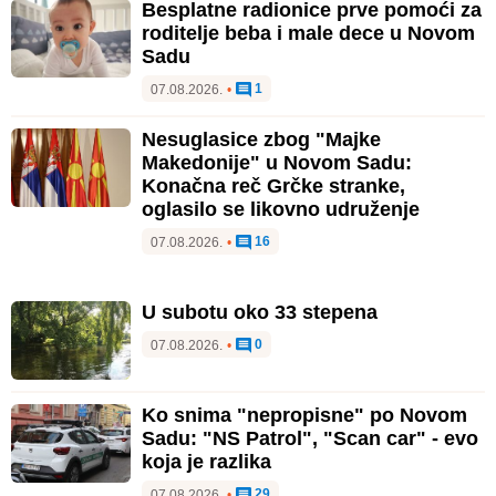
Besplatne radionice prve pomoći za
roditelje beba i male dece u Novom
Sadu
1
07.08.2026.
•
Nesuglasice zbog "Majke
Makedonije" u Novom Sadu:
Konačna reč Grčke stranke,
oglasilo se likovno udruženje
16
07.08.2026.
•
U subotu oko 33 stepena
0
07.08.2026.
•
Ko snima "nepropisne" po Novom
Sadu: "NS Patrol", "Scan car" - evo
koja je razlika
29
07.08.2026.
•