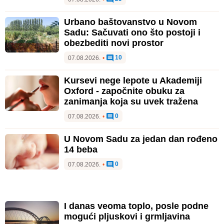
Urbano baštovanstvo u Novom
Sadu: Sačuvati ono što postoji i
obezbediti novi prostor
10
07.08.2026.
•
Kursevi nege lepote u Akademiji
Oxford - započnite obuku za
zanimanja koja su uvek tražena
0
07.08.2026.
•
U Novom Sadu za jedan dan rođeno
14 beba
0
07.08.2026.
•
I danas veoma toplo, posle podne
mogući pljuskovi i grmljavina