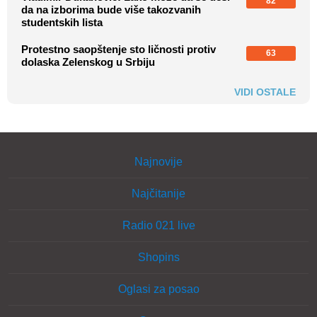
82
da na izborima bude više takozvanih
studentskih lista
Protestno saopštenje sto ličnosti protiv
63
dolaska Zelenskog u Srbiju
VIDI OSTALE
Najnovije
Najčitanije
Radio 021 live
Shopins
Oglasi za posao