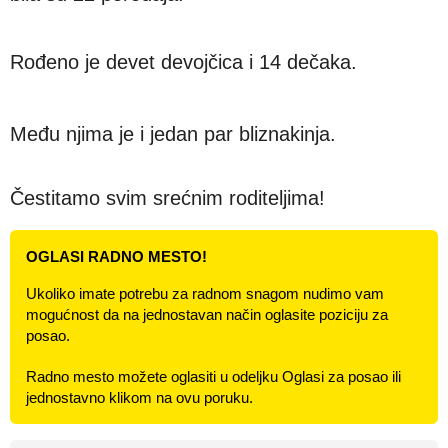
Rođeno je devet devojčica i 14 dečaka.
Među njima je i jedan par bliznakinja.
Čestitamo svim srećnim roditeljima!
OGLASI RADNO MESTO!
Ukoliko imate potrebu za radnom snagom nudimo vam
mogućnost da na jednostavan način oglasite poziciju za
posao.
Radno mesto možete oglasiti u odeljku Oglasi za posao ili
jednostavno klikom na ovu poruku.