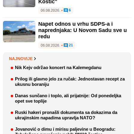
Kostić"
6
06.08.2026.
•
Napet odnos u vrhu SDPS-a i
naprednjaka: U Novom Sadu sve u
redu
21
06.08.2026.
•
NAJNOVIJE
Nik Kejv održao koncert na Kalemegdanu
Prilog ili glavno jelo za ručak: Jednostavan recept za
ukusnu boraniju
Danas sunčano i toplo, ali prijatnije: Od ponedeljka
opet sve toplije
Ruski hakeri pronašli dokumenta sa dokazima da
ukrajinskim napadima upravlja NATO?
Jovanović o dimu i mirisu paljevine u Beogradu: