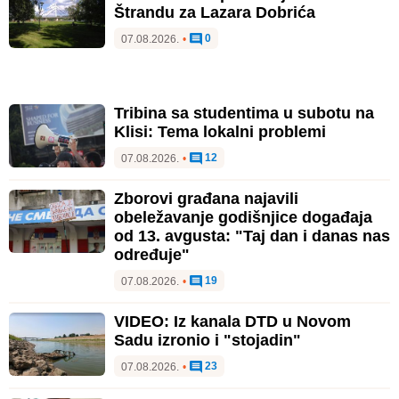
Štrandu za Lazara Dobrića
0
07.08.2026.
•
Tribina sa studentima u subotu na
Klisi: Tema lokalni problemi
12
07.08.2026.
•
Zborovi građana najavili
obeležavanje godišnjice događaja
od 13. avgusta: "Taj dan i danas nas
određuje"
19
07.08.2026.
•
VIDEO: Iz kanala DTD u Novom
Sadu izronio i "stojadin"
23
07.08.2026.
•