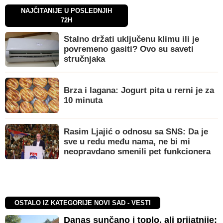
NAJČITANIJE U POSLEDNJIH
72H
Stalno držati uključenu klimu ili je
povremeno gasiti? Ovo su saveti
stručnjaka
Brza i lagana: Jogurt pita u rerni je za
10 minuta
Rasim Ljajić o odnosu sa SNS: Da je
sve u redu među nama, ne bi mi
neopravdano smenili pet funkcionera
OSTALO IZ KATEGORIJE NOVI SAD - VESTI
Danas sunčano i toplo, ali prijatnije: