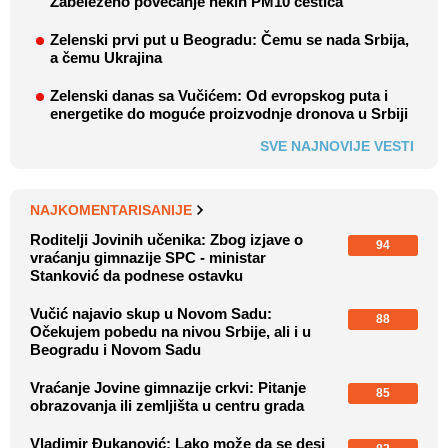
Zabeleženo povećanje nekih PM10 čestica
Zelenski prvi put u Beogradu: Čemu se nada Srbija,
a čemu Ukrajina
Zelenski danas sa Vučićem: Od evropskog puta i
energetike do moguće proizvodnje dronova u Srbiji
SVE NAJNOVIJE VESTI
NAJKOMENTARISANIJE
Roditelji Jovinih učenika: Zbog izjave o
94
vraćanju gimnazije SPC - ministar
Stanković da podnese ostavku
Vučić najavio skup u Novom Sadu:
88
Očekujem pobedu na nivou Srbije, ali i u
Beogradu i Novom Sadu
Vraćanje Jovine gimnazije crkvi: Pitanje
85
obrazovanja ili zemljišta u centru grada
Vladimir Đukanović: Lako može da se desi