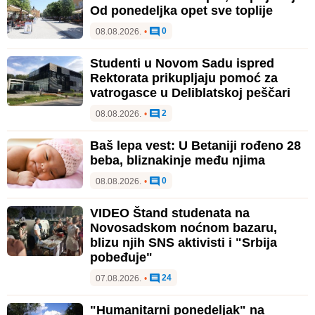
Od ponedeljka opet sve toplije
0
08.08.2026.
•
Studenti u Novom Sadu ispred
Rektorata prikupljaju pomoć za
vatrogasce u Deliblatskoj peščari
2
08.08.2026.
•
Baš lepa vest: U Betaniji rođeno 28
beba, bliznakinje među njima
0
08.08.2026.
•
VIDEO Štand studenata na
Novosadskom noćnom bazaru,
blizu njih SNS aktivisti i "Srbija
pobeđuje"
24
07.08.2026.
•
"Humanitarni ponedeljak" na