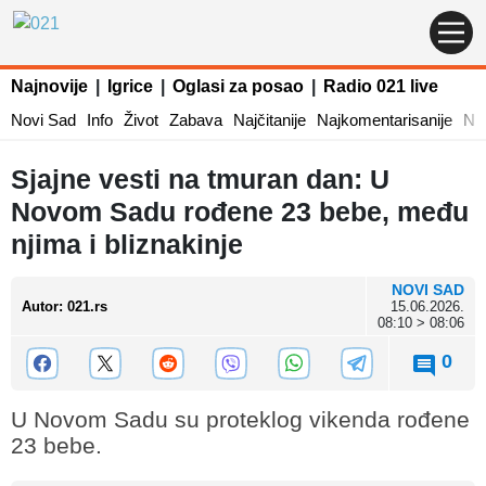
Najnovije
|
Igrice
|
Oglasi za posao
|
Radio 021 live
Novi Sad
Info
Život
Zabava
Najčitanije
Najkomentarisanije
Naj
Sjajne vesti na tmuran dan: U
Novom Sadu rođene 23 bebe, među
njima i bliznakinje
NOVI SAD
Autor
:
021.rs
15.06.2026.
08:10 > 08:06
0
U Novom Sadu su proteklog vikenda rođene
23 bebe.