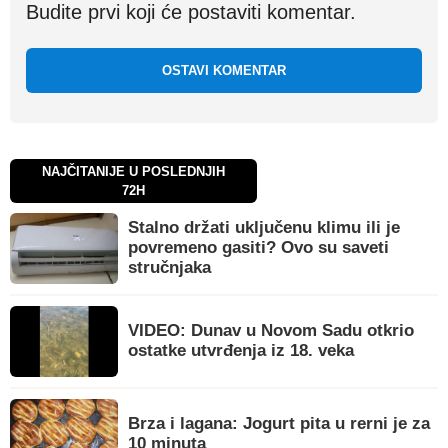
Budite prvi koji će postaviti komentar.
OSTAVI KOMENTAR
NAJČITANIJE U POSLEDNJIH
72H
Stalno držati uključenu klimu ili je
povremeno gasiti? Ovo su saveti
stručnjaka
VIDEO: Dunav u Novom Sadu otkrio
ostatke utvrđenja iz 18. veka
Brza i lagana: Jogurt pita u rerni je za
10 minuta