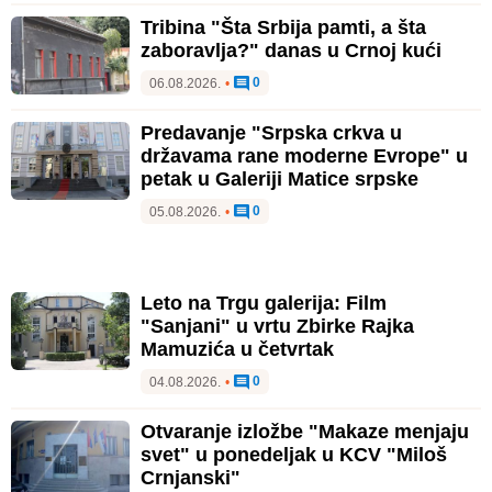
Tribina "Šta Srbija pamti, a šta
zaboravlja?" danas u Crnoj kući
0
06.08.2026.
•
Predavanje "Srpska crkva u
državama rane moderne Evrope" u
petak u Galeriji Matice srpske
0
05.08.2026.
•
Leto na Trgu galerija: Film
"Sanjani" u vrtu Zbirke Rajka
Mamuzića u četvrtak
0
04.08.2026.
•
Otvaranje izložbe "Makaze menjaju
svet" u ponedeljak u KCV "Miloš
Crnjanski"