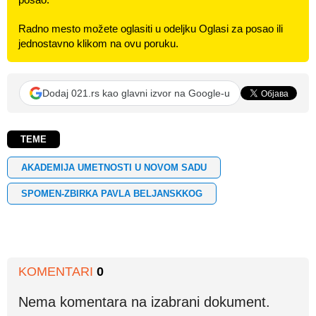
Radno mesto možete oglasiti u odeljku Oglasi za posao ili
jednostavno klikom na ovu poruku.
Dodaj 021.rs kao glavni izvor na Google-u
TEME
AKADEMIJA UMETNOSTI U NOVOM SADU
SPOMEN-ZBIRKA PAVLA BELJANSKKOG
KOMENTARI
0
Nema komentara na izabrani dokument.