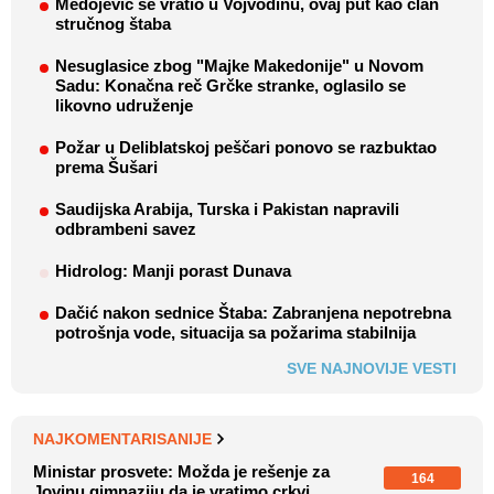
Medojević se vratio u Vojvodinu, ovaj put kao član
stručnog štaba
Nesuglasice zbog "Majke Makedonije" u Novom
Sadu: Konačna reč Grčke stranke, oglasilo se
likovno udruženje
Požar u Deliblatskoj peščari ponovo se razbuktao
prema Šušari
Saudijska Arabija, Turska i Pakistan napravili
odbrambeni savez
Hidrolog: Manji porast Dunava
Dačić nakon sednice Štaba: Zabranjena nepotrebna
potrošnja vode, situacija sa požarima stabilnija
SVE NAJNOVIJE VESTI
NAJKOMENTARISANIJE
Ministar prosvete: Možda je rešenje za
164
Jovinu gimnaziju da je vratimo crkvi