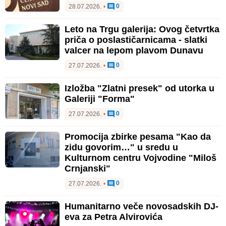
0
28.07.2026.
•
Leto na Trgu galerija: Ovog četvrtka
priča o poslastičarnicama - slatki
valcer na lepom plavom Dunavu
0
27.07.2026.
•
Izložba "Zlatni presek" od utorka u
Galeriji "Forma"
0
27.07.2026.
•
Promocija zbirke pesama "Kao da
zidu govorim…" u sredu u
Kulturnom centru Vojvodine "Miloš
Crnjanski"
0
27.07.2026.
•
Humanitarno veče novosadskih DJ-
eva za Petra Alvirovića