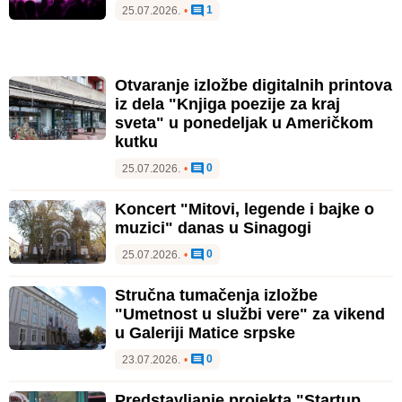
1
25.07.2026.
•
Otvaranje izložbe digitalnih printova
iz dela "Knjiga poezije za kraj
sveta" u ponedeljak u Američkom
kutku
0
25.07.2026.
•
Koncert "Mitovi, legende i bajke o
muzici" danas u Sinagogi
0
25.07.2026.
•
Stručna tumačenja izložbe
"Umetnost u službi vere" za vikend
u Galeriji Matice srpske
0
23.07.2026.
•
Predstavljanje projekta "Startup