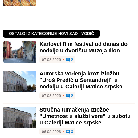
OSTALO IZ KATEGORIJE NOVI SAD - VODIČ
Karlovci film festival od danas do
nedelje u dvorištu Muzeja Ilion
0
07.08.2026.
•
Autorska vođenja kroz izložbu
"Uroš Predić u Sentandreji" u
nedelju u Galeriji Matice srpske
0
07.08.2026.
•
Stručna tumačenja izložbe
"Umetnost u službi vere" u subotu
u Galeriji Matice srpske
2
06.08.2026.
•