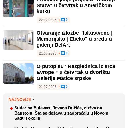
Staza" u četvrtak u Američkom
kutku
0
22.07.2026.
•
Otvaranje izložbe "Iskustveno |
Memorijsko | Etičko" u sredu u
galeriji BelArt
0
21.07.2026.
•
O putopisu "Razglednica iz srca
Evrope " u četvrtak u dvorištu
Galerije Matice srpske
0
21.07.2026.
•
NAJNOVIJE
Sudar na Bulevaru Jovana Dučića, gužva na
Banstolu: Šta se dešava u saobraćaju u Novom
Sadu i okolini