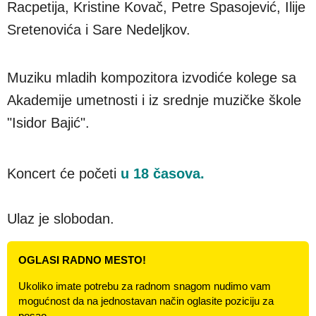
Racpetija, Kristine Kovač, Petre Spasojević, Ilije
Sretenovića i Sare Nedeljkov.
Muziku mladih kompozitora izvodiće kolege sa
Akademije umetnosti i iz srednje muzičke škole
"Isidor Bajić".
Koncert će početi
u 18 časova.
Ulaz je slobodan.
OGLASI RADNO MESTO!
Ukoliko imate potrebu za radnom snagom nudimo vam
mogućnost da na jednostavan način oglasite poziciju za
posao.