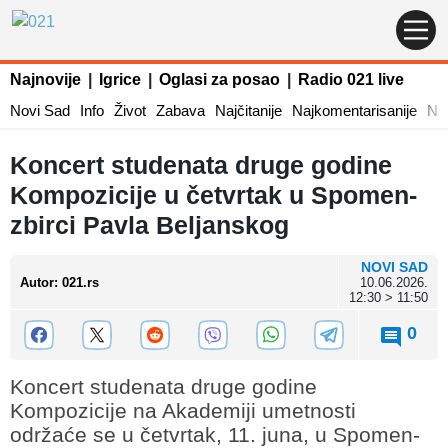
Najnovije
|
Igrice
|
Oglasi za posao
|
Radio 021 live
Novi Sad
Info
Život
Zabava
Najčitanije
Najkomentarisanije
Naj
Koncert studenata druge godine
Kompozicije u četvrtak u Spomen-
zbirci Pavla Beljanskog
NOVI SAD
Autor
:
021.rs
10.06.2026.
12:30 > 11:50
0
Koncert studenata druge godine
Kompozicije na Akademiji umetnosti
održaće se u četvrtak, 11. juna, u Spomen-