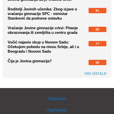
Roditelji Jovinih učenika: Zbog izjave o
91
vraćanju gimnazije SPC - ministar
Stanković da podnese ostavku
Vraćanje Jovine gimnazije crkvi: Pitanje
85
obrazovanja ili zemljišta u centru grada
Vučić najavio skup u Novom Sadu:
77
Očekujem pobedu na nivou Srbije, ali i u
Beogradu i Novom Sadu
Čija je Jovina gimnazija?
60
VIDI OSTALE
Najnovije
Najčitanije