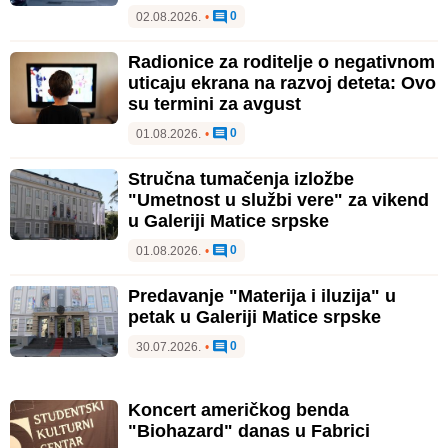
0
02.08.2026.
•
Radionice za roditelje o negativnom
uticaju ekrana na razvoj deteta: Ovo
su termini za avgust
0
01.08.2026.
•
Stručna tumačenja izložbe
"Umetnost u službi vere" za vikend
u Galeriji Matice srpske
0
01.08.2026.
•
Predavanje "Materija i iluzija" u
petak u Galeriji Matice srpske
0
30.07.2026.
•
Koncert američkog benda
"Biohazard" danas u Fabrici