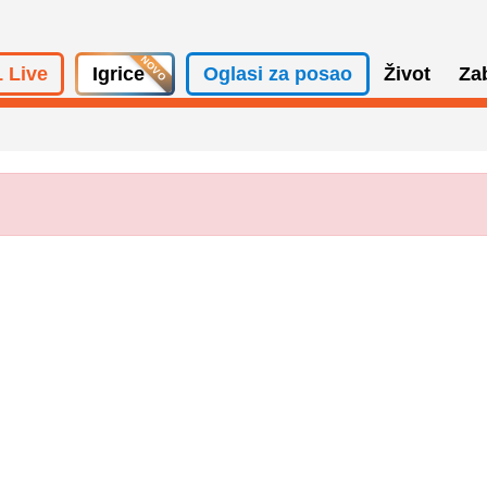
 Live
Igrice
Oglasi za posao
Život
Za