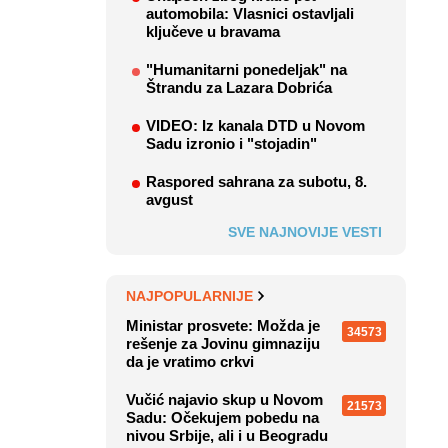
automobila: Vlasnici ostavljali
ključeve u bravama
"Humanitarni ponedeljak" na
Štrandu za Lazara Dobrića
VIDEO: Iz kanala DTD u Novom
Sadu izronio i "stojadin"
Raspored sahrana za subotu, 8.
avgust
SVE NAJNOVIJE VESTI
NAJPOPULARNIJE
Ministar prosvete: Možda je
34573
rešenje za Jovinu gimnaziju
da je vratimo crkvi
Vučić najavio skup u Novom
21573
Sadu: Očekujem pobedu na
nivou Srbije, ali i u Beogradu