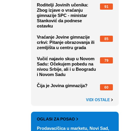
Roditelji Jovinih učenika:
91
Zbog izjave o vraćanju
gimnazije SPC - ministar
Stanković da podnese
ostavku
Vraćanje Jovine gimnazije
85
crkvi: Pitanje obrazovanja ili
zemljišta u centru grada
Vučić najavio skup u Novom
79
Sadu: Očekujem pobedu na
nivou Srbije, ali i u Beogradu
i Novom Sadu
Čija je Jovina gimnazija?
60
VIDI OSTALE
OGLASI ZA POSAO
Prodavac/čica u marketu, Novi Sad,