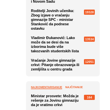
i Novom Sadu
Roditelji Jovinih učenika:
19328
Zbog izjave o vraćanju
gimnazije SPC - ministar
Stanković da podnese
ostavku
Vladimir Đukanović: Lako
13534
može da se desi da na
izborima bude više
takozvanih studentskih lista
Vraćanje Jovine gimnazije
12051
crkvi: Pitanje obrazovanja ili
zemljišta u centru grada
NAJKOMENTARISANIJE
NAJČITANIJE
Ministar prosvete: Možda je
164
rešenje za Jovinu gimnaziju
da je vratimo crkvi