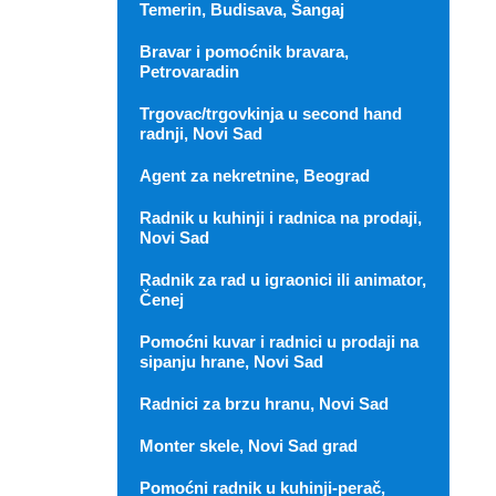
Temerin, Budisava, Šangaj
Bravar i pomoćnik bravara,
Petrovaradin
Trgovac/trgovkinja u second hand
radnji, Novi Sad
Agent za nekretnine, Beograd
Radnik u kuhinji i radnica na prodaji,
Novi Sad
Radnik za rad u igraonici ili animator,
Čenej
Pomoćni kuvar i radnici u prodaji na
sipanju hrane, Novi Sad
Radnici za brzu hranu, Novi Sad
Monter skele, Novi Sad grad
Pomoćni radnik u kuhinji-perač,