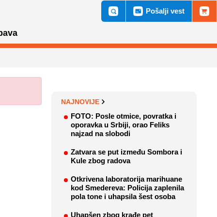
Pošalji vest
bava
NAJNOVIJE
FOTO: Posle otmice, povratka i
oporavka u Srbiji, orao Feliks
najzad na slobodi
Zatvara se put između Sombora i
Kule zbog radova
Otkrivena laboratorija marihuane
kod Smedereva: Policija zaplenila
pola tone i uhapsila šest osoba
Uhapšen zbog krađe pet