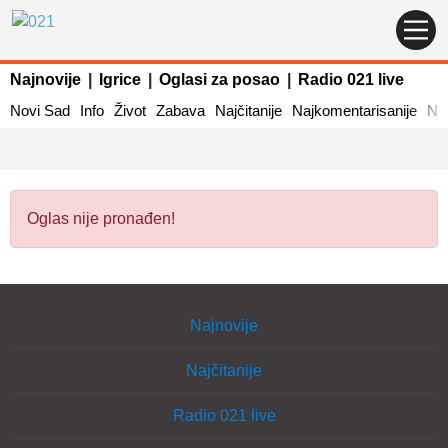
Najnovije
|
Igrice
|
Oglasi za posao
|
Radio 021 live
Novi Sad
Info
Život
Zabava
Najčitanije
Najkomentarisanije
Naj
Oglas nije pronađen!
Najnovije
Najčitanije
Radio 021 live