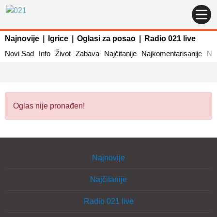
Najnovije
|
Igrice
|
Oglasi za posao
|
Radio 021 live
Novi Sad
Info
Život
Zabava
Najčitanije
Najkomentarisanije
Naj
Oglas nije pronađen!
Najnovije
Najčitanije
Radio 021 live