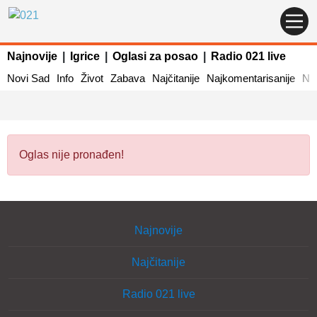
Najnovije
|
Igrice
|
Oglasi za posao
|
Radio 021 live
Novi Sad
Info
Život
Zabava
Najčitanije
Najkomentarisanije
Naj
Oglas nije pronađen!
Najnovije
Najčitanije
Radio 021 live