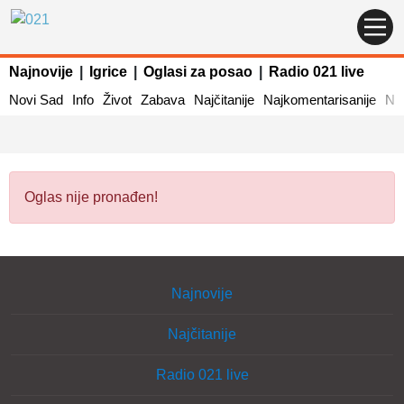
Najnovije
|
Igrice
|
Oglasi za posao
|
Radio 021 live
Novi Sad
Info
Život
Zabava
Najčitanije
Najkomentarisanije
Naj
Oglas nije pronađen!
Najnovije
Najčitanije
Radio 021 live