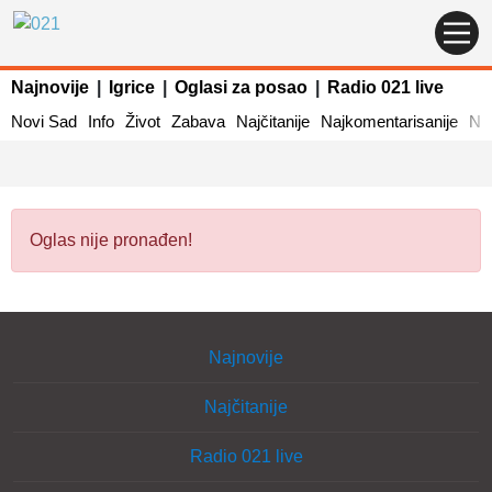
Najnovije
|
Igrice
|
Oglasi za posao
|
Radio 021 live
Novi Sad
Info
Život
Zabava
Najčitanije
Najkomentarisanije
Naj
Oglas nije pronađen!
Najnovije
Najčitanije
Radio 021 live