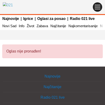
Najnovije
|
Igrice
|
Oglasi za posao
|
Radio 021 live
Novi Sad
Info
Život
Zabava
Najčitanije
Najkomentarisanije
Naj
Oglas nije pronađen!
Najnovije
Najčitanije
Radio 021 live