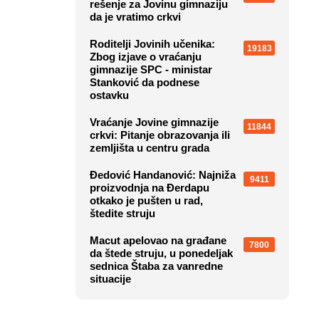
rešenje za Jovinu gimnaziju
da je vratimo crkvi
Roditelji Jovinih učenika:
19183
Zbog izjave o vraćanju
gimnazije SPC - ministar
Stanković da podnese
ostavku
Vraćanje Jovine gimnazije
11844
crkvi: Pitanje obrazovanja ili
zemljišta u centru grada
Đedović Handanović: Najniža
9411
proizvodnja na Đerdapu
otkako je pušten u rad,
štedite struju
Macut apelovao na građane
7800
da štede struju, u ponedeljak
sednica Štaba za vanredne
situacije