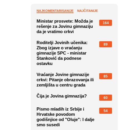
NAJKOMENTARISANIJE
NAJČITANIJE
Ministar prosvete: Možda je
164
rešenje za Jovinu gimnaziju
da je vratimo crkvi
Roditelji Jovinih učenika:
89
Zbog izjave o vraćanju
gimnazije SPC - ministar
Stanković da podnese
ostavku
Vraćanje Jovine gimnazije
85
crkvi: Pitanje obrazovanja ili
zemljišta u centru grada
Čija je Jovina gimnazija?
60
Pismo mladih iz Srbije i
54
Hrvatske povodom
godišnjice od "Oluje": I dalje
smo susedi