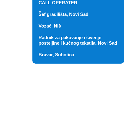
CALL OPERATER
Šef gradilišta, Novi Sad
Vozač, Niš
Radnik za pakovanje i šivenje
posteljine i kućnog tekstila, Novi Sad
Bravar, Subotica