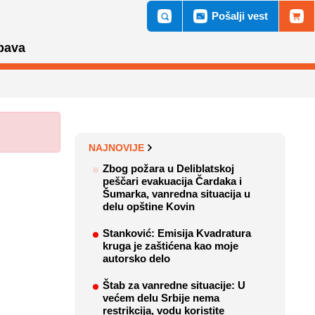
Pošalji vest
bava
NAJNOVIJE
Zbog požara u Deliblatskoj
peščari evakuacija Čardaka i
Šumarka, vanredna situacija u
delu opštine Kovin
Stanković: Emisija Kvadratura
kruga je zaštićena kao moje
autorsko delo
Štab za vanredne situacije: U
većem delu Srbije nema
restrikcija, vodu koristite