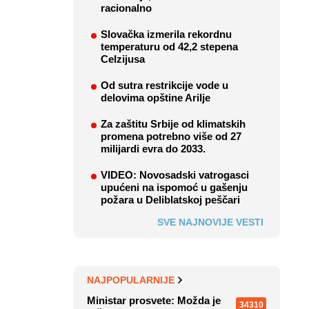
racionalno
Slovačka izmerila rekordnu
temperaturu od 42,2 stepena
Celzijusa
Od sutra restrikcije vode u
delovima opštine Arilje
Za zaštitu Srbije od klimatskih
promena potrebno više od 27
milijardi evra do 2033.
VIDEO: Novosadski vatrogasci
upućeni na ispomoć u gašenju
požara u Deliblatskoj peščari
SVE NAJNOVIJE VESTI
NAJPOPULARNIJE
Ministar prosvete: Možda je
34310