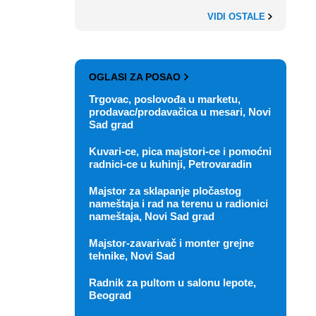
VIDI OSTALE
OGLASI ZA POSAO
Trgovac, poslovođa u marketu,
prodavac/prodavačica u mesari, Novi
Sad grad
Kuvari-ce, pica majstori-ce i pomoćni
radnici-ce u kuhinji, Petrovaradin
Majstor za sklapanje pločastog
nameštaja i rad na terenu u radionici
nameštaja, Novi Sad grad
Majstor-zavarivač i monter grejne
tehnike, Novi Sad
Radnik za pultom u salonu lepote,
Beograd