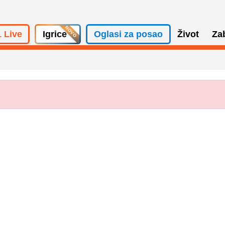
 Live
Igrice
Oglasi za posao
Život
Za