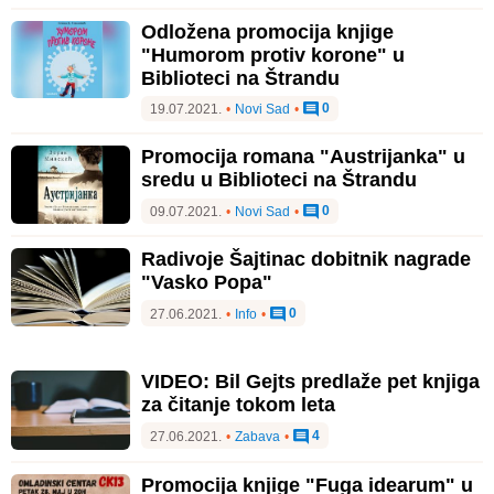
Odložena promocija knjige
"Humorom protiv korone" u
Biblioteci na Štrandu
0
19.07.2021.
•
Novi Sad
•
Promocija romana "Austrijanka" u
sredu u Biblioteci na Štrandu
0
09.07.2021.
•
Novi Sad
•
Radivoje Šajtinac dobitnik nagrade
"Vasko Popa"
0
27.06.2021.
•
Info
•
VIDEO: Bil Gejts predlaže pet knjiga
za čitanje tokom leta
4
27.06.2021.
•
Zabava
•
Promocija knjige "Fuga idearum" u