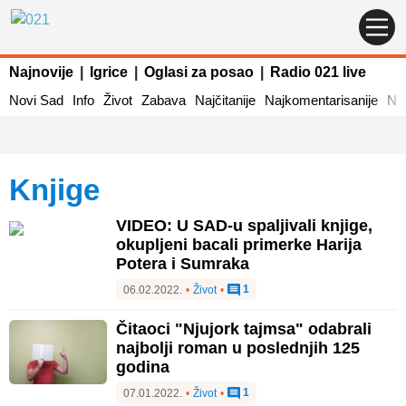
Najnovije
|
Igrice
|
Oglasi za posao
|
Radio 021 live
Novi Sad
Info
Život
Zabava
Najčitanije
Najkomentarisanije
Naj
knjige
VIDEO: U SAD-u spaljivali knjige,
okupljeni bacali primerke Harija
Potera i Sumraka
1
06.02.2022.
•
Život
•
Čitaoci "Njujork tajmsa" odabrali
najbolji roman u poslednjih 125
godina
1
07.01.2022.
•
Život
•