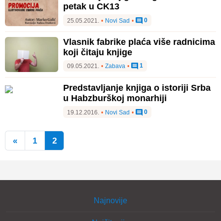
petak u CK13
0
25.05.2021.
•
Novi Sad
•
Vlasnik fabrike plaća više radnicima
koji čitaju knjige
1
09.05.2021.
•
Zabava
•
Predstavljanje knjiga o istoriji Srba
u Habzburškoj monarhiji
0
19.12.2016.
•
Novi Sad
•
«
1
2
Najnovije