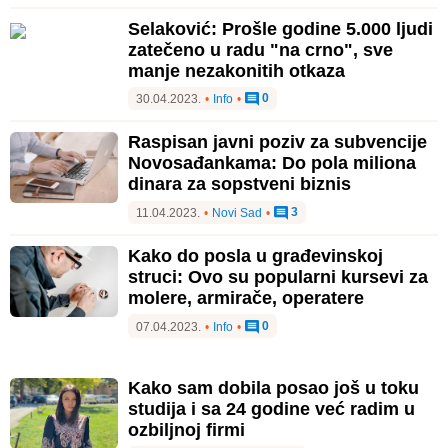
Selaković: Prošle godine 5.000 ljudi
zatečeno u radu "na crno", sve
manje nezakonitih otkaza
0
30.04.2023.
•
Info
•
Raspisan javni poziv za subvencije
Novosađankama: Do pola miliona
dinara za sopstveni biznis
3
11.04.2023.
•
Novi Sad
•
Kako do posla u građevinskoj
struci: Ovo su popularni kursevi za
molere, armirače, operatere
0
07.04.2023.
•
Info
•
Kako sam dobila posao još u toku
studija i sa 24 godine već radim u
ozbiljnoj firmi