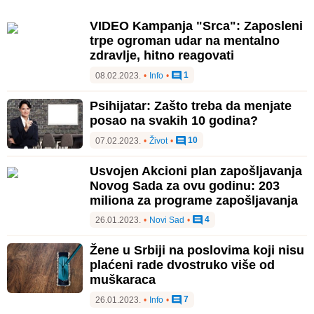
VIDEO Kampanja "Srca": Zaposleni
trpe ogroman udar na mentalno
zdravlje, hitno reagovati
1
08.02.2023.
•
Info
•
Psihijatar: Zašto treba da menjate
posao na svakih 10 godina?
10
07.02.2023.
•
Život
•
Usvojen Akcioni plan zapošljavanja
Novog Sada za ovu godinu: 203
miliona za programe zapošljavanja
4
26.01.2023.
•
Novi Sad
•
Žene u Srbiji na poslovima koji nisu
plaćeni rade dvostruko više od
muškaraca
7
26.01.2023.
•
Info
•