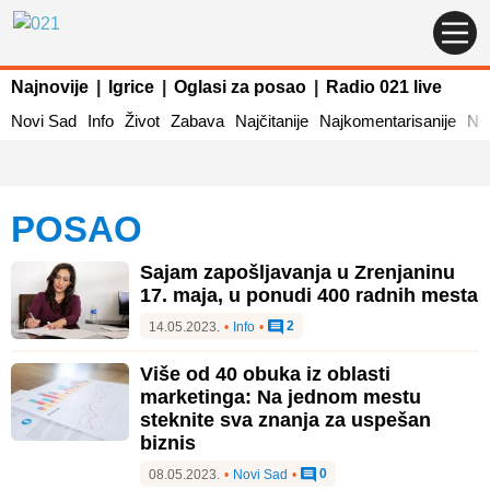
Najnovije
|
Igrice
|
Oglasi za posao
|
Radio 021 live
Novi Sad
Info
Život
Zabava
Najčitanije
Najkomentarisanije
Naj
POSAO
Sajam zapošljavanja u Zrenjaninu
17. maja, u ponudi 400 radnih mesta
2
14.05.2023.
•
Info
•
Više od 40 obuka iz oblasti
marketinga: Na jednom mestu
steknite sva znanja za uspešan
biznis
0
08.05.2023.
•
Novi Sad
•