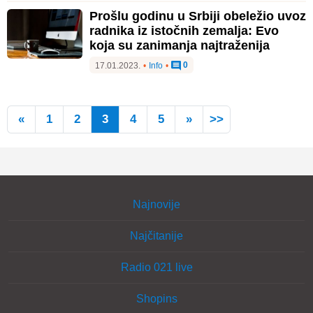
Prošlu godinu u Srbiji obeležio uvoz
radnika iz istočnih zemalja: Evo
koja su zanimanja najtraženija
0
17.01.2023.
•
Info
•
«
1
2
3
4
5
»
>>
Najnovije
Najčitanije
Radio 021 live
Shopins