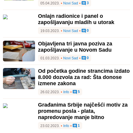
3
05.04.2023.
•
Novi Sad
•
Onlajn radionice i panel o
zapošljavanju mladih u utorak
0
19.03.2023.
•
Novi Sad
•
Objavljena tri javna poziva za
zapošljavanje u Novom Sadu
0
01.03.2023.
•
Novi Sad
•
Od početka godine strancima izdato
8.000 dozvola za rad: Šta donose
izmene zakona
5
26.02.2023.
•
Info
•
Građanima Srbije najčešći motiv za
promenu posla - plata,
napredovanje manje bitno
1
23.02.2023.
•
Info
•