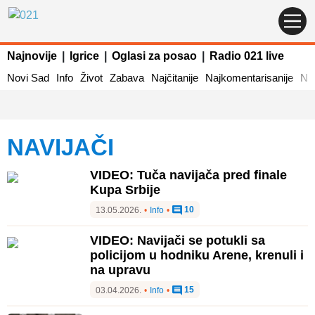
Najnovije
|
Igrice
|
Oglasi za posao
|
Radio 021 live
Novi Sad
Info
Život
Zabava
Najčitanije
Najkomentarisanije
Naj
NAVIJAČI
VIDEO: Tuča navijača pred finale
Kupa Srbije
10
13.05.2026.
•
Info
•
VIDEO: Navijači se potukli sa
policijom u hodniku Arene, krenuli i
na upravu
15
03.04.2026.
•
Info
•