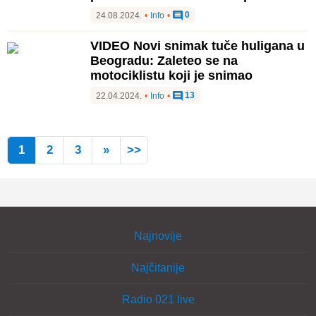
0
24.08.2024.
•
Info
•
VIDEO Novi snimak tuče huligana u
Beogradu: Zaleteo se na
motociklistu koji je snimao
13
22.04.2024.
•
Info
•
1
2
3
»
>>
Najnovije
Najčitanije
Radio 021 live