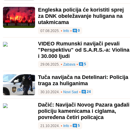
Engleska policija će koristiti sprej
za DNK obeležavanje huligana na
utakmicama
0
07.08.2025.
•
Info
•
VIDEO Rumunski navijači pevali
"Perspektivu" od S.A.R.S.-a: Violina
i 30.000 ljudi
5
29.06.2025.
•
Zabava
•
Tuča navijača na Detelinari: Policija
traga za huliganima
24
30.10.2024.
•
Novi Sad
•
Dačić: Navijači Novog Pazara gađali
policiju kamenicama i ciglama,
povređena četiri policajca
5
21.10.2024.
•
Info
•