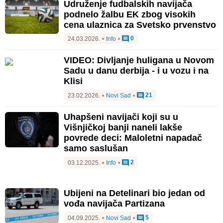
Udruženje fudbalskih navijača
podnelo žalbu EK zbog visokih
cena ulaznica za Svetsko prvenstvo
0
24.03.2026.
•
Info
•
VIDEO: Divljanje huligana u Novom
Sadu u danu derbija - i u vozu i na
Klisi
21
23.02.2026.
•
Novi Sad
•
Uhapšeni navijači koji su u
Višnjičkoj banji naneli lakše
povrede deci: Maloletni napadač
samo saslušan
2
03.12.2025.
•
Info
•
Ubijeni na Detelinari bio jedan od
vođa navijača Partizana
5
04.09.2025.
•
Novi Sad
•