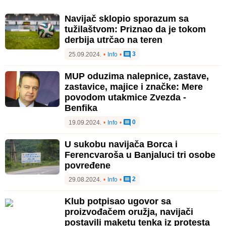
Navijač sklopio sporazum sa
tužilaštvom: Priznao da je tokom
derbija utrčao na teren
3
25.09.2024.
•
Info
•
MUP oduzima nalepnice, zastave,
zastavice, majice i značke: Mere
povodom utakmice Zvezda -
Benfika
0
19.09.2024.
•
Info
•
U sukobu navijača Borca i
Ferencvaroša u Banjaluci tri osobe
povređene
2
29.08.2024.
•
Info
•
Klub potpisao ugovor sa
proizvođačem oružja, navijači
postavili maketu tenka iz protesta