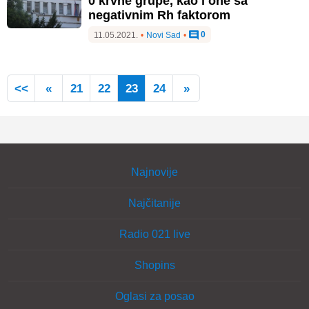
0 krvne grupe, kao i one sa
negativnim Rh faktorom
0
11.05.2021.
•
Novi Sad
•
<<
«
21
22
23
24
»
Najnovije
Najčitanije
Radio 021 live
Shopins
Oglasi za posao