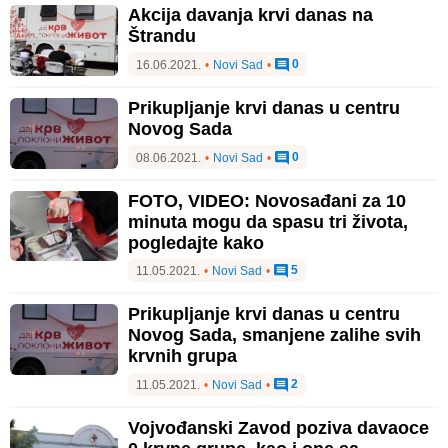
Akcija davanja krvi danas na
Štrandu
0
16.06.2021.
•
Novi Sad
•
Prikupljanje krvi danas u centru
Novog Sada
0
08.06.2021.
•
Novi Sad
•
FOTO, VIDEO: Novosađani za 10
minuta mogu da spasu tri života,
pogledajte kako
5
11.05.2021.
•
Novi Sad
•
Prikupljanje krvi danas u centru
Novog Sada, smanjene zalihe svih
krvnih grupa
2
11.05.2021.
•
Novi Sad
•
Vojvođanski Zavod poziva davaoce