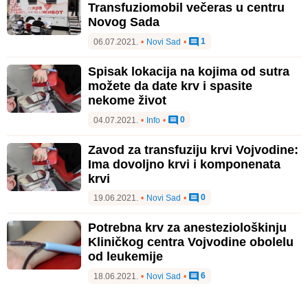
Transfuziomobil večeras u centru
Novog Sada
1
06.07.2021.
•
Novi Sad
•
Spisak lokacija na kojima od sutra
možete da date krv i spasite
nekome život
0
04.07.2021.
•
Info
•
Zavod za transfuziju krvi Vojvodine:
Ima dovoljno krvi i komponenata
krvi
0
19.06.2021.
•
Novi Sad
•
Potrebna krv za anesteziološkinju
Kliničkog centra Vojvodine obolelu
od leukemije
6
18.06.2021.
•
Novi Sad
•