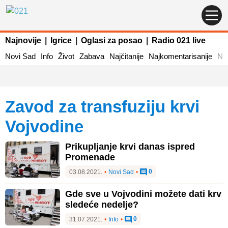
Najnovije
|
Igrice
|
Oglasi za posao
|
Radio 021 live
Novi Sad
Info
Život
Zabava
Najčitanije
Najkomentarisanije
Naj
Zavod za transfuziju krvi
Vojvodine
Prikupljanje krvi danas ispred
Promenade
0
03.08.2021.
•
Novi Sad
•
Gde sve u Vojvodini možete dati krv
sledeće nedelje?
0
31.07.2021.
•
Info
•