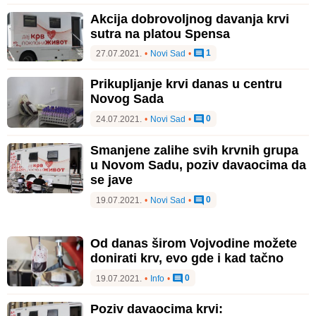
Akcija dobrovoljnog davanja krvi
sutra na platou Spensa
1
27.07.2021.
•
Novi Sad
•
Prikupljanje krvi danas u centru
Novog Sada
0
24.07.2021.
•
Novi Sad
•
Smanjene zalihe svih krvnih grupa
u Novom Sadu, poziv davaocima da
se jave
0
19.07.2021.
•
Novi Sad
•
Od danas širom Vojvodine možete
donirati krv, evo gde i kad tačno
0
19.07.2021.
•
Info
•
Poziv davaocima krvi: