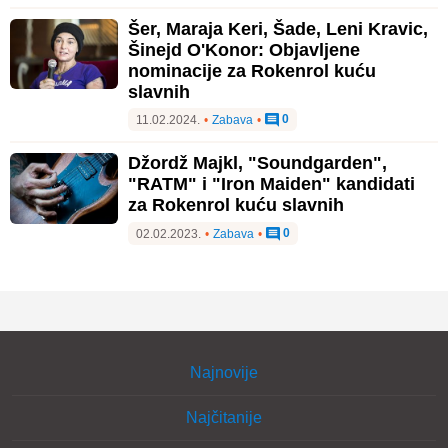
Šer, Maraja Keri, Šade, Leni Kravic,
Šinejd O'Konor: Objavljene
nominacije za Rokenrol kuću
slavnih
0
11.02.2024.
•
Zabava
•
Džordž Majkl, "Soundgarden",
"RATM" i "Iron Maiden" kandidati
za Rokenrol kuću slavnih
0
02.02.2023.
•
Zabava
•
Najnovije
Najčitanije