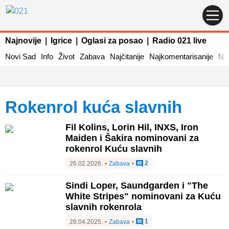
Najnovije
|
Igrice
|
Oglasi za posao
|
Radio 021 live
Novi Sad
Info
Život
Zabava
Najčitanije
Najkomentarisanije
Naj
Rokenrol kuća slavnih
Fil Kolins, Lorin Hil, INXS, Iron
Maiden i Šakira nominovani za
rokenrol Kuću slavnih
2
26.02.2026.
•
Zabava
•
Sindi Loper, Saundgarden i "The
White Stripes" nominovani za Kuću
slavnih rokenrola
1
28.04.2025.
•
Zabava
•