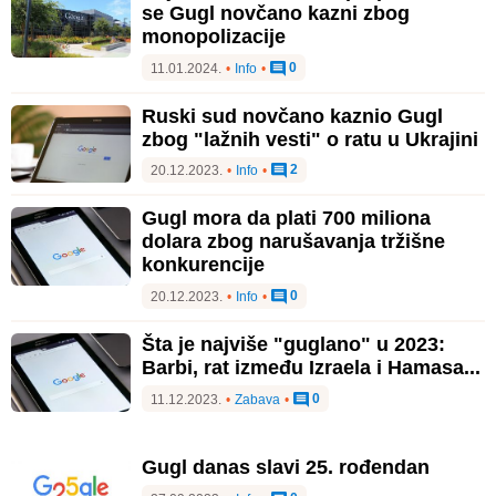
se Gugl novčano kazni zbog
monopolizacije
0
11.01.2024.
•
Info
•
Ruski sud novčano kaznio Gugl
zbog "lažnih vesti" o ratu u Ukrajini
2
20.12.2023.
•
Info
•
Gugl mora da plati 700 miliona
dolara zbog narušavanja tržišne
konkurencije
0
20.12.2023.
•
Info
•
Šta je najviše "guglano" u 2023:
Barbi, rat između Izraela i Hamasa...
0
11.12.2023.
•
Zabava
•
Gugl danas slavi 25. rođendan