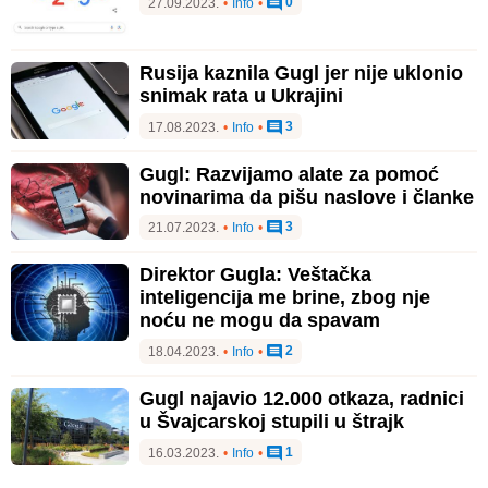
0
27.09.2023.
•
Info
•
Rusija kaznila Gugl jer nije uklonio
snimak rata u Ukrajini
3
17.08.2023.
•
Info
•
Gugl: Razvijamo alate za pomoć
novinarima da pišu naslove i članke
3
21.07.2023.
•
Info
•
Direktor Gugla: Veštačka
inteligencija me brine, zbog nje
noću ne mogu da spavam
2
18.04.2023.
•
Info
•
Gugl najavio 12.000 otkaza, radnici
u Švajcarskoj stupili u štrajk
1
16.03.2023.
•
Info
•