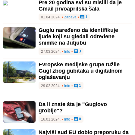
Pre 20 godina svi su mislili da je
Gmail prvoaprilska šala
1
01.04.2024.
•
Zabava
•
Guglu naređeno da identifikuje
ljude koji su gledali određene
snimke na Jutjubu
3
27.03.2024.
•
Info
•
Evropske medijske grupe tužile
Gugl zbog gubitaka u digitalnom
oglašavanju
1
29.02.2024.
•
Info
•
Da li znate šta je "Guglovo
groblje"?
0
16.01.2024.
•
Info
•
Najviši sud EU dobio preporuku da