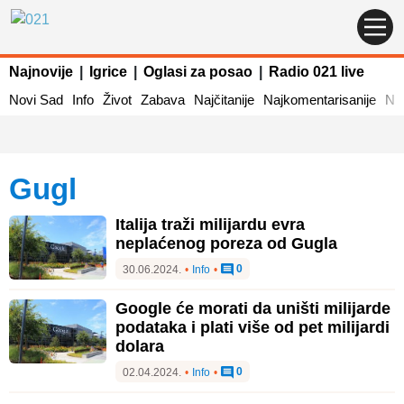
Najnovije
|
Igrice
|
Oglasi za posao
|
Radio 021 live
Novi Sad
Info
Život
Zabava
Najčitanije
Najkomentarisanije
Naj
gugl
Italija traži milijardu evra
neplaćenog poreza od Gugla
0
30.06.2024.
•
Info
•
Google će morati da uništi milijarde
podataka i plati više od pet milijardi
dolara
0
02.04.2024.
•
Info
•