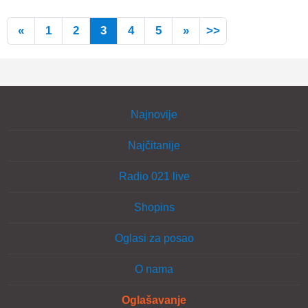
«
1
2
3
4
5
»
>>
Najnovije
Najčitanije
Radio 021 live
Shopins
Oglasi za posao
O nama
Oglašavanje