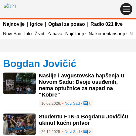
Najnovije
|
Igrice
|
Oglasi za posao
|
Radio 021 live
Novi Sad
Info
Život
Zabava
Najčitanije
Najkomentarisanije
Naj
Bogdan Jovičić
Nasilje i avgustovska hapšenja u
Novom Sadu: Dvoje osuđenih,
nema optužnice za napad na
"Kobre"
1
10.02.2026.
•
Novi Sad
•
Studentu FTN-a Bogdanu Jovičiću
ukinut kućni pritvor
5
26.12.2025.
•
Novi Sad
•