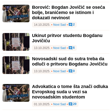
Borović: Bogdan Jovičić se oseća
bolje, branićemo se istinom i
dokazati nevinost
2
14.10.2025.
•
Novi Sad
•
Ukinut pritvor studentu Bogdanu
Jovičiću
6
13.10.2025.
•
Novi Sad
•
Novosadski sud do sutra treba da
odluči o pritvoru Bogdanu Jovičiću
0
13.10.2025.
•
Novi Sad
•
Advokatica o tome šta znači odluka
Evropskog suda u vezi sa
novosadskim studentom
20
01.10.2025.
•
Novi Sad
•