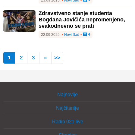
3
23.09.2025.
•
Novi Sad
•
Zdravstveno stanje studenta
Bogdana Jovičića nepromenjeno,
svakodnevno se prati
4
22.09.2025.
•
Novi Sad
•
1
2
3
»
>>
Najnovije
Najčitanije
Radio 021 live