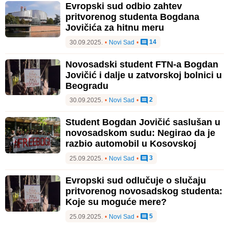
Evropski sud odbio zahtev
pritvorenog studenta Bogdana
Jovičića za hitnu meru
14
30.09.2025.
•
Novi Sad
•
Novosadski student FTN-a Bogdan
Jovičić i dalje u zatvorskoj bolnici u
Beogradu
2
30.09.2025.
•
Novi Sad
•
Student Bogdan Jovičić saslušan u
novosadskom sudu: Negirao da je
razbio automobil u Kosovskoj
3
25.09.2025.
•
Novi Sad
•
Evropski sud odlučuje o slučaju
pritvorenog novosadskog studenta:
Koje su moguće mere?
5
25.09.2025.
•
Novi Sad
•