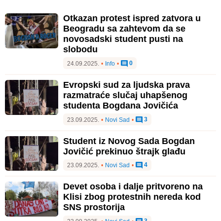
Otkazan protest ispred zatvora u
Beogradu sa zahtevom da se
novosadski student pusti na
slobodu
0
24.09.2025.
•
Info
•
Evropski sud za ljudska prava
razmatraće slučaj uhapšenog
studenta Bogdana Jovičića
3
23.09.2025.
•
Novi Sad
•
Student iz Novog Sada Bogdan
Jovičić prekinuo štrajk glađu
4
23.09.2025.
•
Novi Sad
•
Devet osoba i dalje pritvoreno na
Klisi zbog protestnih nereda kod
SNS prostorija