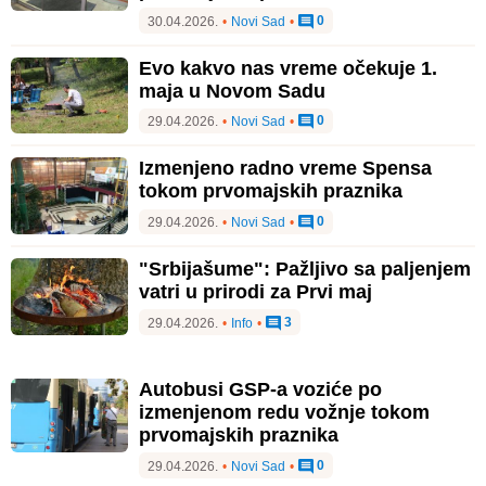
0
30.04.2026.
•
Novi Sad
•
Evo kakvo nas vreme očekuje 1.
maja u Novom Sadu
0
29.04.2026.
•
Novi Sad
•
Izmenjeno radno vreme Spensa
tokom prvomajskih praznika
0
29.04.2026.
•
Novi Sad
•
"Srbijašume": Pažljivo sa paljenjem
vatri u prirodi za Prvi maj
3
29.04.2026.
•
Info
•
Autobusi GSP-a voziće po
izmenjenom redu vožnje tokom
prvomajskih praznika
0
29.04.2026.
•
Novi Sad
•