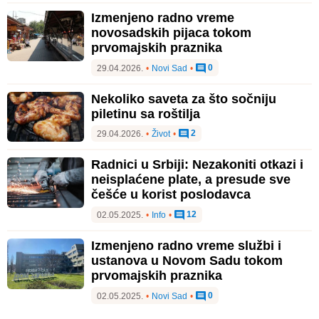
Izmenjeno radno vreme
novosadskih pijaca tokom
prvomajskih praznika
0
29.04.2026.
•
Novi Sad
•
Nekoliko saveta za što sočniju
piletinu sa roštilja
2
29.04.2026.
•
Život
•
Radnici u Srbiji: Nezakoniti otkazi i
neisplaćene plate, a presude sve
češće u korist poslodavca
12
02.05.2025.
•
Info
•
Izmenjeno radno vreme službi i
ustanova u Novom Sadu tokom
prvomajskih praznika
0
02.05.2025.
•
Novi Sad
•