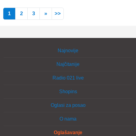
1
2
3
»
>>
Najnovije
Najčitanije
Radio 021 live
Shopins
Oglasi za posao
O nama
Oglašavanje