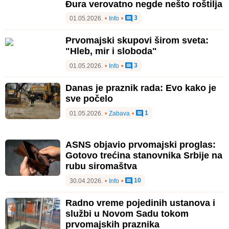
Đura verovatno negde nešto roštilja
3
01.05.2026.
•
Info
•
Prvomajski skupovi širom sveta:
"Hleb, mir i sloboda"
3
01.05.2026.
•
Info
•
Danas je praznik rada: Evo kako je
sve počelo
1
01.05.2026.
•
Zabava
•
ASNS objavio prvomajski proglas:
Gotovo trećina stanovnika Srbije na
rubu siromaštva
10
30.04.2026.
•
Info
•
Radno vreme pojedinih ustanova i
službi u Novom Sadu tokom
prvomajskih praznika