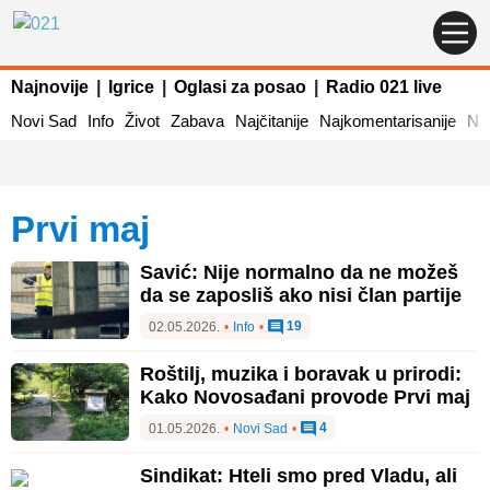
Najnovije
|
Igrice
|
Oglasi za posao
|
Radio 021 live
Novi Sad
Info
Život
Zabava
Najčitanije
Najkomentarisanije
Naj
prvi maj
Savić: Nije normalno da ne možeš
da se zaposliš ako nisi član partije
19
02.05.2026.
•
Info
•
Roštilj, muzika i boravak u prirodi:
Kako Novosađani provode Prvi maj
4
01.05.2026.
•
Novi Sad
•
Sindikat: Hteli smo pred Vladu, ali