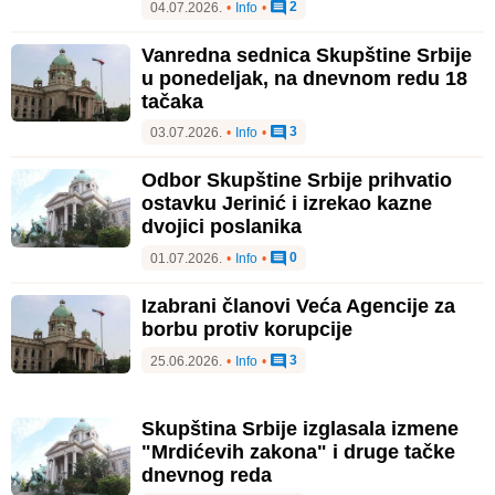
2
04.07.2026.
•
Info
•
Vanredna sednica Skupštine Srbije
u ponedeljak, na dnevnom redu 18
tačaka
3
03.07.2026.
•
Info
•
Odbor Skupštine Srbije prihvatio
ostavku Jerinić i izrekao kazne
dvojici poslanika
0
01.07.2026.
•
Info
•
Izabrani članovi Veća Agencije za
borbu protiv korupcije
3
25.06.2026.
•
Info
•
Skupština Srbije izglasala izmene
"Mrdićevih zakona" i druge tačke
dnevnog reda