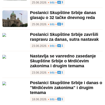
3
25.06.2026.
•
Info
•
Poslanici Skupštine Srbije danas
glasaju o 32 tačke dnevnog reda
0
25.06.2026.
•
Info
•
Poslanici Skupštine Srbije završili
raspravu za danas, sutra nastavak
1
23.06.2026.
•
Info
•
Nastavlja se vanredno zasedanje
Skupštine Srbije o Mrdićevim
zakonima i drugim temama
1
23.06.2026.
•
Info
•
Poslanici Skupštine Srbije i danas o
"Mrdićevim zakonima" i drugim
temama
1
18.06.2026.
•
Info
•