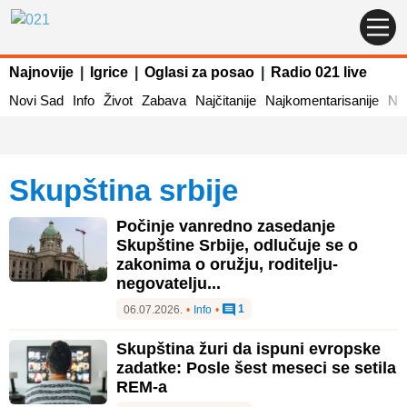
Najnovije
|
Igrice
|
Oglasi za posao
|
Radio 021 live
Novi Sad
Info
Život
Zabava
Najčitanije
Najkomentarisanije
Naj
skupština srbije
Počinje vanredno zasedanje
Skupštine Srbije, odlučuje se o
zakonima o oružju, roditelju-
negovatelju...
1
06.07.2026.
•
Info
•
Skupština žuri da ispuni evropske
zadatke: Posle šest meseci se setila
REM-a