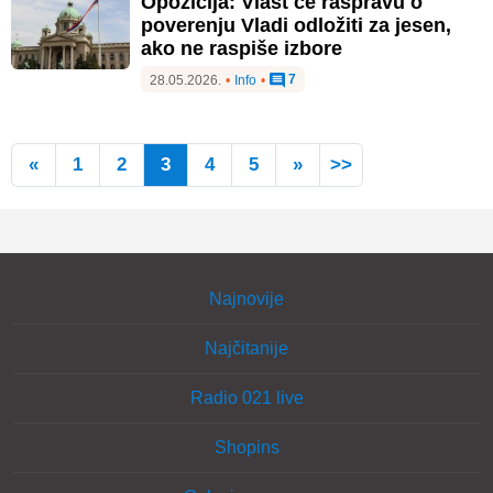
Opozicija: Vlast će raspravu o
poverenju Vladi odložiti za jesen,
ako ne raspiše izbore
7
28.05.2026.
•
Info
•
«
1
2
3
4
5
»
>>
Najnovije
Najčitanije
Radio 021 live
Shopins