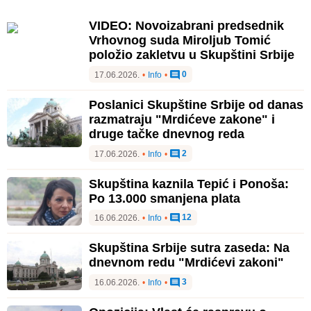
VIDEO: Novoizabrani predsednik
Vrhovnog suda Miroljub Tomić
položio zakletvu u Skupštini Srbije
0
17.06.2026.
•
Info
•
Poslanici Skupštine Srbije od danas
razmatraju "Mrdićeve zakone" i
druge tačke dnevnog reda
2
17.06.2026.
•
Info
•
Skupština kaznila Tepić i Ponoša:
Po 13.000 smanjena plata
12
16.06.2026.
•
Info
•
Skupština Srbije sutra zaseda: Na
dnevnom redu "Mrdićevi zakoni"
3
16.06.2026.
•
Info
•