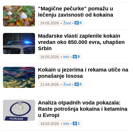
"Magične pečurke" pomažu u
lečenju zavisnosti od kokaina
0
24.05.2026.
•
Život
•
Mađarske vlasti zaplenile kokain
vredan oko 850.000 evra, uhapšen
Srbin
8
16.05.2026.
•
Info
•
Kokain u jezerima i rekama utiče na
ponašanje lososa
0
21.04.2026.
•
Život
•
Analiza otpadnih voda pokazala:
Raste potrošnja kokaina i ketamina
u Evropi
1
18.03.2026.
•
Info
•