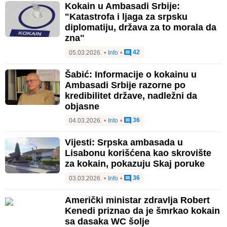
Kokain u Ambasadi Srbije:
"Katastrofa i ljaga za srpsku
diplomatiju, država za to morala da
zna"
42
05.03.2026.
•
Info
•
Šabić: Informacije o kokainu u
Ambasadi Srbije razorne po
kredibilitet države, nadležni da
objasne
36
04.03.2026.
•
Info
•
Vijesti: Srpska ambasada u
Lisabonu korišćena kao skrovište
za kokain, pokazuju Skaj poruke
36
03.03.2026.
•
Info
•
Američki ministar zdravlja Robert
Kenedi priznao da je šmrkao kokain
sa dasaka WC šolje