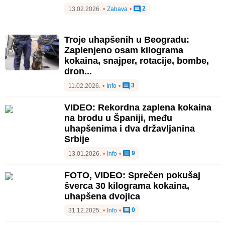
2
13.02.2026.
•
Zabava
•
Troje uhapšenih u Beogradu:
Zaplenjeno osam kilograma
kokaina, snajper, rotacije, bombe,
dron...
3
11.02.2026.
•
Info
•
VIDEO: Rekordna zaplena kokaina
na brodu u Španiji, među
uhapšenima i dva državljanina
Srbije
9
13.01.2026.
•
Info
•
FOTO, VIDEO: Sprečen pokušaj
šverca 30 kilograma kokaina,
uhapšena dvojica
0
31.12.2025.
•
Info
•