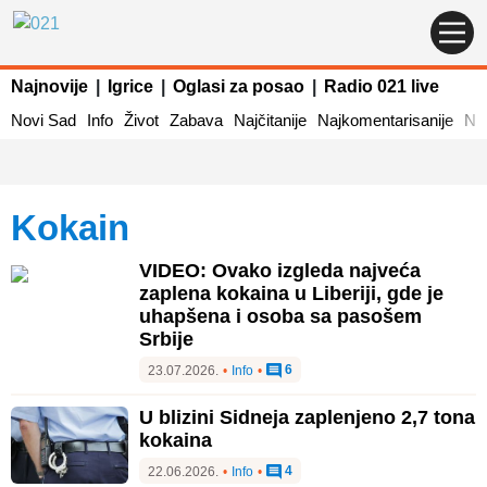
Najnovije
|
Igrice
|
Oglasi za posao
|
Radio 021 live
Novi Sad
Info
Život
Zabava
Najčitanije
Najkomentarisanije
Naj
kokain
VIDEO: Ovako izgleda najveća
zaplena kokaina u Liberiji, gde je
uhapšena i osoba sa pasošem
Srbije
6
23.07.2026.
•
Info
•
U blizini Sidneja zaplenjeno 2,7 tona
kokaina
4
22.06.2026.
•
Info
•