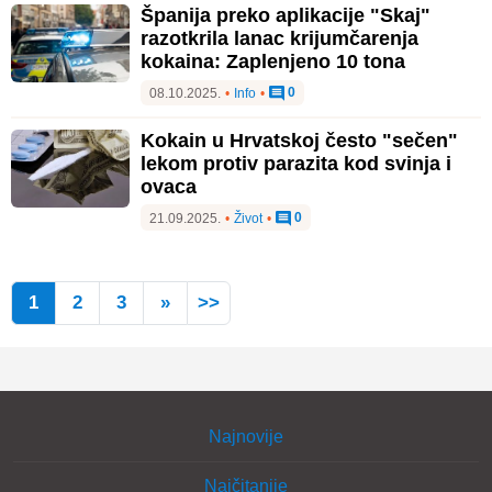
Španija preko aplikacije "Skaj"
razotkrila lanac krijumčarenja
kokaina: Zaplenjeno 10 tona
0
08.10.2025.
•
Info
•
Kokain u Hrvatskoj često "sečen"
lekom protiv parazita kod svinja i
ovaca
0
21.09.2025.
•
Život
•
1
2
3
»
>>
Najnovije
Najčitanije