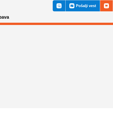
Pošalji vest
bava