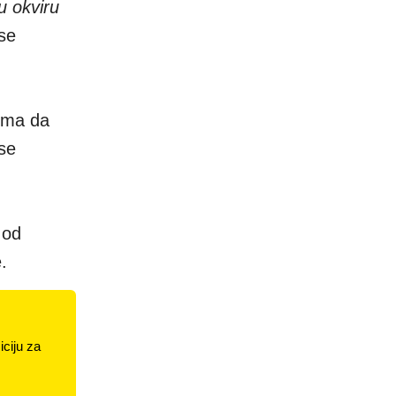
u okviru
 se
ima da
se
 od
.
ciju za