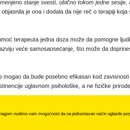
zmenjeno stanje svesti, obično tokom jedne sesije, 
, objasnila je ona i dodala da nije reč o terapiji koja
omoć terapeuta jedna doza može da pomogne ljud
razviju veće samosaosećanje, što može da doprine
tup mogao da bude posebno efikasan kod zavisnosti
tinencije uglavnom psihološke, a ne fizičke prirode
nagom nudimo vam mogućnost da na jednostavan način oglasite pozi