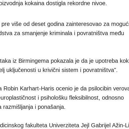
roizvodnja kokaina dostigla rekordne nivoe.
š pre više od deset godina zainteresovao za moguć
dstva za smanjenje kriminala i povratništva među
taka iz Birmingema pokazala je da je upotreba koka
lj uključenosti u krivični sistem i povratništva".
a Robin Karhart-Haris ocenio je da psilocibin verov
roplastičnost i psihološku fleksibilnost, odnosno
razmišljanja i ponašanja.
icinskog fakulteta Univerziteta Jejl Gabrijel Ažin-Li