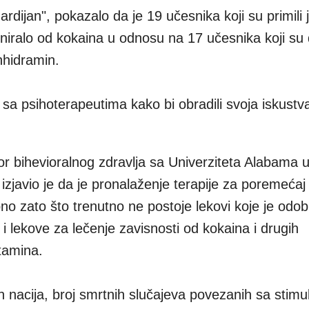
ardijan", pokazalo da je 19 učesnika koji su primili
niralo od kokaina u odnosu na 17 učesnika koji su d
nhidramin.
u sa psihoterapeutima kako bi obradili svoja iskust
sor bihevioralnog zdravlja sa Univerziteta Alabama 
izjavio je da je pronalaženje terapije za poremećaj
no zato što trenutno ne postoje lekovi koje je odobr
i lekove za lečenje zavisnosti od kokaina i drugih
tamina.
 nacija, broj smrtnih slučajeva povezanih sa stim