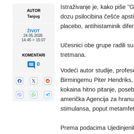
Istraživanje je, kako piše "G
AUTOR
dozu psilocibina češće apsti
Tanjug
placebo, antihistaminik dife
ŽIVOT
24.05.2026.
14:45 > 15:07
Učesnici obe grupe radili s
tretmana.
KOMENTARI
0
Vodeći autor studije, profe
Birmingemu Piter Hendriks, 
kokaina hitno pitanje, poseb
američka Agencija za hranu 
stimulansa, poput metamfe
Prema podacima Ujedinjenih