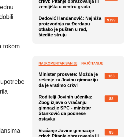
crkvi: Pitanje obrazovanja ili
 jednu
zemljišta u centru grada
obili
Đedović Handanović: Najniža
9399
proizvodnja na Đerdapu
otkako je pušten u rad,
štedite struju
va tokom
NAJKOMENTARISANIJE
NAJČITANIJE
u
Ministar prosvete: Možda je
163
rešenje za Jovinu gimnaziju
 upotrebe
da je vratimo crkvi
ila
Roditelji Jovinih učenika:
88
Zbog izjave o vraćanju
gimnazije SPC - ministar
Stanković da podnese
ostavku
ulansima
Vraćanje Jovine gimnazije
85
crkvi: Pitanje obrazovanja ili