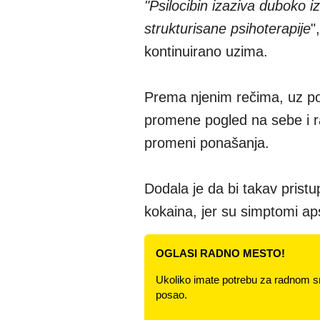
"Psilocibin izaziva duboko i
strukturisane psihoterapije
"
kontinuirano uzima.
Prema njenim rečima, uz p
promene pogled na sebe i 
promeni ponašanja.
Dodala je da bi takav pris
kokaina, jer su simptomi aps
OGLASI RADNO MESTO!
Ukoliko imate potrebu za radnom s
posao.