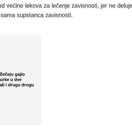
 od većine lekova za lečenje zavisnosti, jer ne deluj
 sama supstanca zavisnosti.
Bečeju gajio
urke u dve
mali i drugu drogu