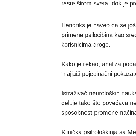
raste širom sveta, dok je p
Hendriks je naveo da se jo
primene psilocibina kao sre
korisnicima droge.
Kako je rekao, analiza poda
"najjači pojedinačni pokazate
Istraživač neuroloških nauk
deluje tako što povećava neu
sposobnost promene načina 
Klinička psihološkinja sa Med