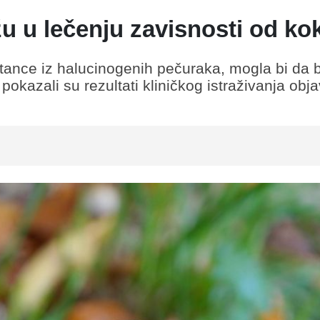
 u lečenju zavisnosti od ko
stance iz halucinogenih pečuraka, mogla bi da 
okazali su rezultati kliničkog istraživanja obj