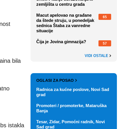
zemljišta u centru grada
Macut apelovao na građane
65
da štede struju, u ponedeljak
nost
sednica Štaba za vanredne
situacije
Čija je Jovina gimnazija?
57
VIDI OSTALE
ina bila
OGLASI ZA POSAO
atno
Radnica za kućne poslove, Novi Sad
grad
Promoteri / promoterke, Mataruška
Banja
Tesar, Zidar, Pomoćni radnik, Novi
bs istakla
Sad grad