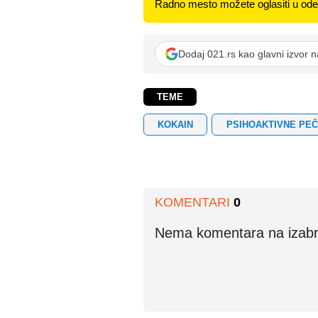
Radno mesto možete oglasiti u odel
Dodaj 021.rs kao glavni izvor 
TEME
KOKAIN
PSIHOAKTIVNE PE
KOMENTARI
0
Nema komentara na izabran