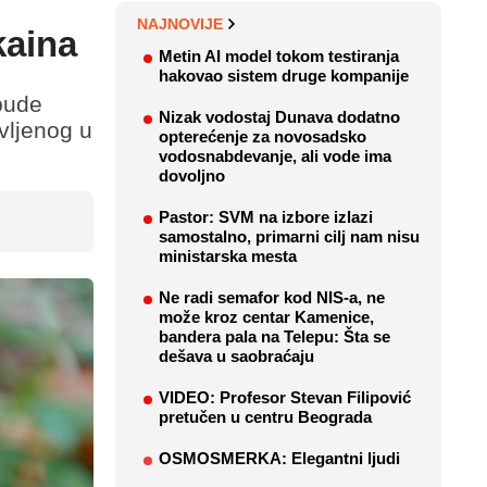
NAJNOVIJE
kaina
Metin AI model tokom testiranja
hakovao sistem druge kompanije
bude
Nizak vodostaj Dunava dodatno
avljenog u
opterećenje za novosadsko
vodosnabdevanje, ali vode ima
dovoljno
Pastor: SVM na izbore izlazi
samostalno, primarni cilj nam nisu
ministarska mesta
Ne radi semafor kod NIS-a, ne
može kroz centar Kamenice,
bandera pala na Telepu: Šta se
dešava u saobraćaju
VIDEO: Profesor Stevan Filipović
pretučen u centru Beograda
OSMOSMERKA: Elegantni ljudi