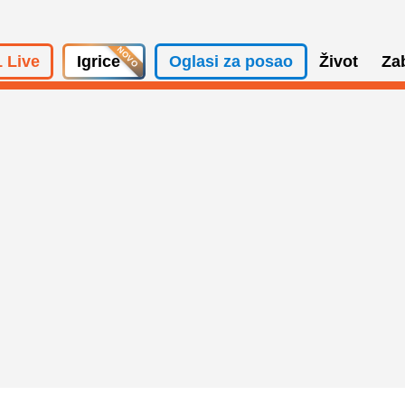
 Live
Igrice
Oglasi za posao
Život
Za