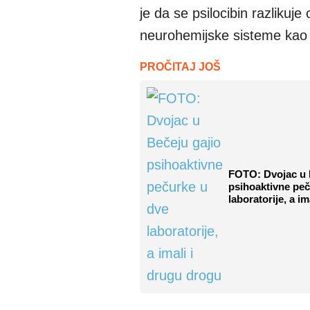
je da se psilocibin razlikuje
neurohemijske sisteme kao
PROČITAJ JOŠ
FOTO: Dvojac u 
psihoaktivne peč
laboratorije, a i