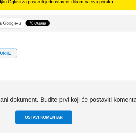
jku Oglasi za posao ili jednostavno klikom na ovu poruku.
na Google-u
ČURKE
i dokument. Budite prvi koji će postaviti komenta
OSTAVI KOMENTAR