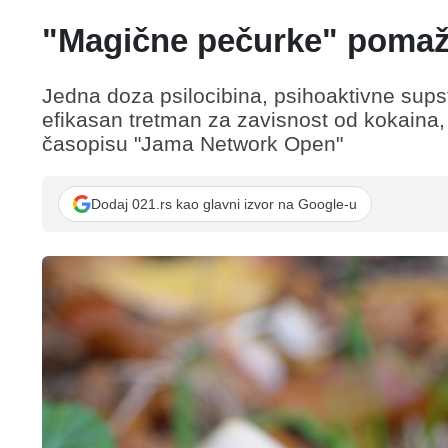
"Magične pečurke" pomažu
Jedna doza psilocibina, psihoaktivne sup
efikasan tretman za zavisnost od kokaina, p
časopisu "Jama Network Open"
Dodaj 021.rs kao glavni izvor na Google-u