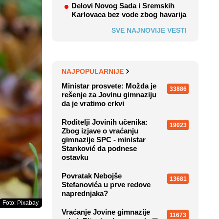
Delovi Novog Sada i Sremskih
Karlovaca bez vode zbog havarija
SVE NAJNOVIJE VESTI
NAJPOPULARNIJE
Ministar prosvete: Možda je
33886
rešenje za Jovinu gimnaziju
da je vratimo crkvi
Roditelji Jovinih učenika:
19023
Zbog izjave o vraćanju
gimnazije SPC - ministar
Stanković da podnese
ostavku
Povratak Nebojše
13681
Stefanovića u prve redove
naprednjaka?
Foto: Pixabay
Vraćanje Jovine gimnazije
11673