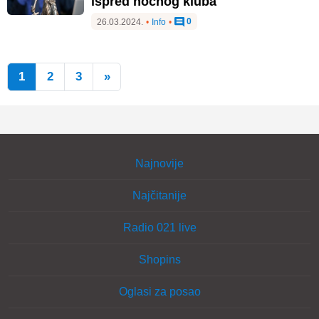
ispred noćnog kluba
0
26.03.2024.
•
Info
•
1
2
3
»
Najnovije
Najčitanije
Radio 021 live
Shopins
Oglasi za posao