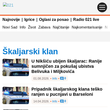
Najnovije
|
Igrice
|
Oglasi za posao
|
Radio 021 live
Novi Sad
Info
Život
Zabava
Najčitanije
Najkomentarisanije
Naj
škaljarski klan
U Nikšiću ubijen škaljarac: Ranije
sumnjičen za pokušaj ubistva
Belivuka i Miljkovića
0
01.08.2026.
•
Info
•
Pripadnik škaljarskog klana teško
ranjen u pucnjavi u Barseloni
0
14.04.2026.
•
Info
•