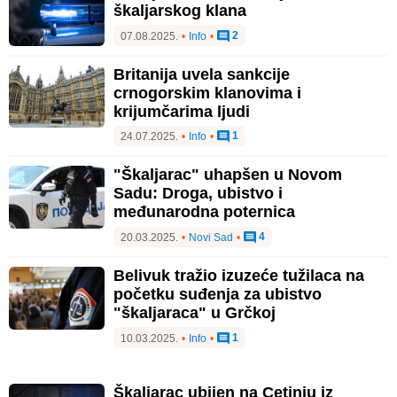
škaljarskog klana
2
07.08.2025.
•
Info
•
Britanija uvela sankcije
crnogorskim klanovima i
krijumčarima ljudi
1
24.07.2025.
•
Info
•
"Škaljarac" uhapšen u Novom
Sadu: Droga, ubistvo i
međunarodna poternica
4
20.03.2025.
•
Novi Sad
•
Belivuk tražio izuzeće tužilaca na
početku suđenja za ubistvo
"škaljaraca" u Grčkoj
1
10.03.2025.
•
Info
•
Škaljarac ubijen na Cetinju iz