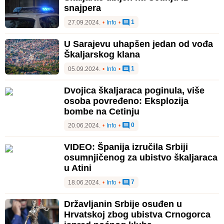
snajpera
1
27.09.2024.
•
Info
•
U Sarajevu uhapšen jedan od vođa
Škaljarskog klana
1
05.09.2024.
•
Info
•
Dvojica škaljaraca poginula, više
osoba povređeno: Eksplozija
bombe na Cetinju
0
20.06.2024.
•
Info
•
VIDEO: Španija izručila Srbiji
osumnjičenog za ubistvo škaljaraca
u Atini
7
18.06.2024.
•
Info
•
Državljanin Srbije osuđen u
Hrvatskoj zbog ubistva Crnogorca