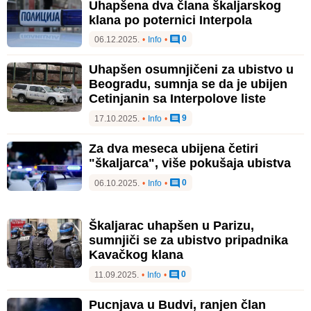
Uhapšena dva člana škaljarskog
klana po poternici Interpola
0
06.12.2025.
•
Info
•
Uhapšen osumnjičeni za ubistvo u
Beogradu, sumnja se da je ubijen
Cetinjanin sa Interpolove liste
9
17.10.2025.
•
Info
•
Za dva meseca ubijena četiri
"škaljarca", više pokušaja ubistva
0
06.10.2025.
•
Info
•
Škaljarac uhapšen u Parizu,
sumnjiči se za ubistvo pripadnika
Kavačkog klana
0
11.09.2025.
•
Info
•
Pucnjava u Budvi, ranjen član