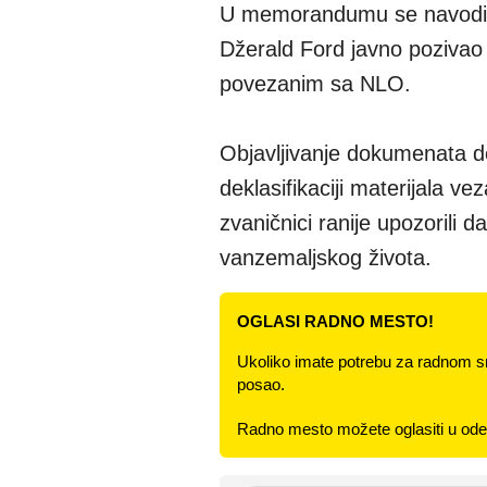
U memorandumu se navodi d
Džerald Ford javno pozivao
povezanim sa NLO.
Objavljivanje dokumenata d
deklasifikaciji materijala 
zvaničnici ranije upozorili 
vanzemaljskog života.
OGLASI RADNO MESTO!
Ukoliko imate potrebu za radnom s
posao.
Radno mesto možete oglasiti u odel