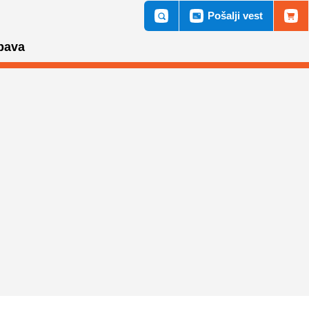
Pošalji vest
bava