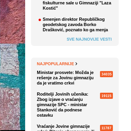
fiskulturne sale u Gimnaziji "Laza
Kostić"
Smenjen direktor Republičkog
geodetskog zavoda Borko
Drašković, poznato ko ga menja
SVE NAJNOVIJE VESTI
NAJPOPULARNIJE
Ministar prosvete: Možda je
34035
rešenje za Jovinu gimnaziju
da je vratimo crkvi
Roditelji Jovinih učenika:
19115
Zbog izjave o vraćanju
gimnazije SPC - ministar
Stanković da podnese
ostavku
Vraćanje Jovine gimnazije
11787