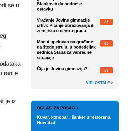
Stanković da podnese
odi se u
ostavku
Vraćanje Jovine gimnazije
85
crkvi: Pitanje obrazovanja ili
zemljišta u centru grada
reg
Macut apelovao na građane
65
.
da štede struju, u ponedeljak
sednica Štaba za vanredne
situacije
podataka
Čija je Jovina gimnazija?
58
 ranije
VIDI OSTALE
 je iz
OGLASI ZA POSAO
Kuvar, konobar i šanker u restoranu,
Novi Sad