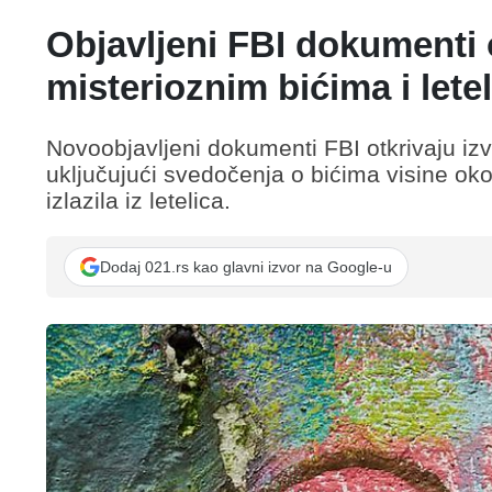
Objavljeni FBI dokumenti
misterioznim bićima i lete
Novoobjavljeni dokumenti FBI otkrivaju izv
uključujući svedočenja o bićima visine o
izlazila iz letelica.
Dodaj 021.rs kao glavni izvor na Google-u