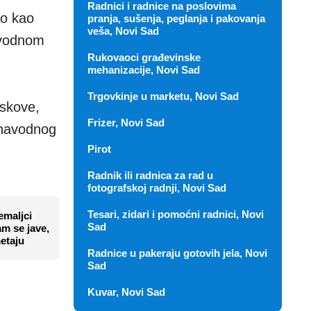
Radnici i radnice na poslovima
ao kao
pranja, sušenja, peglanja i pakovanja
veša, Novi Sad
avodnom
Rukovaoci građevinske
mehanizacije, Novi Sad
Trgovkinje u marketu, Novi Sad
iskove,
Frizer, Novi Sad
g navodnog
Pirot
Radnik ili radnica za rad u
fotografskoj radnji, Novi Sad
Tesari, zidari i pomoćni radnici, Novi
emaljci
Sad
m se jave,
metaju
Radnice u pakeraju gotovih jela, Novi
Sad
Kuvar, Novi Sad