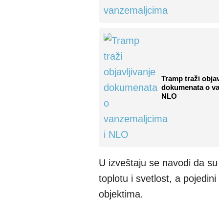
Tramp traži objav
dokumenata o va
NLO
U izveštaju se navodi da su 
toplotu i svetlost, a pojedin
objektima.