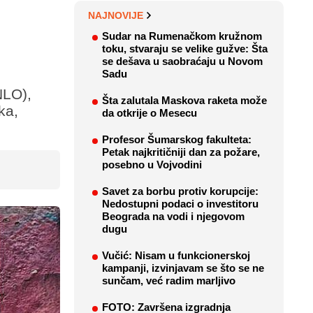
NAJNOVIJE
Sudar na Rumenačkom kružnom
toku, stvaraju se velike gužve: Šta
se dešava u saobraćaju u Novom
Sadu
NLO),
Šta zalutala Maskova raketa može
ka,
da otkrije o Mesecu
Profesor Šumarskog fakulteta:
Petak najkritičniji dan za požare,
posebno u Vojvodini
Savet za borbu protiv korupcije:
Nedostupni podaci o investitoru
Beograda na vodi i njegovom
dugu
Vučić: Nisam u funkcionerskoj
kampanji, izvinjavam se što se ne
sunčam, već radim marljivo
FOTO: Završena izgradnja