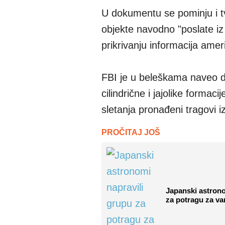
U dokumentu se pominju i t
objekte navodno "poslate i
prikrivanju informacija ame
FBI je u beleškama naveo da s
cilindrične i jajolike forma
sletanja pronađeni tragovi iz
PROČITAJ JOŠ
Japanski astrono
za potragu za v