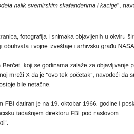
dela nalik svemirskim skafanderima i kacige
", nav
anica, fotografija i snimaka objavljenih u okviru ši
ji obuhvata i vojne izveštaje i arhivsku građu NASA
Berčet, koji se godinama zalaže za objavljivanje 
oj mreži X da je "ovo tek početak", navodeći da su
ostoje bile netačne.
BI datiran je na 19. oktobar 1966. godine i poslat
ancisku tadašnjem direktoru FBI pod naslovom
ti".