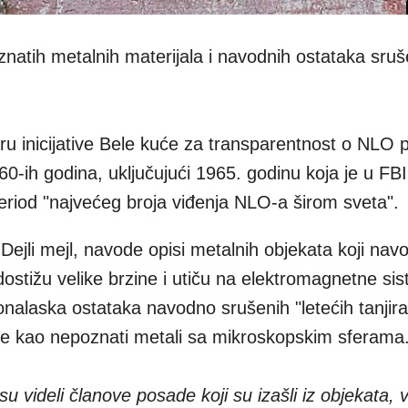
natih metalnih materijala i navodnih ostataka sruš
iru inicijative Bele kuće za transparentnost o NLO
60-ih godina, uključujući 1965. godinu koja je u FBI
iod "najvećeg broja viđenja NLO-a širom sveta".
Dejli mejl, navode opisi metalnih objekata koji nav
stižu velike brzine i utiču na elektromagnetne si
ronalaska ostataka navodno srušenih "letećih tanjira
ane kao nepoznati metali sa mikroskopskim sferama
 su videli članove posade koji su izašli iz objekata, 