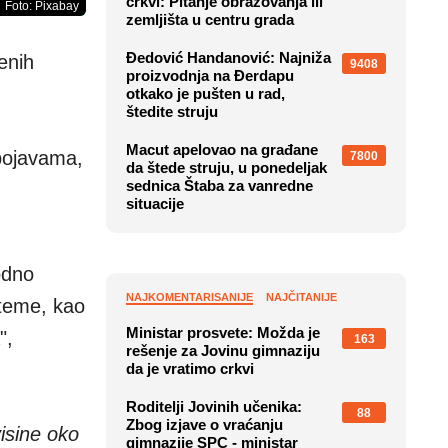
crkvi: Pitanje obrazovanja ili
Foto: Pixabay
zemljišta u centru grada
Đedović Handanović: Najniža
enih
9408
proizvodnja na Đerdapu
otkako je pušten u rad,
štedite struju
Macut apelovao na građane
 pojavama,
7800
da štede struju, u ponedeljak
sednica Štaba za vanredne
situacije
odno
NAJKOMENTARISANIJE
NAJČITANIJE
steme, kao
Ministar prosvete: Možda je
",
163
rešenje za Jovinu gimnaziju
.
da je vratimo crkvi
Roditelji Jovinih učenika:
88
Zbog izjave o vraćanju
visine oko
gimnazije SPC - ministar