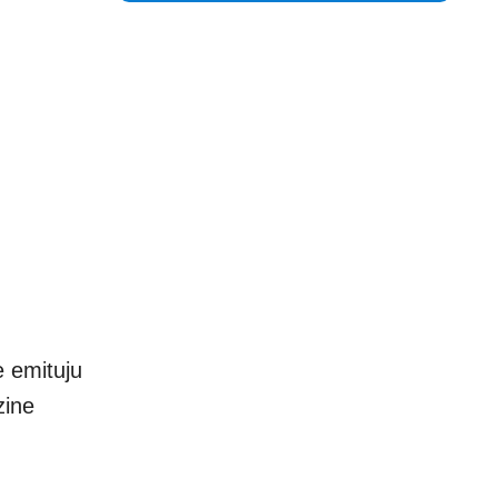
e emituju
zine