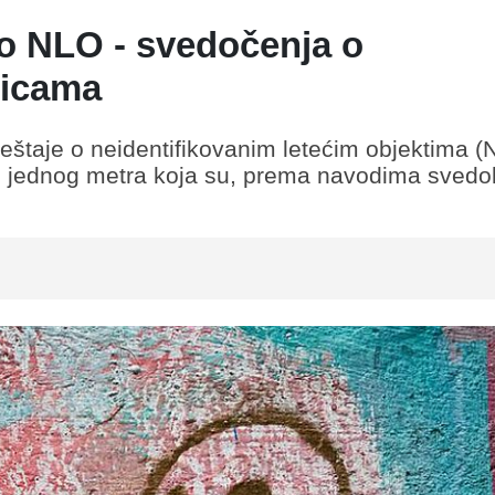
 o NLO - svedočenja o
licama
eštaje o neidentifikovanim letećim objektima (
ko jednog metra koja su, prema navodima svedo