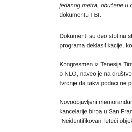
jedanog metra, obučene u o
dokumentu FBI.
Dokumenti su deo stotina str
programa deklasifikacije, ko
Kongresmen iz Tenesija Tim 
o NLO, naveo je na društven
tvrdnje da takvi podaci ne p
Novoobjavljeni memorandum F
kancelarije biroa u San Fr
"Neidentifikovani leteći objek