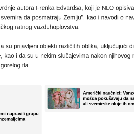
vrdnje autora Frenka Edvardsa, koji je NLO opisiv
z svemira da posmatraju Zemlju", kao i navodi o n
ričkog ratnog vazduhoplovstva.
u prijavljeni objekti različitih oblika, uključujući d
cije, kao i da su u nekim slučajevima nakon njihovo
gorelog tla.
Američki naučnici: Vanz
možda pokušavaju da na
ali svemirske oluje ih o
mi napravili grupu
anzemaljcima