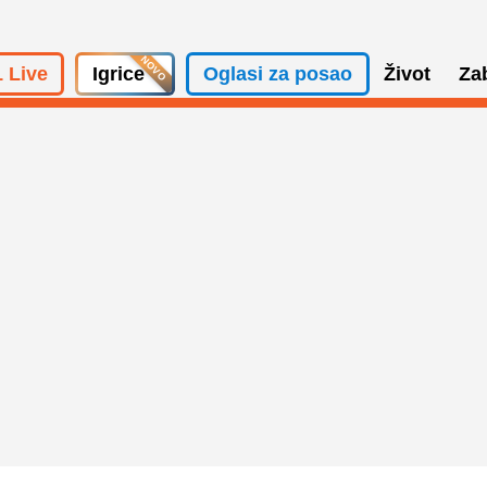
 Live
Igrice
Oglasi za posao
Život
Za