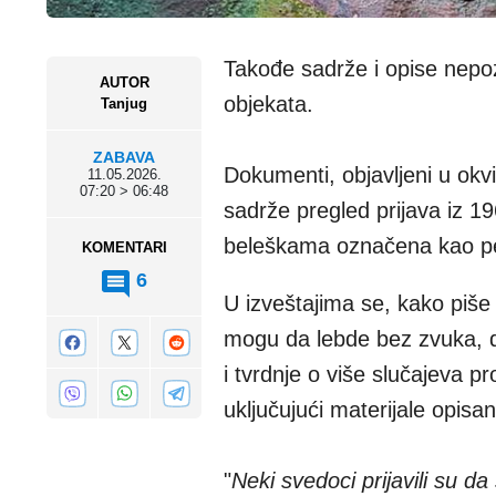
Takođe sadrže i opise nepoz
AUTOR
objekata.
Tanjug
ZABAVA
Dokumenti, objavljeni u okv
11.05.2026.
07:20 > 06:48
sadrže pregled prijava iz 19
beleškama označena kao per
KOMENTARI
6
U izveštajima se, kako piše 
mogu da lebde bez zvuka, do
i tvrdnje o više slučajeva p
uključujući materijale opis
"
Neki svedoci prijavili su da