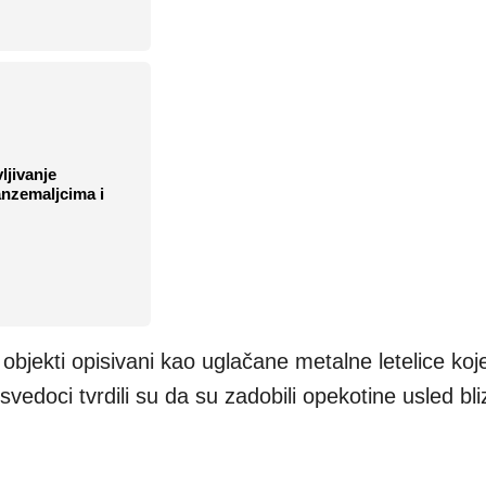
ljivanje
nzemaljcima i
objekti opisivani kao uglačane metalne letelice koj
i svedoci tvrdili su da su zadobili opekotine usled bli