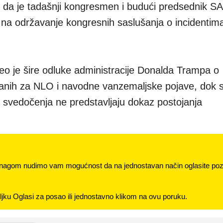
a je tadašnji kongresmen i budući predsednik S
 na održavanje kongresnih saslušanja o incidentim
eo je šire odluke administracije Donalda Trampa o
vezanih za NLO i navodne vanzemaljske pojave, dok 
da svedočenja ne predstavljaju dokaz postojanja
nagom nudimo vam mogućnost da na jednostavan način oglasite pozi
jku Oglasi za posao ili jednostavno klikom na ovu poruku.