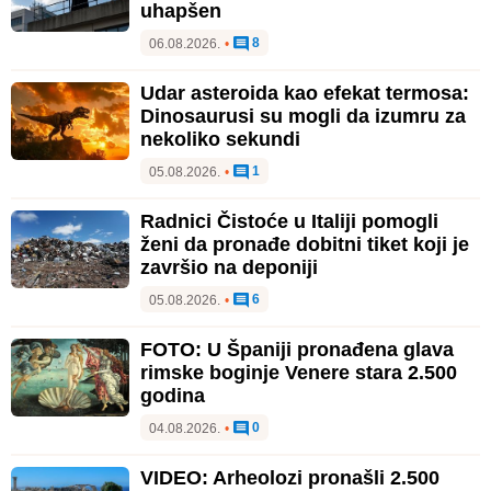
uhapšen
8
06.08.2026.
•
Udar asteroida kao efekat termosa:
Dinosaurusi su mogli da izumru za
nekoliko sekundi
1
05.08.2026.
•
Radnici Čistoće u Italiji pomogli
ženi da pronađe dobitni tiket koji je
završio na deponiji
6
05.08.2026.
•
FOTO: U Španiji pronađena glava
rimske boginje Venere stara 2.500
godina
0
04.08.2026.
•
VIDEO: Arheolozi pronašli 2.500