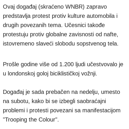
Ovaj događaj (skraćeno WNBR) zapravo
predstavlja protest protiv kulture automobila i
drugih povezanih tema. Učesnici takođe
protestuju protiv globalne zavisnosti od nafte,
istovremeno slaveći slobodu sopstvenog tela.
Prošle godine više od 1.200 ljudi učestvovalo je
u londonskoj goloj biciklističkoj vožnji.
Događaj je sada prebačen na nedelju, umesto
na subotu, kako bi se izbegli saobraćajni
problemi i protesti povezani sa manifestacijom
"Trooping the Colour".