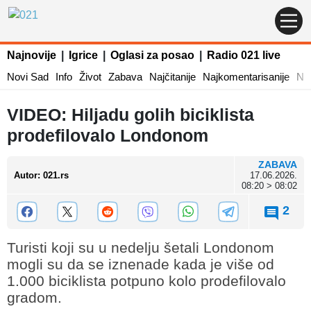
Najnovije
|
Igrice
|
Oglasi za posao
|
Radio 021 live
Novi Sad
Info
Život
Zabava
Najčitanije
Najkomentarisanije
Naj
VIDEO: Hiljadu golih biciklista
prodefilovalo Londonom
ZABAVA
Autor
:
021.rs
17.06.2026.
08:20 > 08:02
2
Turisti koji su u nedelju šetali Londonom
mogli su da se iznenade kada je više od
1.000 biciklista potpuno kolo prodefilovalo
gradom.