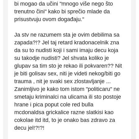
bi mogao da učini "mnogo više nego što
trenutno čini" kako bi sprečio mlade da
prisustvuju ovom događaju."
Ja stv ne razumem sta je ovim debilima sa
zapada?!? Jel taj retard kradonacelnik zna
da su to nudisti koji i sami imaju decu koja
su takodje nudisti? Jel shvata koliko je
glupav sa tim sto je rekao ili pokvaren?? Nit
je biti golisav sex, niti je videti nekog/biti go
trauma , nit je svaki sex zlostavljanje ...
Zanimljivo je kako tom istom "politicaru" ne
smetaju kriminalci na ulicama ili sto postoje
hrane i pica poput cole red bulla
mcdonaldsa grickalice razne slatkisi kao
cokolae itd itd, to je onako bas zdravo za
decu jel!?!?!