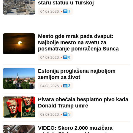
staru statuu u Turskoj
3
04.08.2026.
•
Mesto gde mrak pada dvaput:
Najbolje mesto na svetu za
posmatranje pomračenja Sunca
0
04.08.2026.
•
Estonija proglašena najboljom
zemljom za život
2
04.08.2026.
•
Pivara obećala besplatno pivo kada
Donald Tramp umre
5
03.08.2026.
•
VIDEO: Skoro 2.000 muzičara