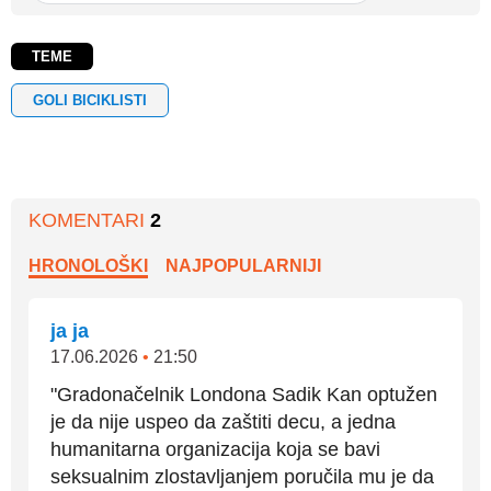
TEME
GOLI BICIKLISTI
KOMENTARI
2
HRONOLOŠKI
NAJPOPULARNIJI
ja ja
17.06.2026
•
21:50
"Gradonačelnik Londona Sadik Kan optužen
je da nije uspeo da zaštiti decu, a jedna
humanitarna organizacija koja se bavi
seksualnim zlostavljanjem poručila mu je da