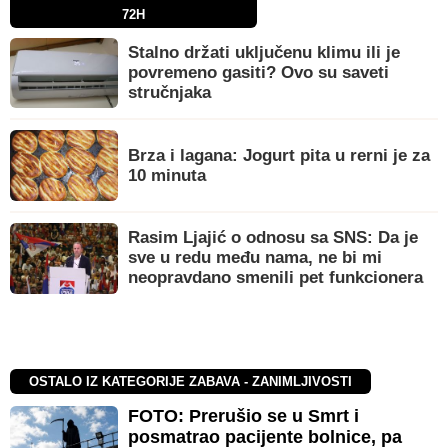
72H
Stalno držati uključenu klimu ili je
povremeno gasiti? Ovo su saveti
stručnjaka
Brza i lagana: Jogurt pita u rerni je za
10 minuta
Rasim Ljajić o odnosu sa SNS: Da je
sve u redu među nama, ne bi mi
neopravdano smenili pet funkcionera
OSTALO IZ KATEGORIJE ZABAVA - ZANIMLJIVOSTI
FOTO: Prerušio se u Smrt i
posmatrao pacijente bolnice, pa