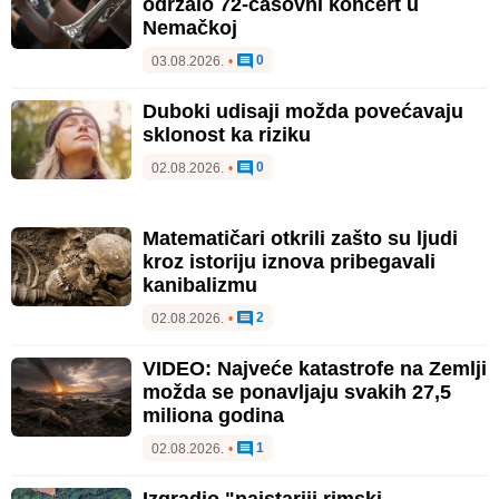
održalo 72-časovni koncert u
Nemačkoj
0
03.08.2026.
•
Duboki udisaji možda povećavaju
sklonost ka riziku
0
02.08.2026.
•
Matematičari otkrili zašto su ljudi
kroz istoriju iznova pribegavali
kanibalizmu
2
02.08.2026.
•
VIDEO: Najveće katastrofe na Zemlji
možda se ponavljaju svakih 27,5
miliona godina
1
02.08.2026.
•
Izgradio "najstariji rimski