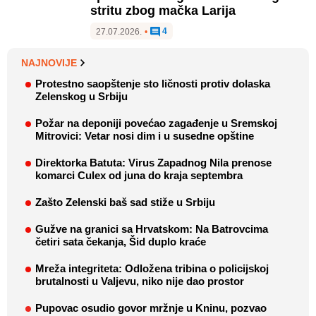
stritu zbog mačka Larija
4
27.07.2026.
•
NAJNOVIJE
Protestno saopštenje sto ličnosti protiv dolaska
Zelenskog u Srbiju
Požar na deponiji povećao zagađenje u Sremskoj
Mitrovici: Vetar nosi dim i u susedne opštine
Direktorka Batuta: Virus Zapadnog Nila prenose
komarci Culex od juna do kraja septembra
Zašto Zelenski baš sad stiže u Srbiju
Gužve na granici sa Hrvatskom: Na Batrovcima
četiri sata čekanja, Šid duplo kraće
Mreža integriteta: Odložena tribina o policijskoj
brutalnosti u Valjevu, niko nije dao prostor
Pupovac osudio govor mržnje u Kninu, pozvao