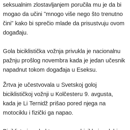
seksualnim zlostavljanjem poručila mu je da bi
mogao da učini "mnogo više nego što trenutno
čini" kako bi sprečio mlade da prisustvuju ovom
događaju.
Gola biciklistička vožnja privukla je nacionalnu
pažnju prošlog novembra kada je jedan učesnik
napadnut tokom događaja u Eseksu.
Žrtva je učestvovala u Svetskoj goloj
biciklističkoj vožnji u Kolčesteru 9. avgusta,
kada je Li Ternidž prišao pored njega na
motociklu i fizički ga napao.