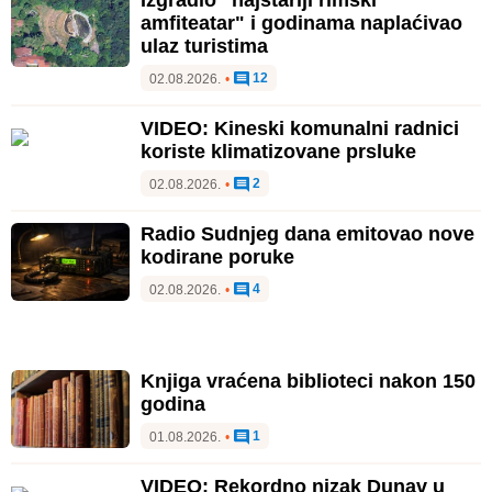
amfiteatar" i godinama naplaćivao
ulaz turistima
12
02.08.2026.
•
VIDEO: Kineski komunalni radnici
koriste klimatizovane prsluke
2
02.08.2026.
•
Radio Sudnjeg dana emitovao nove
kodirane poruke
4
02.08.2026.
•
Knjiga vraćena biblioteci nakon 150
godina
1
01.08.2026.
•
VIDEO: Rekordno nizak Dunav u