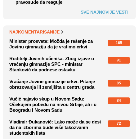
pravosuđe da reaguje
SVE NAJNOVIJE VESTI
NAJKOMENTARISANIJE
Ministar prosvete: Možda je rešenje za
165
Jovinu gimnaziju da je vratimo crkvi
Roditelji Jovinih učenika: Zbog izjave o
91
vraćanju gimnazije SPC - ministar
Stanković da podnese ostavku
Vraćanje Jovine gimnazije crkvi: Pitanje
85
obrazovanja ili zemljišta u centru grada
Vučić najavio skup u Novom Sadu:
84
Očekujem pobedu na nivou Srbije, ali i u
Beogradu i Novom Sadu
Vladimir Đukanović: Lako može da se desi
72
da na izborima bude više takozvanih
studentskih lista