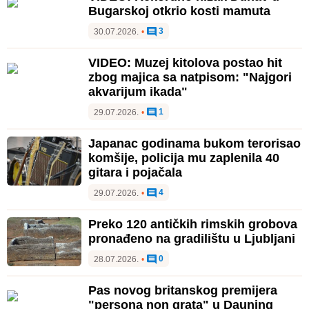
Bugarskoj otkrio kosti mamuta
3
30.07.2026.
•
VIDEO: Muzej kitolova postao hit
zbog majica sa natpisom: "Najgori
akvarijum ikada"
1
29.07.2026.
•
Japanac godinama bukom terorisao
komšije, policija mu zaplenila 40
gitara i pojačala
4
29.07.2026.
•
Preko 120 antičkih rimskih grobova
pronađeno na gradilištu u Ljubljani
0
28.07.2026.
•
Pas novog britanskog premijera
"persona non grata" u Dauning