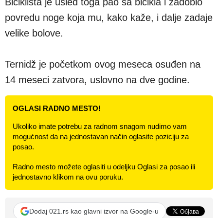
Biciklista je usled toga pao sa bicikla i zadobio
povredu noge koja mu, kako kaže, i dalje zadaje
velike bolove.
Ternidž je početkom ovog meseca osuđen na
14 meseci zatvora, uslovno na dve godine.
OGLASI RADNO MESTO!
Ukoliko imate potrebu za radnom snagom nudimo vam
mogućnost da na jednostavan način oglasite poziciju za
posao.
Radno mesto možete oglasiti u odeljku Oglasi za posao ili
jednostavno klikom na ovu poruku.
Dodaj 021.rs kao glavni izvor na Google-u