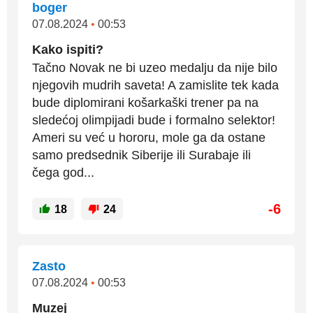
boger
07.08.2024
•
00:53
Kako ispiti?
Tačno Novak ne bi uzeo medalju da nije bilo
njegovih mudrih saveta! A zamislite tek kada
bude diplomirani košarkaški trener pa na
sledećoj olimpijadi bude i formalno selektor!
Ameri su već u hororu, mole ga da ostane
samo predsednik Siberije ili Surabaje ili
čega god...
-6
18
24
Zasto
07.08.2024
•
00:53
Muzej