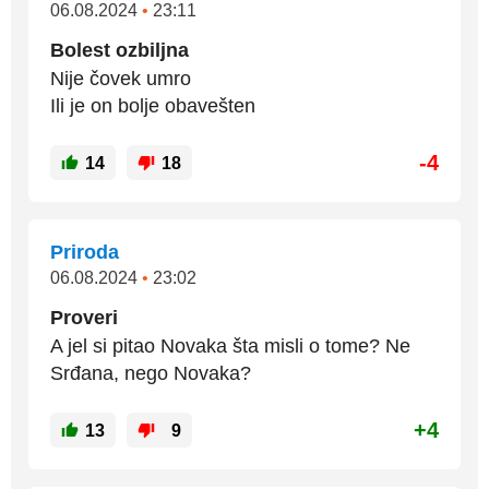
06.08.2024
•
23:11
Bolest ozbiljna
Nije čovek umro
Ili je on bolje obavešten
-4
14
18
Priroda
06.08.2024
•
23:02
Proveri
A jel si pitao Novaka šta misli o tome? Ne
Srđana, nego Novaka?
+4
13
9