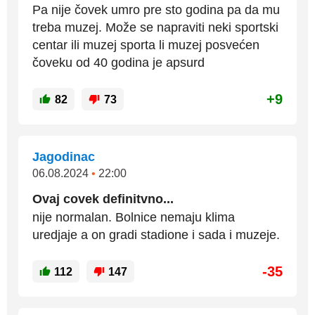
Pa nije čovek umro pre sto godina pa da mu
treba muzej. Može se napraviti neki sportski
centar ili muzej sporta li muzej posvećen
čoveku od 40 godina je apsurd
+9
82
73
Jagodinac
06.08.2024
•
22:00
Ovaj covek definitvno...
nije normalan. Bolnice nemaju klima
uredjaje a on gradi stadione i sada i muzeje.
-35
112
147