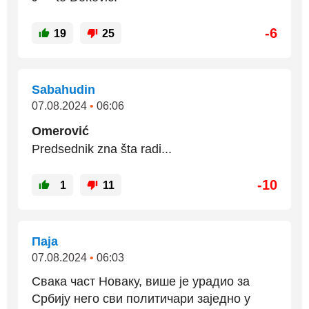
-6
19
25
Sabahudin
07.08.2024
•
06:06
Omerović
Predsednik zna šta radi...
-10
1
11
Паја
07.08.2024
•
06:03
Свака част Новаку, више је урадио за
Србију него сви политичари заједно у