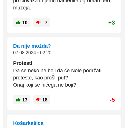
po Novaka i njemu namenite ogroman deo
muzeja.
+3
10
7
Da nije možda?
07.08.2024
•
02:20
Protesti
Da se neko ne boji da će Nole podržati
proteste, kao prošli put?
Onaj koji se ničega ne boji?
-5
13
18
Košarkašica