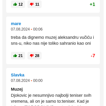
+1
12
11
mare
07.08.2024
•
00:06
treba da dignemo muzej aleksandru vučiću i
sns-u, niko nas nije toliko sahranio kao oni
-7
21
28
Slavka
07.08.2024
•
00:00
Muzej
Djokovic je nesumnjivo najbolji teniser svih
vremena, ali on je samo to:teniser. Kad je