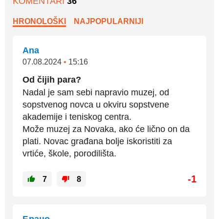
KOMENTARI
36
HRONOLOŠKI
NAJPOPULARNIJI
Ana
07.08.2024
•
15:16
Od čijih para?
Nadal je sam sebi napravio muzej, od
sopstvenog novca u okviru sopstvene
akademije i teniskog centra.
Može muzej za Novaka, ako će lično on da
plati. Novac građana bolje iskoristiti za
vrtiće, škole, porodilišta.
-1
7
8