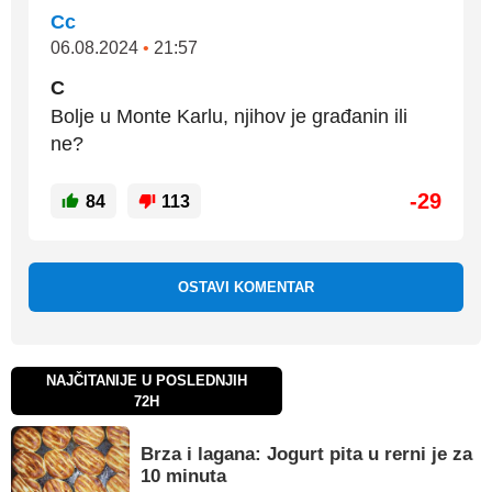
Cc
06.08.2024
•
21:57
C
Bolje u Monte Karlu, njihov je građanin ili
ne?
-29
84
113
OSTAVI KOMENTAR
NAJČITANIJE U POSLEDNJIH
72H
Brza i lagana: Jogurt pita u rerni je za
10 minuta