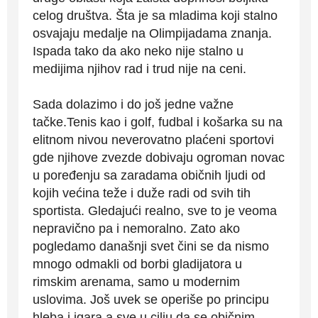
celog društva. Šta je sa mladima koji stalno
osvajaju medalje na Olimpijadama znanja.
Ispada tako da ako neko nije stalno u
medijima njihov rad i trud nije na ceni.
Sada dolazimo i do još jedne važne
tačke.Tenis kao i golf, fudbal i košarka su na
elitnom nivou neverovatno plaćeni sportovi
gde njihove zvezde dobivaju ogroman novac
u poređenju sa zaradama običnih ljudi od
kojih većina teže i duže radi od svih tih
sportista. Gledajući realno, sve to je veoma
nepravično pa i nemoralno. Zato ako
pogledamo današnji svet čini se da nismo
mnogo odmakli od borbi gladijatora u
rimskim arenama, samo u modernim
uslovima. Još uvek se operiše po principu
hleba i igara a sve u cilju da se običnim