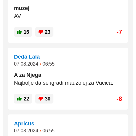
muzej
AV
-7
16
23
Deda Lala
07.08.2024
•
06:55
A za Njega
Najbolje da se igradi mauzolej za Vucica.
-8
22
30
Apricus
07.08.2024
•
06:55