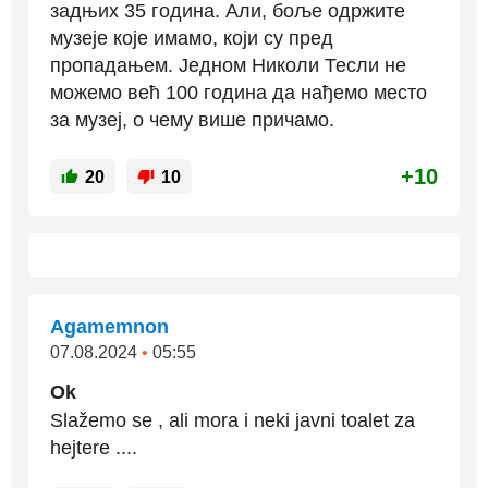
задњих 35 година. Али, боље одржите
музеје које имамо, који су пред
пропадањем. Једном Николи Тесли не
можемо већ 100 година да нађемо место
за музеј, о чему више причамо.
+10
20
10
Agamemnon
07.08.2024
•
05:55
Ok
Slažemo se , ali mora i neki javni toalet za
hejtere ....