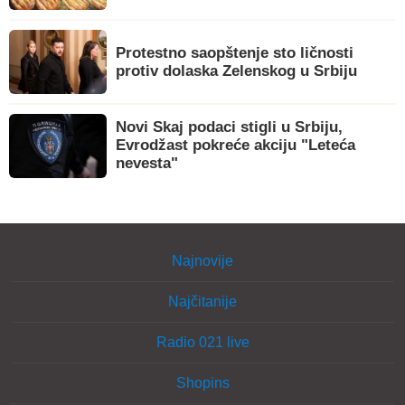
Protestno saopštenje sto ličnosti
protiv dolaska Zelenskog u Srbiju
Novi Skaj podaci stigli u Srbiju,
Evrodžast pokreće akciju "Leteća
nevesta"
Najnovije
Najčitanije
Radio 021 live
Shopins