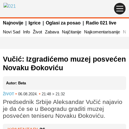
Najnovije
|
Igrice
|
Oglasi za posao
|
Radio 021 live
Novi Sad
Info
Život
Zabava
Najčitanije
Najkomentarisanije
Naj
Vučić: Izgradićemo muzej posvećen
Novaku Đokoviću
Autor: Beta
•
•
ŽIVOT
06.08.2024.
21:48 > 21:32
Predsednik Srbije Aleksandar Vučić najavio
je da će se u Beogradu graditi muzej
posvećen teniseru Novaku Đokoviću.