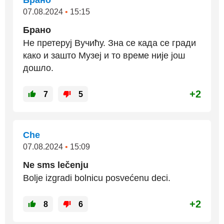
Брано
07.08.2024
•
15:15
Брано
Не претеруј Вучићу. Зна се када се гради
како и зашто Музеј и то време није још
дошло.
+2
7
5
Che
07.08.2024
•
15:09
Ne sms lečenju
Bolje izgradi bolnicu posvećenu deci.
+2
8
6