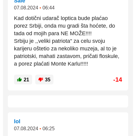
Sale
07.08.2024
•
06:44
Kad dotični udarač loptica bude plaćao
porez Srbiji, onda mu gradi šta hoćete, do
tada od mojih para NE MOŽE!!!!
Srbiju je ,,veliki patriota" za celu svoju
karijeru oštetio za nekoliko muzeja, al to je
patriotski, mahati zastavom, pričati floskule,
a porez plaćati Monte Karlu!!!!!
-14
21
35
lol
07.08.2024
•
06:25