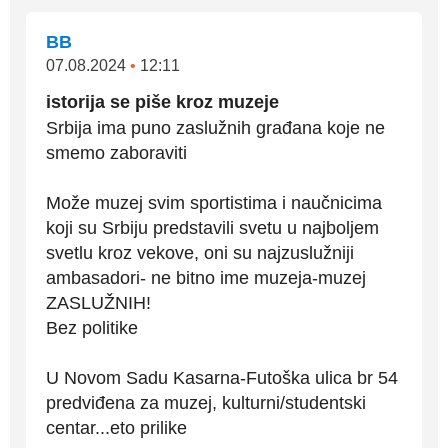
BB
07.08.2024
•
12:11
istorija se piše kroz muzeje
Srbija ima puno zaslužnih građana koje ne
smemo zaboraviti
Može muzej svim sportistima i naučnicima
koji su Srbiju predstavili svetu u najboljem
svetlu kroz vekove, oni su najzuslužniji
ambasadori- ne bitno ime muzeja-muzej
ZASLUŽNIH!
Bez politike
U Novom Sadu Kasarna-Futoška ulica br 54
predviđena za muzej, kulturni/studentski
centar...eto prilike