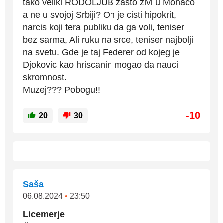
tako veliki RODOLJUB zasto zivi u Monaco
a ne u svojoj Srbiji? On je cisti hipokrit,
narcis koji tera publiku da ga voli, teniser
bez sarma, Ali ruku na srce, teniser najbolji
na svetu. Gde je taj Federer od kojeg je
Djokovic kao hriscanin mogao da nauci
skromnost.
Muzej??? Pobogu!!
-10
20
30
Saša
06.08.2024
•
23:50
Licemerje