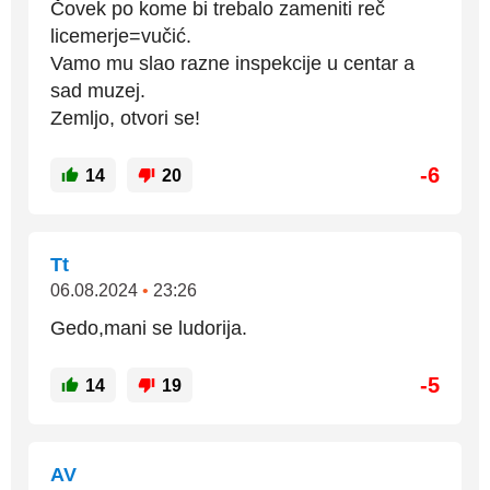
Čovek po kome bi trebalo zameniti reč
licemerje=vučić.
Vamo mu slao razne inspekcije u centar a
sad muzej.
Zemljo, otvori se!
-6
14
20
Tt
06.08.2024
•
23:26
Gedo,mani se ludorija.
-5
14
19
AV