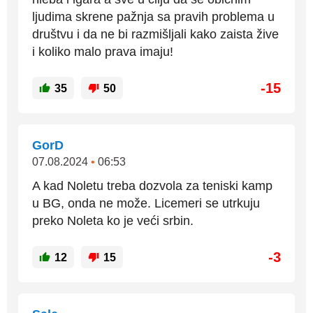
ljudima skrene pažnja sa pravih problema u
društvu i da ne bi razmišljali kako zaista žive
i koliko malo prava imaju!
-15
35
50
GorD
07.08.2024
•
06:53
A kad Noletu treba dozvola za teniski kamp
u BG, onda ne može. Licemeri se utrkuju
preko Noleta ko je veći srbin.
-3
12
15