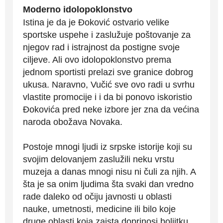
Moderno idolopoklonstvo
Istina je da je Đoković ostvario velike
sportske uspehe i zaslužuje poštovanje za
njegov rad i istrajnost da postigne svoje
ciljeve. Ali ovo idolopoklonstvo prema
jednom sportisti prelazi sve granice dobrog
ukusa. Naravno, Vučić sve ovo radi u svrhu
vlastite promocije i i da bi ponovo iskoristio
Đokovića pred neke izbore jer zna da većina
naroda obožava Novaka.
Postoje mnogi ljudi iz srpske istorije koji su
svojim delovanjem zaslužili neku vrstu
muzeja a danas mnogi nisu ni čuli za njih. A
šta je sa onim ljudima šta svaki dan vredno
rade daleko od očiju javnosti u oblasti
nauke, umetnosti, medicine ili bilo koje
druge oblasti koja zaista doprinosi boljitku