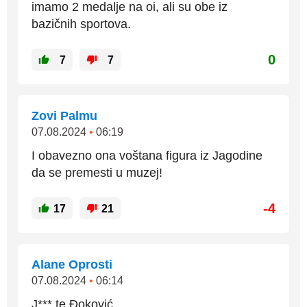
imamo 2 medalje na oi, ali su obe iz
bazičnih sportova.
0
7
7
Zovi Palmu
07.08.2024
•
06:19
I obavezno ona voštana figura iz Jagodine
da se premesti u muzej!
-4
17
21
Alane Oprosti
07.08.2024
•
06:14
J*** te Đoković.