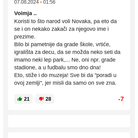
07.08.2024
•
01:56
Voimja ..
Koristi to što narod voli Novaka, pa eto da
se i on nekako zakači za njegovo ime i
prezime.
Bilo bi pametnije da grade škole, vrtiće,
igrališta za decu, da se možda neko seti da
imamo neki lep park,... Ne, oni npr. grade
stadione, a u fudbalu smo dno dna!
Eto, stiže i do muzeja! Sve bi da "poradi u
ovoj zemlji", jer misli da samo on sve zna.
-7
21
28