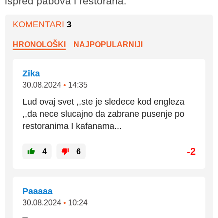
ispred pabova i restorana.
KOMENTARI
3
HRONOLOŠKI
NAJPOPULARNIJI
Zika
30.08.2024
•
14:35
Lud ovaj svet ,,ste je sledece kod engleza
,,da nece slucajno da zabrane pusenje po
restoranima I kafanama...
-2
4
6
Paaaaa
30.08.2024
•
10:24