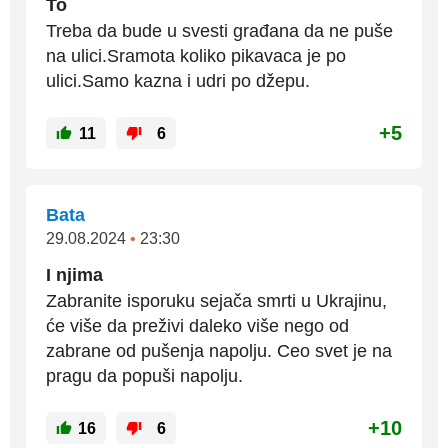
To
Treba da bude u svesti građana da ne puše
na ulici.Sramota koliko pikavaca je po
ulici.Samo kazna i udri po džepu.
+5
11
6
Bata
29.08.2024
•
23:30
I njima
Zabranite isporuku sejača smrti u Ukrajinu,
će više da preživi daleko više nego od
zabrane od pušenja napolju. Ceo svet je na
pragu da popuši napolju.
+10
16
6