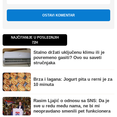
OSTAVI KOMENTAR
NAJČITANIJE U POSLEDNJIH
72H
Stalno držati uključenu klimu ili je
povremeno gasiti? Ovo su saveti
stručnjaka
Brza i lagana: Jogurt pita u rerni je za
10 minuta
Rasim Ljajić o odnosu sa SNS: Da je
sve u redu među nama, ne bi mi
neopravdano smenili pet funkcionera