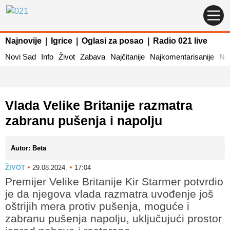
Najnovije
|
Igrice
|
Oglasi za posao
|
Radio 021 live
Novi Sad
Info
Život
Zabava
Najčitanije
Najkomentarisanije
Naj
Vlada Velike Britanije razmatra
zabranu pušenja i napolju
Autor: Beta
•
•
ŽIVOT
29.08.2024.
17:04
Premijer Velike Britanije Kir Starmer potvrdio
je da njegova vlada razmatra uvođenje još
oštrijih mera protiv pušenja, moguće i
zabranu pušenja napolju, uključujući prostor