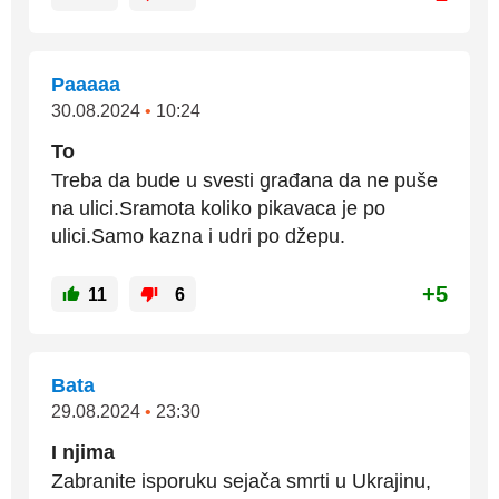
Paaaaa
30.08.2024
•
10:24
To
Treba da bude u svesti građana da ne puše
na ulici.Sramota koliko pikavaca je po
ulici.Samo kazna i udri po džepu.
+5
11
6
Bata
29.08.2024
•
23:30
I njima
Zabranite isporuku sejača smrti u Ukrajinu,