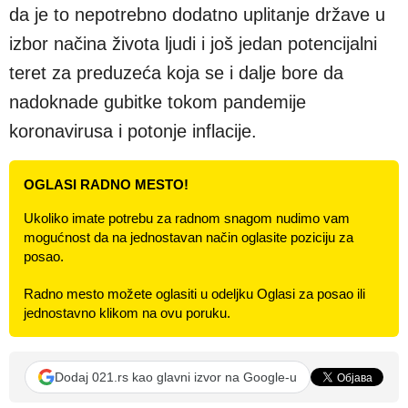
da je to nepotrebno dodatno uplitanje države u
izbor načina života ljudi i još jedan potencijalni
teret za preduzeća koja se i dalje bore da
nadoknade gubitke tokom pandemije
koronavirusa i potonje inflacije.
OGLASI RADNO MESTO!
Ukoliko imate potrebu za radnom snagom nudimo vam
mogućnost da na jednostavan način oglasite poziciju za
posao.
Radno mesto možete oglasiti u odeljku Oglasi za posao ili
jednostavno klikom na ovu poruku.
Dodaj 021.rs kao glavni izvor na Google-u