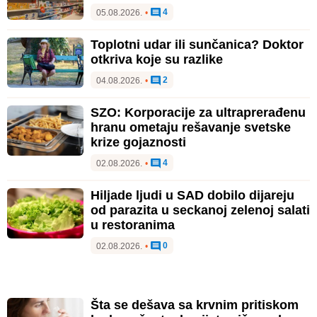
4
05.08.2026.
•
Toplotni udar ili sunčanica? Doktor
otkriva koje su razlike
2
04.08.2026.
•
SZO: Korporacije za ultraprerađenu
hranu ometaju rešavanje svetske
krize gojaznosti
4
02.08.2026.
•
Hiljade ljudi u SAD dobilo dijareju
od parazita u seckanoj zelenoj salati
u restoranima
0
02.08.2026.
•
Šta se dešava sa krvnim pritiskom