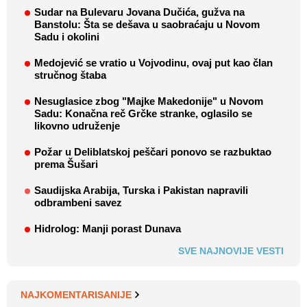
Sudar na Bulevaru Jovana Dučića, gužva na
Banstolu: Šta se dešava u saobraćaju u Novom
Sadu i okolini
Medojević se vratio u Vojvodinu, ovaj put kao član
stručnog štaba
Nesuglasice zbog "Majke Makedonije" u Novom
Sadu: Konačna reč Grčke stranke, oglasilo se
likovno udruženje
Požar u Deliblatskoj peščari ponovo se razbuktao
prema Šušari
Saudijska Arabija, Turska i Pakistan napravili
odbrambeni savez
Hidrolog: Manji porast Dunava
SVE NAJNOVIJE VESTI
NAJKOMENTARISANIJE