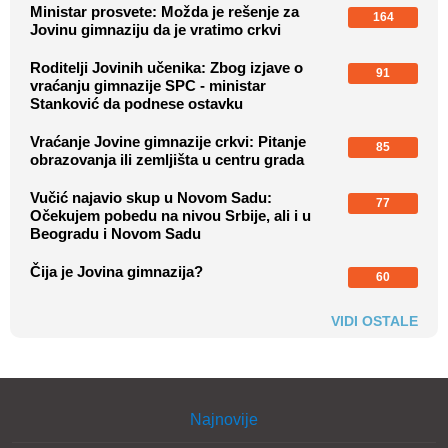
Ministar prosvete: Možda je rešenje za
164
Jovinu gimnaziju da je vratimo crkvi
Roditelji Jovinih učenika: Zbog izjave o
91
vraćanju gimnazije SPC - ministar
Stanković da podnese ostavku
Vraćanje Jovine gimnazije crkvi: Pitanje
85
obrazovanja ili zemljišta u centru grada
Vučić najavio skup u Novom Sadu:
77
Očekujem pobedu na nivou Srbije, ali i u
Beogradu i Novom Sadu
Čija je Jovina gimnazija?
60
VIDI OSTALE
Najnovije