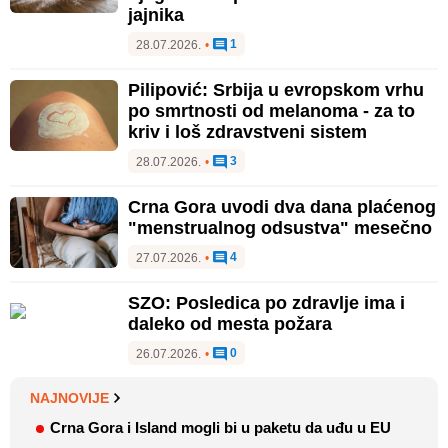
jajnika
1
28.07.2026.
•
Pilipović: Srbija u evropskom vrhu
po smrtnosti od melanoma - za to
kriv i loš zdravstveni sistem
3
28.07.2026.
•
Crna Gora uvodi dva dana plaćenog
"menstrualnog odsustva" mesečno
4
27.07.2026.
•
SZO: Posledica po zdravlje ima i
daleko od mesta požara
0
26.07.2026.
•
NAJNOVIJE
Crna Gora i Island mogli bi u paketu da uđu u EU