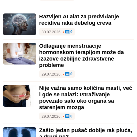
Razvijen AI alat za predviđanje
recidiva raka debelog creva
0
30.07.2026.
•
Odlaganje menstruacije
hormonskom terapijom može da
izazove ozbiljne zdravstvene
probleme
0
29.07.2026.
•
Nije važna samo količina masti, već
i gde se nalazi: Istraživanje
povezalo salo oko organa sa
starenjem mozga
0
29.07.2026.
•
Zašto jedan pušač dobije rak pluća,
a drugi ne?