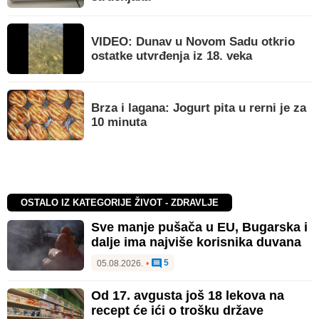
VIDEO: Dunav u Novom Sadu otkrio
ostatke utvrđenja iz 18. veka
Brza i lagana: Jogurt pita u rerni je za
10 minuta
OSTALO IZ KATEGORIJE ŽIVOT - ZDRAVLJE
Sve manje pušača u EU, Bugarska i
dalje ima najviše korisnika duvana
5
05.08.2026.
•
Od 17. avgusta još 18 lekova na
recept će ići o trošku države