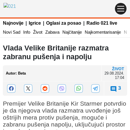
Najnovije
|
Igrice
|
Oglasi za posao
|
Radio 021 live
Novi Sad
Info
Život
Zabava
Najčitanije
Najkomentarisanije
Naj
Vlada Velike Britanije razmatra
zabranu pušenja i napolju
ŽIVOT
Autor
:
Beta
29.08.2024.
17:04
3
Premijer Velike Britanije Kir Starmer potvrdio
je da njegova vlada razmatra uvođenje još
oštrijih mera protiv pušenja, moguće i
zabranu pušenja napolju, uključujući prostor