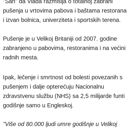
"San" da Vlada razmišlja o totalnoj zabrani
pušenja u vrtovima pabova i baštama restorana
i izvan bolnica, univerziteta i sportskih terena.
Pušenje je u Velikoj Britaniji od 2007. godine
zabranjeno u pabovima, restoranima i na većini
radnih mesta.
Ipak, lečenje i smrtnost od bolesti povezanih s
pušenjem i dalje opterećuju Nacionalnu
zdravstvenu službu (NHS) sa 2,5 milijarde funti
godišnje samo u Engleskoj.
"Više od 80.000 ljudi umre godišnje u Velikoj