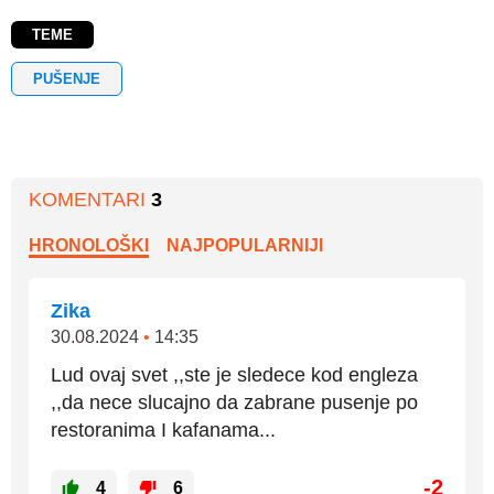
TEME
PUŠENJE
KOMENTARI
3
HRONOLOŠKI
NAJPOPULARNIJI
Zika
30.08.2024
•
14:35
Lud ovaj svet ,,ste je sledece kod engleza
,,da nece slucajno da zabrane pusenje po
restoranima I kafanama...
-2
4
6