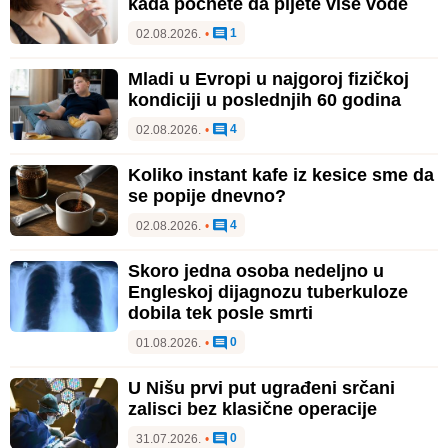
kada počnete da pijete više vode
1
02.08.2026.
•
Mladi u Evropi u najgoroj fizičkoj
kondiciji u poslednjih 60 godina
4
02.08.2026.
•
Koliko instant kafe iz kesice sme da
se popije dnevno?
4
02.08.2026.
•
Skoro jedna osoba nedeljno u
Engleskoj dijagnozu tuberkuloze
dobila tek posle smrti
0
01.08.2026.
•
U Nišu prvi put ugrađeni srčani
zalisci bez klasične operacije
0
31.07.2026.
•