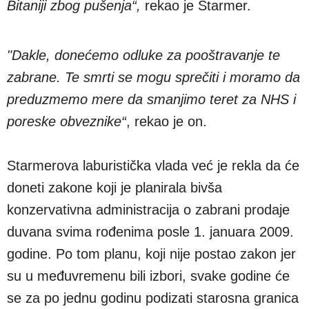
Bitaniji zbog pušenja“,
rekao je Starmer.
"Dakle, donećemo odluke za pooštravanje te
zabrane. Te smrti se mogu sprečiti i moramo da
preduzmemo mere da smanjimo teret za NHS i
poreske obveznike“
, rekao je on.
Starmerova laburistička vlada već je rekla da će
doneti zakone koji je planirala bivša
konzervativna administracija o zabrani prodaje
duvana svima rođenima posle 1. januara 2009.
godine. Po tom planu, koji nije postao zakon jer
su u međuvremenu bili izbori, svake godine će
se za po jednu godinu podizati starosna granica