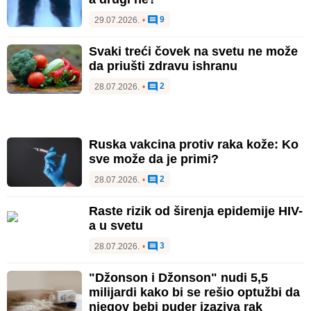
9
29.07.2026.
•
Svaki treći čovek na svetu ne može
da priušti zdravu ishranu
2
28.07.2026.
•
Ruska vakcina protiv raka kože: Ko
sve može da je primi?
2
28.07.2026.
•
Raste rizik od širenja epidemije HIV-
a u svetu
3
28.07.2026.
•
"Džonson i Džonson" nudi 5,5
milijardi kako bi se rešio optužbi da
njegov bebi puder izaziva rak