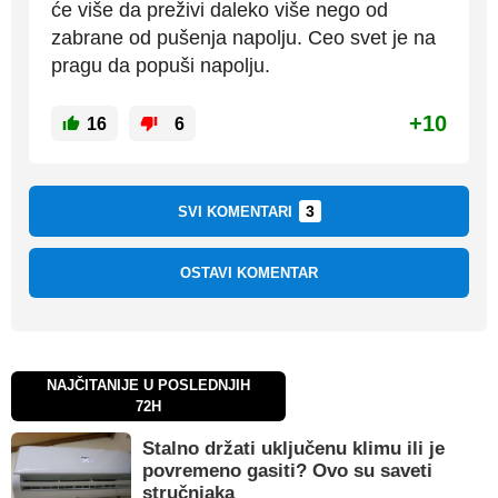
će više da preživi daleko više nego od
zabrane od pušenja napolju. Ceo svet je na
pragu da popuši napolju.
+10
16
6
3
SVI KOMENTARI
OSTAVI KOMENTAR
NAJČITANIJE U POSLEDNJIH
72H
Stalno držati uključenu klimu ili je
povremeno gasiti? Ovo su saveti
stručnjaka