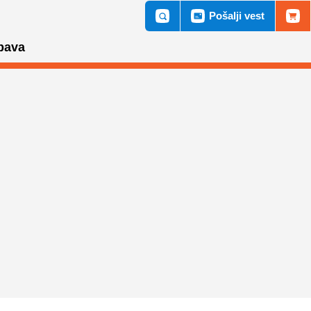
Pošalji vest
bava