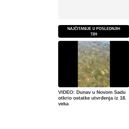
NAJČITANIJE U POSLEDNJIH
72H
VIDEO: Dunav u Novom Sadu
otkrio ostatke utvrđenja iz 18.
veka