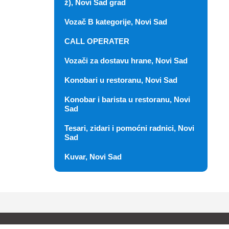
ž), Novi Sad grad
Vozač B kategorije, Novi Sad
CALL OPERATER
Vozači za dostavu hrane, Novi Sad
Konobari u restoranu, Novi Sad
Konobar i barista u restoranu, Novi
Sad
Tesari, zidari i pomoćni radnici, Novi
Sad
Kuvar, Novi Sad