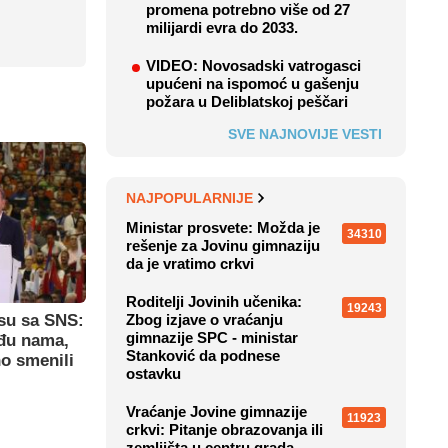
promena potrebno više od 27
milijardi evra do 2033.
VIDEO: Novosadski vatrogasci
upućeni na ispomoć u gašenju
požara u Deliblatskoj peščari
SVE NAJNOVIJE VESTI
NAJPOPULARNIJE
Ministar prosvete: Možda je
34310
rešenje za Jovinu gimnaziju
da je vratimo crkvi
Roditelji Jovinih učenika:
19243
Zbog izjave o vraćanju
su sa SNS:
gimnazije SPC - ministar
eđu nama,
Stanković da podnese
o smenili
ostavku
Vraćanje Jovine gimnazije
11923
crkvi: Pitanje obrazovanja ili
zemljišta u centru grada