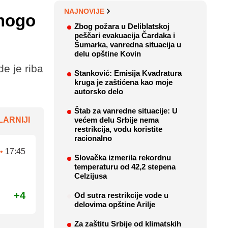
NAJNOVIJE
mnogo
Zbog požara u Deliblatskoj
peščari evakuacija Čardaka i
Šumarka, vanredna situacija u
delu opštine Kovin
e je riba
Stanković: Emisija Kvadratura
kruga je zaštićena kao moje
autorsko delo
Štab za vanredne situacije: U
ARNIJI
većem delu Srbije nema
restrikcija, vodu koristite
racionalno
•
17:45
Slovačka izmerila rekordnu
temperaturu od 42,2 stepena
Celzijusa
+4
Od sutra restrikcije vode u
delovima opštine Arilje
Za zaštitu Srbije od klimatskih