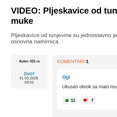
VIDEO: Pljeskavice od tu
muke
Pljeskavice od tunjevine su jednostavno je
osnovna namirnica.
KOMENTARI
1
Autor: 021.rs
ŽIVOT
Ogi
31.03.2026.
09:52
Ukusan obrok sa malo muk
11
7