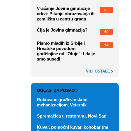
Vraćanje Jovine gimnazije
85
crkvi: Pitanje obrazovanja ili
zemljišta u centru grada
Čija je Jovina gimnazija?
60
Pismo mladih iz Srbije i
54
Hrvatske povodom
godišnjice od "Oluje": I dalje
smo susedi
VIDI OSTALE
OGLASI ZA POSAO
Rukovaoc građevinskom
mehanizacijom, Veternik
Spremačica u restoranu, Novi Sad
Kuvar, pomoćni kuvar, konobar (m/