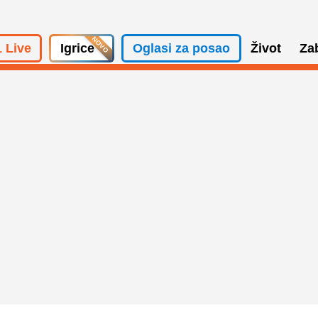
 Live
Igrice
Oglasi za posao
Život
Za