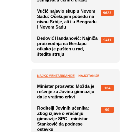
Vučić najavio skup u Novom
9623
Sadu: Očekujem pobedu na
nivou Srbije, ali i u Beogradu
i Novom Sadu
Đedović Handanović: Najniža
9411
proizvodnja na Đerdapu
otkako je pušten u rad,
štedite struju
NAJKOMENTARISANIJE
NAJČITANIJE
Ministar prosvete: Možda je
164
rešenje za Jovinu gimnaziju
da je vratimo crkvi
Roditelji Jovinih učenika:
90
Zbog izjave o vraćanju
gimnazije SPC - ministar
Stanković da podnese
ostavku