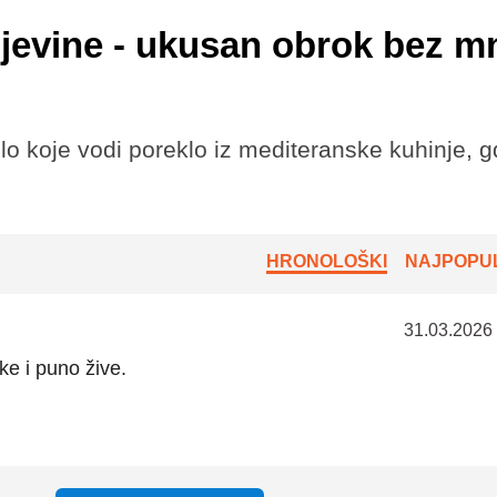
njevine - ukusan obrok bez 
lo koje vodi poreklo iz mediteranske kuhinje, gd
HRONOLOŠKI
NAJPOPUL
31.03.2026
e i puno žive.