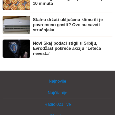
10 minuta
Stalno držati uključenu klimu ili je
povremeno gasiti? Ovo su saveti
stručnjaka
Novi Skaj podaci stigli u Srbiju,
Evrodžast pokreće akciju "Leteća
nevesta"
Najnovije
Najčitanije
Radio 021 live