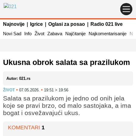
Najnovije
|
Igrice
|
Oglasi za posao
|
Radio 021 live
Novi Sad
Info
Život
Zabava
Najčitanije
Najkomentarisanije
Naj
Ukusna obrok salata sa prazilukom
Autor: 021.rs
•
•
ŽIVOT
07.05.2026.
19:51 > 19:56
Salata sa prazilukom je jedno od onih jela
koje se pravi brzo, od malo sastojaka, a ima
bogat i osvežavajući ukus.
KOMENTARI
1