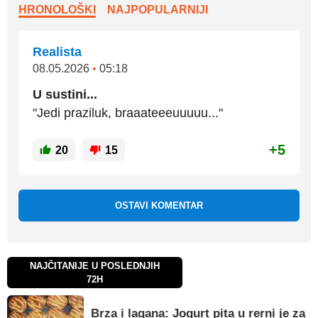
HRONOLOŠKI
NAJPOPULARNIJI
Realista
08.05.2026
•
05:18
U sustini...
"Jedi praziluk, braaateeeuuuuu..."
+5
20
15
OSTAVI KOMENTAR
NAJČITANIJE U POSLEDNJIH
72H
Brza i lagana: Jogurt pita u rerni je za